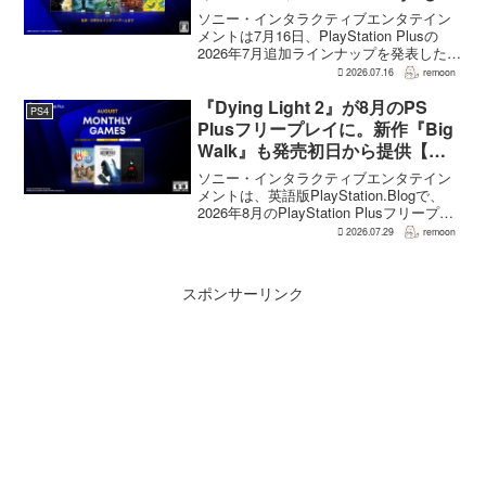
Light』なども順次配信
ソニー・インタラクティブエンタテイン
メントは7月16日、PlayStation Plusの
2026年7月追加ラインナップを発表した。
幕末の日本を舞台とするTeam NINJAのオ
2026.07.16
remoon
ープンワールドアクションRPG『Rise of
the Ron...
『Dying Light 2』が8月のPS
PS4
Plusフリープレイに。新作『Big
Walk』も発売初日から提供【海
外発表】
ソニー・インタラクティブエンタテイン
メントは、英語版PlayStation.Blogで、
2026年8月のPlayStation Plusフリープレ
イとして『Dying Light 2 Stay Human:
2026.07.29
remoon
Reloaded Edition...
スポンサーリンク