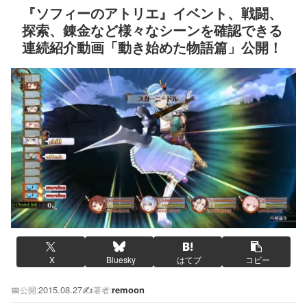
『ソフィーのアトリエ』イベント、戦闘、
探索、錬金など様々なシーンを確認できる
連続紹介動画「動き始めた物語篇」公開！
X
Bluesky
はてブ
コピー
📅
2015.08.27
✍️
remoon
公開:
著者: