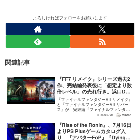
よろしければフォローをお願いします
関連記事
『FF7 リメイク』シリーズ過去2
PC
作、完結編発表後に「想定より数
倍レベル」の売れ行き。浜口Dが
明かす
『ファイナルファンタジーVII リメイク』
と『ファイナルファンタジーVII リバー
ス』が、完結編『ファイナルファンタジ
ーVII リベレーション』の発表後、「我々
2026.07.31
remoon
の想定よりも、数倍レベル」で売れてい
ると、シリーズディレクターの浜口直樹
『Rise of the Ronin』、7月16日
PS4
氏がAU...
よりPS Plusゲームカタログ入
り 『アバターFoP』『Dying