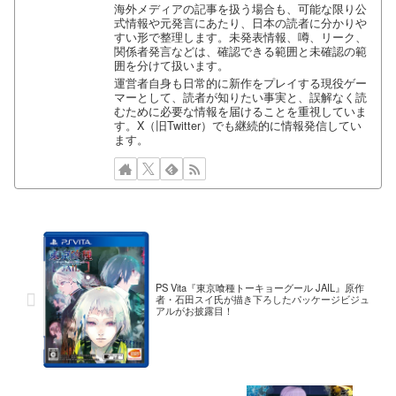
海外メディアの記事を扱う場合も、可能な限り公
式情報や元発言にあたり、日本の読者に分かりや
すい形で整理します。未発表情報、噂、リーク、
関係者発言などは、確認できる範囲と未確認の範
囲を分けて扱います。
運営者自身も日常的に新作をプレイする現役ゲー
マーとして、読者が知りたい事実と、誤解なく読
むために必要な情報を届けることを重視していま
す。X（旧Twitter）でも継続的に情報発信してい
ます。
PS Vita『東京喰種トーキョーグール JAIL』原作
者・石田スイ氏が描き下ろしたパッケージビジュ
アルがお披露目！