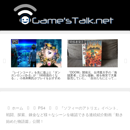
PC
関係者発言
PS
狙っ
『レインコード』を先に遊ぶと『ダン
『DOOM』開発元、台湾最大手の「海
『G
性の
ガンロンパ2×2』が「100倍面白くな
賊業者」に自ら接触、箱を格安で大量
的な
採用
る」。小高和剛氏がプレイをおすすめ
販売していた。「自分たちにとっては
にど
流通だった」
ホーム
PS4
『ソフィーのアトリエ』イベント、
戦闘、探索、錬金など様々なシーンを確認できる連続紹介動画「動き
始めた物語篇」公開！