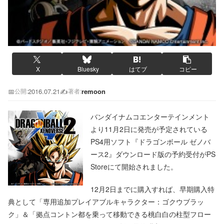
X
Bluesky
はてブ
コピー
📅
2016.07.21
✍️
remoon
公開:
著者:
バンダイナムコエンターテインメント
より11月2日に発売が予定されている
PS4用ソフト『ドラゴンボール ゼノバ
ース2』ダウンロード版の予約受付がPS
Storeにて開始されました。
12月2日までに購入すれば、早期購入特
典として「専用追加プレイアブルキャラクター：ゴクウブラッ
ク」＆「拠点コントン都を乗って移動できる桃白白の柱型フロー