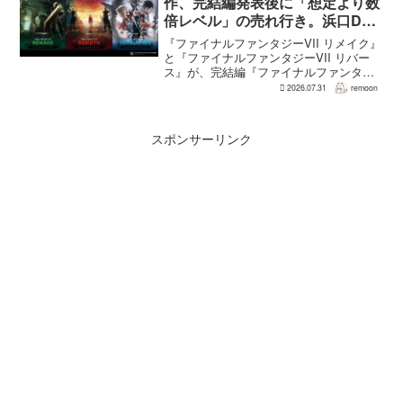
作、完結編発表後に「想定より数
倍レベル」の売れ行き。浜口Dが
明かす
『ファイナルファンタジーVII リメイク』
と『ファイナルファンタジーVII リバー
ス』が、完結編『ファイナルファンタジ
ーVII リベレーション』の発表後、「我々
2026.07.31
remoon
の想定よりも、数倍レベル」で売れてい
ると、シリーズディレクターの浜口直樹
氏がAU...
スポンサーリンク