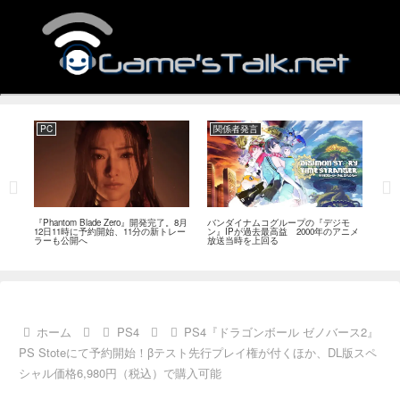
PC
関係者発言
PC
MI
『Phantom Blade Zero』開発完了。8月
バンダイナムコグループの『デジモ
『ス
。双
12日11時に予約開始、11分の新トレー
ン』IPが過去最高益 2000年のアニメ
ナリ
ラーも公開へ
放送当時を上回る
し―
ール
ホーム
PS4
PS4『ドラゴンボール ゼノバース2』
PS Stoteにて予約開始！βテスト先行プレイ権が付くほか、DL版スペ
シャル価格6,980円（税込）で購入可能