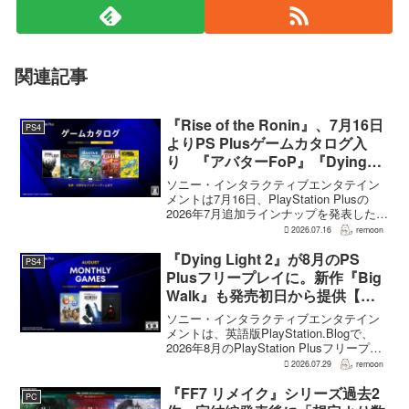
関連記事
『Rise of the Ronin』、7月16日
PS4
よりPS Plusゲームカタログ入
り 『アバターFoP』『Dying
Light』なども順次配信
ソニー・インタラクティブエンタテイン
メントは7月16日、PlayStation Plusの
2026年7月追加ラインナップを発表した。
幕末の日本を舞台とするTeam NINJAのオ
2026.07.16
remoon
ープンワールドアクションRPG『Rise of
the Ron...
『Dying Light 2』が8月のPS
PS4
Plusフリープレイに。新作『Big
Walk』も発売初日から提供【海
外発表】
ソニー・インタラクティブエンタテイン
メントは、英語版PlayStation.Blogで、
2026年8月のPlayStation Plusフリープレ
イとして『Dying Light 2 Stay Human:
2026.07.29
remoon
Reloaded Edition...
『FF7 リメイク』シリーズ過去2
PC