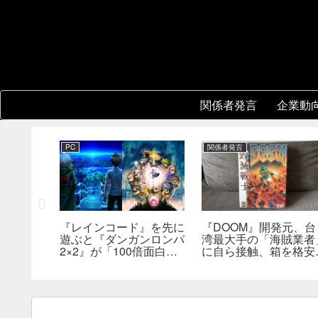
関係者発言
企業動
PC
関係者発言
『レインコード』を先に
『DOOM』開発元、台
新鮮さを狙
遊ぶと『ダンガンロンパ
湾最大手の「海賊業者
成ダンジ
2×2』が「100倍面白く
に自ら接触、箱を格安
指摘。プ
なる」。小高和剛氏がプ
大量販売していた。「
発売前に
レイをおすすめ
分たちにとっては流通
った」