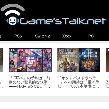
向
PS5
Switch 2
Xbox
PC
PS5
関係者発言
『GTA 6』の予約は「前
『オクトパストラベラー
『
」
例のない驚異的な水準」
III』への期待は「重々承
Z
で
――Take-Two CEO「販
知」 700万本規模に成
自
売にどうつながるか分か
長、「やるとしたらとこ
だ
らない」
とんやりたい」と浅野智
也氏