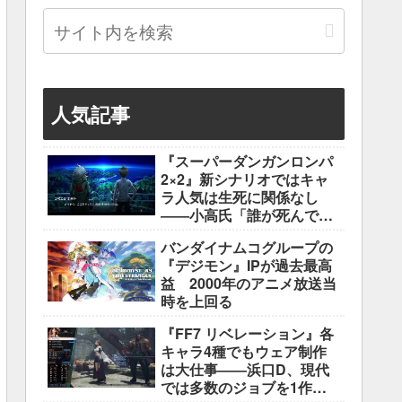
人気記事
『スーパーダンガンロンパ
2×2』新シナリオではキャ
ラ人気は生死に関係なし
――小高氏「誰が死んでも
ヘイトメールは送らない
バンダイナムコグループの
で」
『デジモン』IPが過去最高
益 2000年のアニメ放送当
時を上回る
『FF7 リベレーション』各
キャラ4種でもウェア制作
は大仕事――浜口D、現代
では多数のジョブを1作に