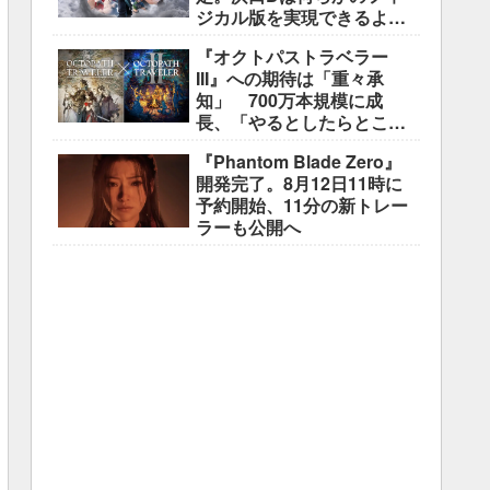
ジカル版を実現できるよう
調整中
『オクトパストラベラー
III』への期待は「重々承
知」 700万本規模に成
長、「やるとしたらとこと
んやりたい」と浅野智也氏
『Phantom Blade Zero』
開発完了。8月12日11時に
予約開始、11分の新トレー
ラーも公開へ