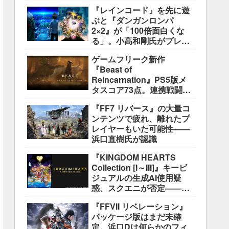
盛り込むのは極めて困難と
『レインコード』を先に遊
説明
ぶと『ダンガンロンパ
2×2』が「100倍面白くな
る」。小高和剛氏がプレイ
をおすすめ
ゲームフリーク新作
『Beast of
Reincarnation』PS5版メ
タスコア73点。連携戦闘は
好評も、後半の“ボス再戦続
『FF7 リバース』の大量コ
き”には不満
ンテンツで疲れ、離れたプ
レイヤーもいた可能性――
浜口直樹氏が認識
『KINGDOM HEARTS
Collection [I～III]』キービ
ジュアルの生成AI使用疑
惑、スクエニが否定――不
自然な描写は「人為的ミ
『FFVII リベレーション』
ス」
パッケージ版はまだ未確
定。浜口Dは何らかのフィ