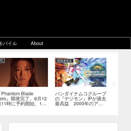
モバイル
About
PC
関係者発言
PC
Phantom Blade
バンダイナムコグループ
『スー
ero』開発完了。8月12
の『デジモン』IPが過去
パ2×2
日11時に予約開始、11
最高益 2000年のアニ
キャラ
分の新トレーラーも公開
メ放送当時を上回る
なし―
へ
んでも
らない