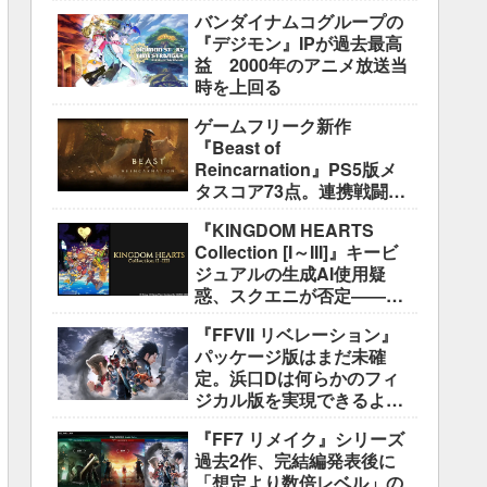
盛り込むのは極めて困難と
バンダイナムコグループの
説明
『デジモン』IPが過去最高
益 2000年のアニメ放送当
時を上回る
ゲームフリーク新作
『Beast of
Reincarnation』PS5版メ
タスコア73点。連携戦闘は
好評も、後半の“ボス再戦続
『KINGDOM HEARTS
き”には不満
Collection [I～III]』キービ
ジュアルの生成AI使用疑
惑、スクエニが否定――不
自然な描写は「人為的ミ
『FFVII リベレーション』
ス」
パッケージ版はまだ未確
定。浜口Dは何らかのフィ
ジカル版を実現できるよう
調整中
『FF7 リメイク』シリーズ
過去2作、完結編発表後に
「想定より数倍レベル」の