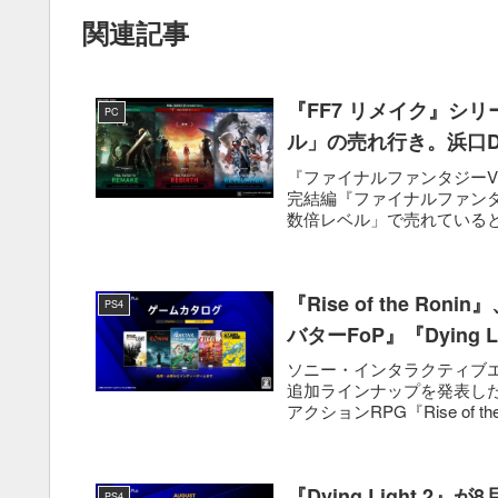
関連記事
『FF7 リメイク』シ
PC
ル」の売れ行き。浜口
『ファイナルファンタジーVI
完結編『ファイナルファンタ
数倍レベル」で売れていると
『Rise of the R
PS4
バターFoP』『Dying
ソニー・インタラクティブエンタテ
追加ラインナップを発表した。
アクションRPG『Rise of the 
『Dying Light 2』
PS4