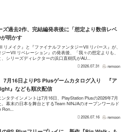
リーズ過去2作、完結編発表後に「想定より数倍レベ
Dが明かす
I リメイク』と『ファイナルファンタジーVII リバース』が、
ジーVII リベレーション』の発表後、「我々の想定よりも、
、シリーズディレクターの浜口直樹氏がAU...
2026.07.31
remoon
onin』、7月16日よりPS Plusゲームカタログ入り 『ア
 Light』なども順次配信
インメントは7月16日、PlayStation Plusの2026年7月
幕末の日本を舞台とするTeam NINJAのオープンワールド
Ron...
2026.07.16
remoon
が8月のPS Plusフリープレイに。新作『Big Walk』も