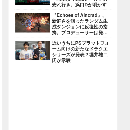
売れ行き。浜口Dが明かす
『Echoes of Aincrad』、
新鮮さを狙ったランダム生
成ダンジョンに反復性の指
摘。プロデューサーは発売
前に採用理由を説明
近いうちにPSプラットフォ
ーム向けの新たなドラクエ
シリーズが発表？堀井雄二
氏が示唆