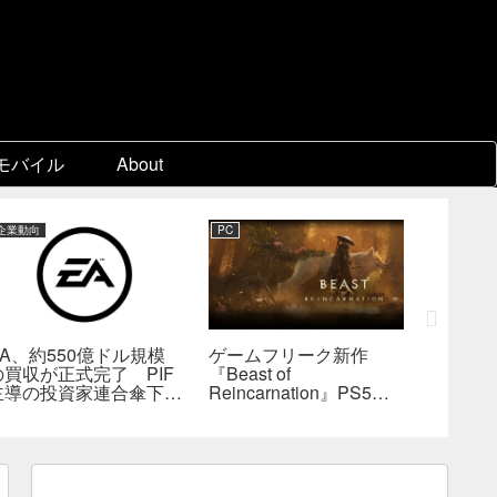
モバイル
About
企業動向
PC
PC
EA、約550億ドル規模
ゲームフリーク新作
『KING
の買収が正式完了 PIF
『Beast of
Collect
主導の投資家連合傘下で
Reincarnation』PS5版
ビジュア
非公開企業に
メタスコア73点。連携
疑惑、
戦闘は好評も、後半
――不
の“ボス再戦続き”には不
為的ミ
満