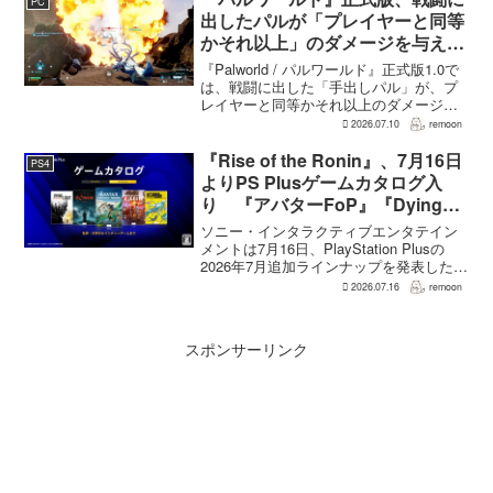
PC
氏がAU...
出したパルが「プレイヤーと同等
かそれ以上」のダメージを与えら
れるように
『Palworld / パルワールド』正式版1.0で
は、戦闘に出した「手出しパル」が、プ
レイヤーと同等かそれ以上のダメージを
敵に与えられるようになった。ほぼすべ
2026.07.10
remoon
てのアクティブスキルを対象に、威力や
挙動、クールダウン時間、使いやすさが
『Rise of the Ronin』、7月16日
PS4
見直され...
よりPS Plusゲームカタログ入
り 『アバターFoP』『Dying
Light』なども順次配信
ソニー・インタラクティブエンタテイン
メントは7月16日、PlayStation Plusの
2026年7月追加ラインナップを発表した。
幕末の日本を舞台とするTeam NINJAのオ
2026.07.16
remoon
ープンワールドアクションRPG『Rise of
the Ron...
スポンサーリンク