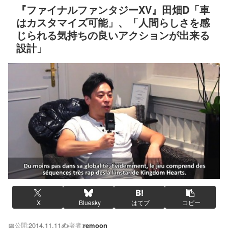
『ファイナルファンタジーXV』田畑D「車
はカスタマイズ可能」、「人間らしさを感
じられる気持ちの良いアクションが出来る
設計」
X
Bluesky
はてブ
コピー
📅
2014.11.11
✍️
remoon
公開:
著者: