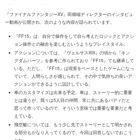
『ファイナルファンタジーXV』田畑端ディレクターのインタビュ
ー動画が公開され、次のような内容が語られています。
『FF15』は、自分で操作をして自ら考えたロジックとアクシ
ョン操作との融合を楽しむというようなプレイスタイル。
アクションについては、『ヴェルサスXIII』の頃から『キン
グダムハーツ』を参考に作られており『FF15』でも継承して
いる。ただし、『FF15』は現実をベースとしたゲームになっ
ていて、人間らしさが感じられて、その中で気持ちの良いア
クションができるように設計している。
車のカスタマイズは出来る予定。車は、ストーリー的に重要
とは違うが、我々は5人目の仲間、常に共にあるバディだと
思って作っているので、そういう意味では重要な要素だと考
えている。
飛空艇については、もう少し先でストーリーとして明かされ
る部分もかなり入ってくるので、今回は回答しないでおこう