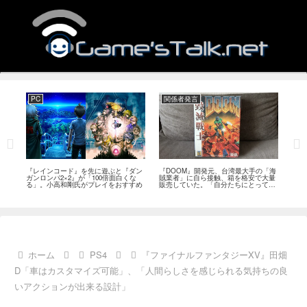
PC
関係者発言
PS
狙っ
『レインコード』を先に遊ぶと『ダン
『DOOM』開発元、台湾最大手の「海
『G
性の
ガンロンパ2×2』が「100倍面白くな
賊業者」に自ら接触、箱を格安で大量
的な
採用
る」。小高和剛氏がプレイをおすすめ
販売していた。「自分たちにとっては
にど
流通だった」
ホーム
PS4
『ファイナルファンタジーXV』田畑
D「車はカスタマイズ可能」、「人間らしさを感じられる気持ちの良
いアクションが出来る設計」