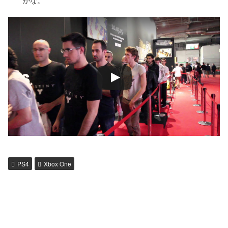
かな。
PS4
Xbox One