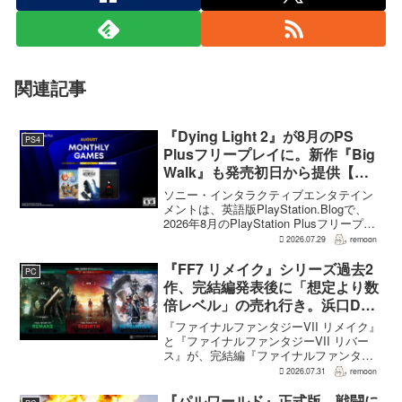
関連記事
『Dying Light 2』が8月のPS
PS4
Plusフリープレイに。新作『Big
Walk』も発売初日から提供【海
外発表】
ソニー・インタラクティブエンタテイン
メントは、英語版PlayStation.Blogで、
2026年8月のPlayStation Plusフリープレ
イとして『Dying Light 2 Stay Human:
2026.07.29
remoon
Reloaded Edition...
『FF7 リメイク』シリーズ過去2
PC
作、完結編発表後に「想定より数
倍レベル」の売れ行き。浜口Dが
明かす
『ファイナルファンタジーVII リメイク』
と『ファイナルファンタジーVII リバー
ス』が、完結編『ファイナルファンタジ
ーVII リベレーション』の発表後、「我々
2026.07.31
remoon
の想定よりも、数倍レベル」で売れてい
ると、シリーズディレクターの浜口直樹
『パルワールド』正式版、戦闘に