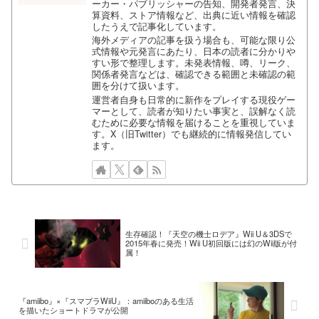
ーカー・パブリッシャーの告知、開発者発言、決
算資料、ストア情報など、出典に近い情報を確認
したうえで記事化しています。
海外メディアの記事を扱う場合も、可能な限り公
式情報や元発言にあたり、日本の読者に分かりや
すい形で整理します。未発表情報、噂、リーク、
関係者発言などは、確認できる範囲と未確認の範
囲を分けて扱います。
運営者自身も日常的に新作をプレイする現役ゲー
マーとして、読者が知りたい事実と、誤解なく読
むために必要な情報を届けることを重視していま
す。X（旧Twitter）でも継続的に情報発信してい
ます。
生存確認！『天空の機士ロデア』Wii U＆3DSで
2015年春に発売！Wii U初回版には幻のWii版が付
属！
『amiibo』×『スマブラWiiU』：amiiboのある生活
を描いたショートドラマが公開