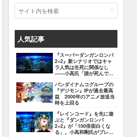
人気記事
『スーパーダンガンロンパ
2×2』新シナリオではキャ
ラ人気は生死に関係なし
――小高氏「誰が死んでも
ヘイトメールは送らない
バンダイナムコグループの
で」
『デジモン』IPが過去最高
益 2000年のアニメ放送当
時を上回る
『レインコード』を先に遊
ぶと『ダンガンロンパ
2×2』が「100倍面白くな
る」。小高和剛氏がプレイ