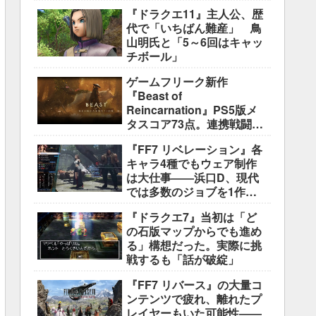
をおすすめ
『ドラクエ11』主人公、歴
代で「いちばん難産」 鳥
山明氏と「5～6回はキャッ
チボール」
ゲームフリーク新作
『Beast of
Reincarnation』PS5版メ
タスコア73点。連携戦闘は
好評も、後半の“ボス再戦続
『FF7 リベレーション』各
き”には不満
キャラ4種でもウェア制作
は大仕事――浜口D、現代
では多数のジョブを1作に
盛り込むのは極めて困難と
『ドラクエ7』当初は「ど
説明
の石版マップからでも進め
る」構想だった。実際に挑
戦するも「話が破綻」
『FF7 リバース』の大量コ
ンテンツで疲れ、離れたプ
レイヤーもいた可能性――