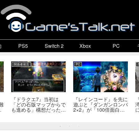
向
PS5
Switch 2
Xbox
PC
関係者発言
PC
『ドラクエ7』当初は
『レインコード』を先に
難
「どの石版マップからで
遊ぶと『ダンガンロンパ
～
も進める」構想だった。
2×2』が「100倍面白く
」
実際に挑戦するも「話が
なる」。小高和剛氏がプ
破綻」
レイをおすすめ