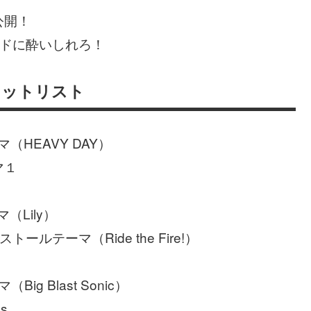
公開！
サウンドに酔いしれろ！
ionセットリスト
テーマ（HEAVY DAY）
ーマ１
ーマ（Lily）
ンストールテーマ（Ride the Fire!）
（Big Blast Sonic）
us