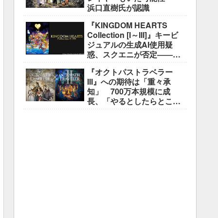
浜口直樹氏が認識
『KINGDOM HEARTS
Collection [I～III]』キービ
ジュアルの生成AI使用疑
惑、スクエニが否定――不
自然な描写は「人為的ミ
『オクトパストラベラー
ス」
III』への期待は「重々承
知」 700万本規模に成
長、「やるとしたらとこと
んやりたい」と浅野智也氏