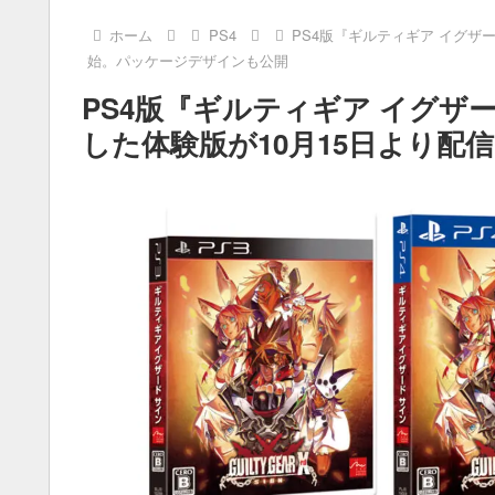
ホーム
PS4
PS4版『ギルティギア イグザー
始。パッケージデザインも公開
PS4版『ギルティギア イグザー
した体験版が10月15日より配