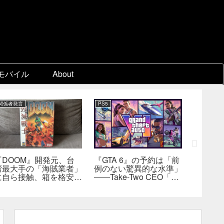
モバイル
About
関係者発言
PS5
関係者発言
『DOOM』開発元、台
『GTA 6』の予約は「前
『オク
湾最大手の「海賊業者」
例のない驚異的な水準」
III』
に自ら接触、箱を格安で
――Take-Two CEO「販
知」 7
大量販売していた。「自
売にどうつながるか分か
長、「
分たちにとっては流通だ
らない」
とんや
った」
也氏