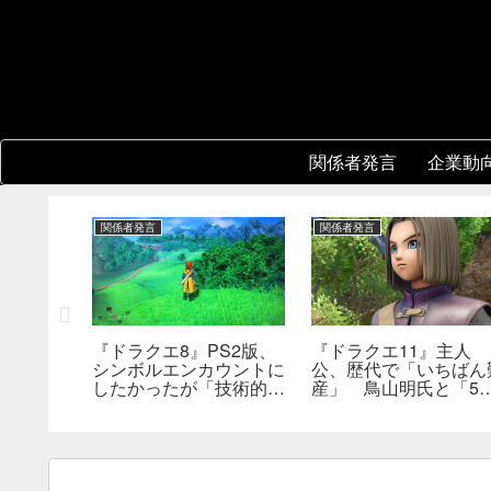
関係者発言
企業動
関係者発言
関係者発言
ク』シリ
『ドラクエ8』PS2版、
『ドラクエ11』主人
完結編発
シンボルエンカウントに
公、歴代で「いちばん
り数倍レ
したかったが「技術的に
産」 鳥山明氏と「5
き。浜口
追いつかなかった」。堀
6回はキャッチボール
井雄二氏が明かす