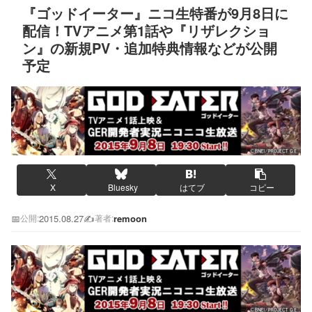
『ゴッドイーター』ニコ生特番が9月8日に
配信！TVアニメ第1話や『リザレクショ
ン』の新規PV・追加特典情報などが公開
予定
X
Bluesky
はてブ
コピー
📅
2015.08.27
✍️
remoon
公開:
著者: