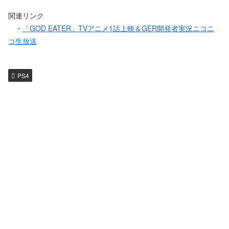
関連リンク
・
「GOD EATER」TVアニメ1話上映＆GER開発者実況ニコニ
コ生放送
PS4