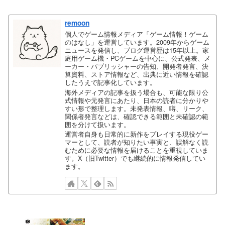
remoon
個人でゲーム情報メディア「ゲーム情報！ゲーム
のはなし」を運営しています。2009年からゲーム
ニュースを発信し、ブログ運営歴は15年以上。家
庭用ゲーム機・PCゲームを中心に、公式発表、メ
ーカー・パブリッシャーの告知、開発者発言、決
算資料、ストア情報など、出典に近い情報を確認
したうえで記事化しています。
海外メディアの記事を扱う場合も、可能な限り公
式情報や元発言にあたり、日本の読者に分かりや
すい形で整理します。未発表情報、噂、リーク、
関係者発言などは、確認できる範囲と未確認の範
囲を分けて扱います。
運営者自身も日常的に新作をプレイする現役ゲー
マーとして、読者が知りたい事実と、誤解なく読
むために必要な情報を届けることを重視していま
す。X（旧Twitter）でも継続的に情報発信してい
ます。