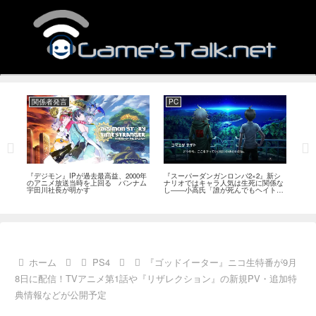
関係者発言
PC
Swi
発
『デジモン』IPが過去最高益、2000年
『スーパーダンガンロンパ2×2』新シ
『ディ
こと
のアニメ放送当時を上回る バンナム
ナリオではキャラ人気は生死に関係な
日また
題
宇田川社長が明かす
し――小高氏「誰が死んでもヘイトメ
が価
ールは送らないで」
ホーム
PS4
『ゴッドイーター』ニコ生特番が9月
8日に配信！TVアニメ第1話や『リザレクション』の新規PV・追加特
典情報などが公開予定