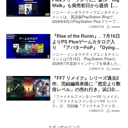
Walk』も発売初日から提供【海
外発表】
ソニー・インタラクティブエンタテイン
メントは、英語版PlayStation.Blogで、
2026年8月のPlayStation Plusフリープレ
イとして『Dying Light 2 Stay Human:
2026.07.29
remoon
Reloaded Edition...
『Rise of the Ronin』、7月16日
PS4
よりPS Plusゲームカタログ入
り 『アバターFoP』『Dying
Light』なども順次配信
ソニー・インタラクティブエンタテイン
メントは7月16日、PlayStation Plusの
2026年7月追加ラインナップを発表した。
幕末の日本を舞台とするTeam NINJAのオ
2026.07.16
remoon
ープンワールドアクションRPG『Rise of
the Ron...
『FF7 リメイク』シリーズ過去2
PC
作、完結編発表後に「想定より数
倍レベル」の売れ行き。浜口Dが
明かす
『ファイナルファンタジーVII リメイク』
と『ファイナルファンタジーVII リバー
ス』が、完結編『ファイナルファンタジ
ーVII リベレーション』の発表後、「我々
2026.07.31
remoon
の想定よりも、数倍レベル」で売れてい
ると、シリーズディレクターの浜口直樹
氏がAU...
スポンサーリンク