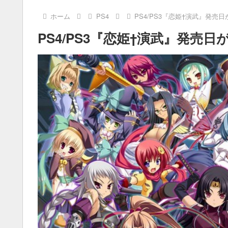
ホーム
PS4
PS4/PS3『恋姫†演武』発売日
PS4/PS3『恋姫†演武』発売日