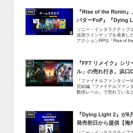
『Rise of the R
PS4
バターFoP』『Dying
ソニー・インタラクティブエンタテ
追加ラインナップを発表した。
アクションRPG『Rise of the 
『FF7 リメイク』シ
PC
ル」の売れ行き。浜口
『ファイナルファンタジーVI
完結編『ファイナルファンタ
数倍レベル」で売れていると
『Dying Light 2』
PS4
発売初日から提供【海
ソニー・インタラクティブエンタテ