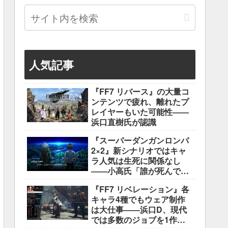
人気記事
『FF7 リバース』の大量コ
ンテンツで疲れ、離れたプ
レイヤーもいた可能性――
浜口直樹氏が認識
『スーパーダンガンロンパ
2×2』新シナリオではキャ
ラ人気は生死に関係なし
――小高氏「誰が死んでも
ヘイトメールは送らない
『FF7 リベレーション』各
で」
キャラ4種でもウェア制作
は大仕事――浜口D、現代
では多数のジョブを1作に