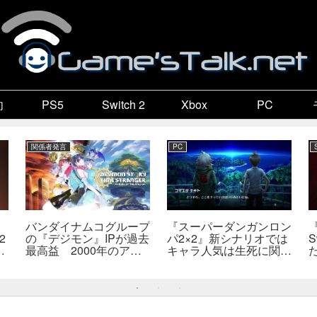
向
PS5
Switch 2
Xbox
PC
関係者発言
PC
バンダイナムコグループ
『スーパーダンガンロン
2
の『デジモン』IPが過去
パ2×2』新シナリオでは
S
最高益 2000年のアニ
キャラ人気は生死に関係
開
メ放送当時を上回る
なし――小高氏「誰が死
―
んでもヘイトメールは送
らないで」