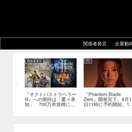
関係者発言
企業動
関係者発言
PC
レーショ
『オクトパストラベラー
『Phantom Blade
版はまだ
III』への期待は「重々承
Zero』開発完了。8月1
は何らか
知」 700万本規模に成
日11時に予約開始、11
を実現で
長、「やるとしたらとこ
分の新トレーラーも公
とんやりたい」と浅野智
へ
也氏