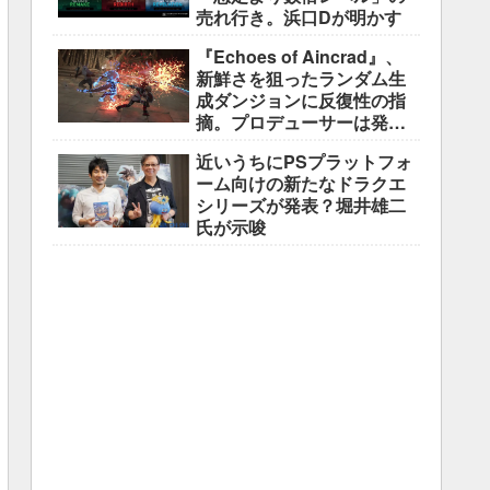
売れ行き。浜口Dが明かす
『Echoes of Aincrad』、
新鮮さを狙ったランダム生
成ダンジョンに反復性の指
摘。プロデューサーは発売
前に採用理由を説明
近いうちにPSプラットフォ
ーム向けの新たなドラクエ
シリーズが発表？堀井雄二
氏が示唆