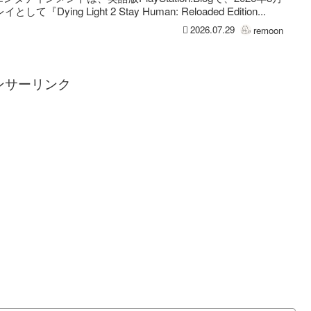
として『Dying Light 2 Stay Human: Reloaded Edition...
2026.07.29
remoon
ンサーリンク