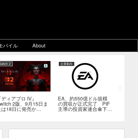
モバイル
About
Switch 2
企業動向
PC
『ディアブロ IV』
EA、約550億ドル規模
ゲーム
witch 2版、9月15日ま
の買収が正式完了 PIF
『Beast 
たは18日に発売か
主導の投資家連合傘下で
Reinca
―billbil-kun氏が価
非公開企業に
メタスコ
格・販売形態も独自入手
戦闘は
の“ボス
満