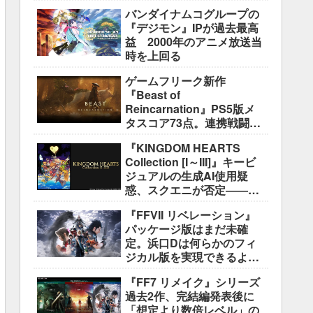
盛り込むのは極めて困難と
バンダイナムコグループの
説明
『デジモン』IPが過去最高
益 2000年のアニメ放送当
時を上回る
ゲームフリーク新作
『Beast of
Reincarnation』PS5版メ
タスコア73点。連携戦闘は
好評も、後半の“ボス再戦続
『KINGDOM HEARTS
き”には不満
Collection [I～III]』キービ
ジュアルの生成AI使用疑
惑、スクエニが否定――不
自然な描写は「人為的ミ
『FFVII リベレーション』
ス」
パッケージ版はまだ未確
定。浜口Dは何らかのフィ
ジカル版を実現できるよう
調整中
『FF7 リメイク』シリーズ
過去2作、完結編発表後に
「想定より数倍レベル」の