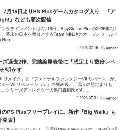
onin』、7月16日よりPS Plusゲームカタログ入り 『ア
 Light』なども順次配信
インメントは7月16日、PlayStation Plusの2026年7月
幕末の日本を舞台とするTeam NINJAのオープンワールド
Ron...
2026.07.16
remoon
リーズ過去2作、完結編発表後に「想定より数倍レベ
Dが明かす
I リメイク』と『ファイナルファンタジーVII リバース』が、
ジーVII リベレーション』の発表後、「我々の想定よりも、
、シリーズディレクターの浜口直樹氏がAU...
2026.07.31
remoon
が8月のPS Plusフリープレイに。新作『Big Walk』も
外発表】
インメントは、英語版PlayStation.Blogで、2026年8月