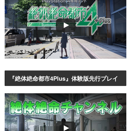
『絶体絶命都市4Plus』体験版先行プレイ