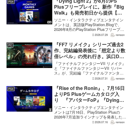
『Dying Light 2』が8月のPS
PS4
Plusフリープレイに。新作『Big
Walk』も発売初日から提供【海
外発表】
ソニー・インタラクティブエンタテイン
メントは、英語版PlayStation.Blogで、
2026年8月のPlayStation Plusフリープレ
イとして『Dying Light 2 Stay Human:
2026.07.29
remoon
Reloaded Edition...
『FF7 リメイク』シリーズ過去2
PC
作、完結編発表後に「想定より数
倍レベル」の売れ行き。浜口Dが
明かす
『ファイナルファンタジーVII リメイク』
と『ファイナルファンタジーVII リバー
ス』が、完結編『ファイナルファンタジ
ーVII リベレーション』の発表後、「我々
2026.07.31
remoon
の想定よりも、数倍レベル」で売れてい
ると、シリーズディレクターの浜口直樹
『Rise of the Ronin』、7月16日
PS4
氏がAU...
よりPS Plusゲームカタログ入
り 『アバターFoP』『Dying
Light』なども順次配信
ソニー・インタラクティブエンタテイン
メントは7月16日、PlayStation Plusの
2026年7月追加ラインナップを発表した。
幕末の日本を舞台とするTeam NINJAのオ
2026.07.16
remoon
ープンワールドアクションRPG『Rise of
the Ron...