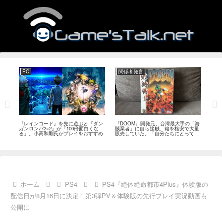
PC
関係者発言
PS
狙っ
『レインコード』を先に遊ぶと『ダン
『DOOM』開発元、台湾最大手の「海
『G
性の
ガンロンパ2×2』が「100倍面白くな
賊業者」に自ら接触、箱を格安で大量
的な
採用
る」。小高和剛氏がプレイをおすすめ
販売していた。「自分たちにとっては
にど
流通だった」
ホーム
PS4
PS4『絶体絶命都市4Plus』体験版の
配信日が8月16日に決定！第3弾PV＆体験版の先行プレイ実況動画も
公開に