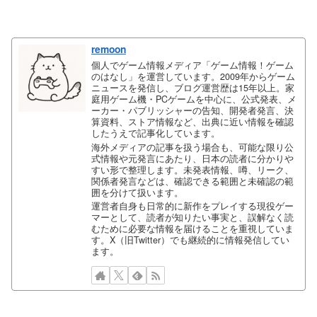
remoon
個人でゲーム情報メディア「ゲーム情報！ゲーム
のはなし」を運営しています。2009年からゲーム
ニュースを発信し、ブログ運営歴は15年以上。家
庭用ゲーム機・PCゲームを中心に、公式発表、メ
ーカー・パブリッシャーの告知、開発者発言、決
算資料、ストア情報など、出典に近い情報を確認
したうえで記事化しています。
海外メディアの記事を扱う場合も、可能な限り公
式情報や元発言にあたり、日本の読者に分かりや
すい形で整理します。未発表情報、噂、リーク、
関係者発言などは、確認できる範囲と未確認の範
囲を分けて扱います。
運営者自身も日常的に新作をプレイする現役ゲー
マーとして、読者が知りたい事実と、誤解なく読
むために必要な情報を届けることを重視していま
す。X（旧Twitter）でも継続的に情報発信してい
ます。