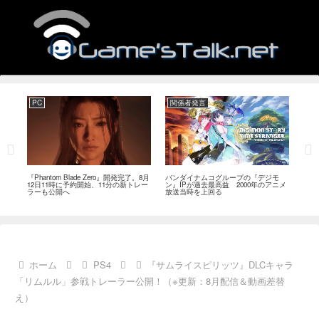
PC
関係者発言
PC
MI
『Phantom Blade Zero』開発完了。8月
バンダイナムコグループの『デジモ
『ス
。双
12日11時に予約開始、11分の新トレー
ン』IPが過去最高益 2000年のアニメ
ナリ
ラーも公開へ
放送当時を上回る
し―
ール
ホーム
PS4
『サムライスピリッツ』DLCキャラ
「リムルル」参戦トレーラー公開！（※更新：8月配信＆動画差替
え）