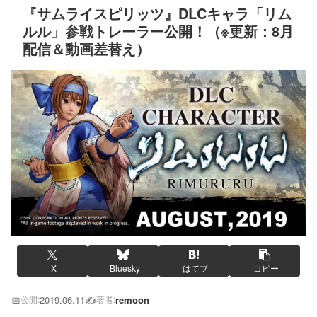
『サムライスピリッツ』DLCキャラ「リム
ルル」参戦トレーラー公開！（※更新：8月
配信＆動画差替え）
X
Bluesky
はてブ
コピー
📅
2019.06.11
✍️
remoon
公開:
著者: