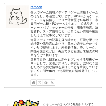
remoon
個人でゲーム情報メディア「ゲーム情報！ゲーム
のはなし」を運営しています。2009年からゲーム
ニュースを発信し、ブログ運営歴は15年以上。家
庭用ゲーム機・PCゲームを中心に、公式発表、メ
ーカー・パブリッシャーの告知、開発者発言、決
算資料、ストア情報など、出典に近い情報を確認
したうえで記事化しています。
海外メディアの記事を扱う場合も、可能な限り公
式情報や元発言にあたり、日本の読者に分かりや
すい形で整理します。未発表情報、噂、リーク、
関係者発言などは、確認できる範囲と未確認の範
囲を分けて扱います。
運営者自身も日常的に新作をプレイする現役ゲー
マーとして、読者が知りたい事実と、誤解なく読
むために必要な情報を届けることを重視していま
す。X（旧Twitter）でも継続的に情報発信してい
ます。
コンシューマ向けパズドラ最新作『パズドラ