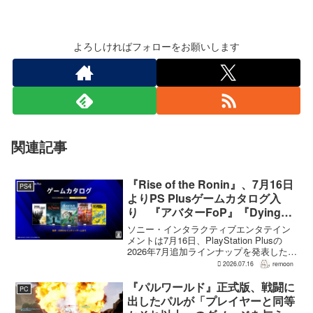
よろしければフォローをお願いします
関連記事
『Rise of the Ronin』、7月16日
PS4
よりPS Plusゲームカタログ入
り 『アバターFoP』『Dying
Light』なども順次配信
ソニー・インタラクティブエンタテイン
メントは7月16日、PlayStation Plusの
2026年7月追加ラインナップを発表した。
幕末の日本を舞台とするTeam NINJAのオ
2026.07.16
remoon
ープンワールドアクションRPG『Rise of
the Ron...
『パルワールド』正式版、戦闘に
PC
出したパルが「プレイヤーと同等