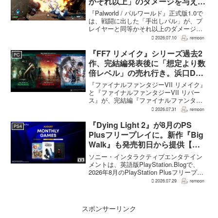
かそれ以上」のダメージを与えら
れるように
『Palworld / パルワールド』正式版1.0で
は、戦闘に出した「手出しパル」が、プ
レイヤーと同等かそれ以上のダメージを
敵に与えられるようになった。ほぼすべ
2026.07.10
remoon
てのアクティブスキルを対象に、威力や
挙動、クールダウン時間、使いやすさが
『FF7 リメイク』シリーズ過去2
PC
見直され...
作、完結編発表後に「想定より数
倍レベル」の売れ行き。浜口Dが
明かす
『ファイナルファンタジーVII リメイク』
と『ファイナルファンタジーVII リバー
ス』が、完結編『ファイナルファンタジ
ーVII リベレーション』の発表後、「我々
2026.07.31
remoon
の想定よりも、数倍レベル」で売れてい
ると、シリーズディレクターの浜口直樹
『Dying Light 2』が8月のPS
PS4
氏がAU...
Plusフリープレイに。新作『Big
Walk』も発売初日から提供【海
外発表】
ソニー・インタラクティブエンタテイン
メントは、英語版PlayStation.Blogで、
2026年8月のPlayStation Plusフリープレ
イとして『Dying Light 2 Stay Human:
2026.07.29
remoon
Reloaded Edition...
スポンサーリンク