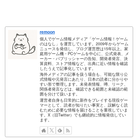
remoon
個人でゲーム情報メディア「ゲーム情報！ゲーム
のはなし」を運営しています。2009年からゲーム
ニュースを発信し、ブログ運営歴は15年以上。家
庭用ゲーム機・PCゲームを中心に、公式発表、メ
ーカー・パブリッシャーの告知、開発者発言、決
算資料、ストア情報など、出典に近い情報を確認
したうえで記事化しています。
海外メディアの記事を扱う場合も、可能な限り公
式情報や元発言にあたり、日本の読者に分かりや
すい形で整理します。未発表情報、噂、リーク、
関係者発言などは、確認できる範囲と未確認の範
囲を分けて扱います。
運営者自身も日常的に新作をプレイする現役ゲー
マーとして、読者が知りたい事実と、誤解なく読
むために必要な情報を届けることを重視していま
す。X（旧Twitter）でも継続的に情報発信してい
ます。