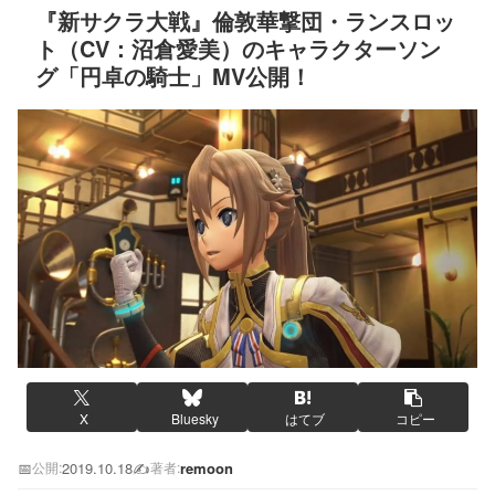
『新サクラ大戦』倫敦華撃団・ランスロッ
ト（CV：沼倉愛美）のキャラクターソン
グ「円卓の騎士」MV公開！
X
Bluesky
はてブ
コピー
📅
2019.10.18
✍️
remoon
公開:
著者: