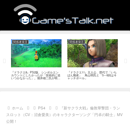
関係者発言
関係者発言
関
作、
『ドラクエ8』PS2版、シンボルエン
『ドラクエ11』主人公、歴代で「いち
『ド
ベ
カウントにしたかったが「技術的に追
ばん難産」 鳥山明氏と「5～6回はキ
プか
いつかなかった」。堀井雄二氏が明か
ャッチボール」
に挑
す
ホーム
PS4
『新サクラ大戦』倫敦華撃団・ラン
スロット（CV：沼倉愛美）のキャラクターソング「円卓の騎士」MV
公開！