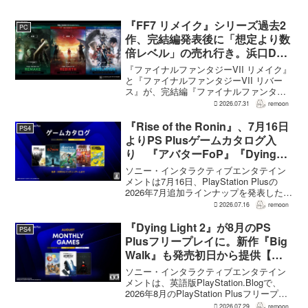
『FF7 リメイク』シリーズ過去2
PC
作、完結編発表後に「想定より数
倍レベル」の売れ行き。浜口Dが
明かす
『ファイナルファンタジーVII リメイク』
と『ファイナルファンタジーVII リバー
ス』が、完結編『ファイナルファンタジ
ーVII リベレーション』の発表後、「我々
2026.07.31
remoon
の想定よりも、数倍レベル」で売れてい
ると、シリーズディレクターの浜口直樹
『Rise of the Ronin』、7月16日
PS4
氏がAU...
よりPS Plusゲームカタログ入
り 『アバターFoP』『Dying
Light』なども順次配信
ソニー・インタラクティブエンタテイン
メントは7月16日、PlayStation Plusの
2026年7月追加ラインナップを発表した。
幕末の日本を舞台とするTeam NINJAのオ
2026.07.16
remoon
ープンワールドアクションRPG『Rise of
the Ron...
『Dying Light 2』が8月のPS
PS4
Plusフリープレイに。新作『Big
Walk』も発売初日から提供【海
外発表】
ソニー・インタラクティブエンタテイン
メントは、英語版PlayStation.Blogで、
2026年8月のPlayStation Plusフリープレ
イとして『Dying Light 2 Stay Human:
2026.07.29
remoon