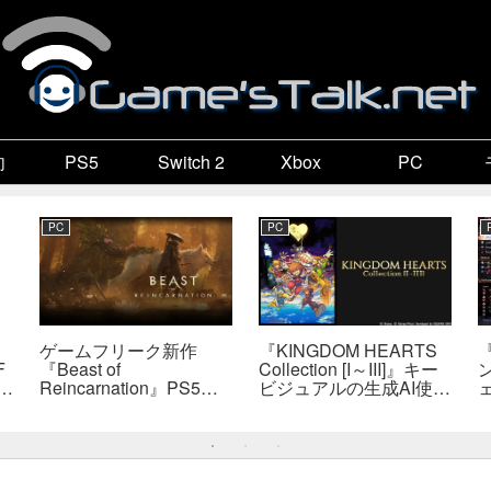
向
PS5
Switch 2
Xbox
PC
PC
PC
ゲームフリーク新作
『KINGDOM HEARTS
F
『Beast of
Collection [I～III]』キー
で
Reincarnation』PS5版
ビジュアルの生成AI使用
メタスコア73点。連携
疑惑、スクエニが否定
戦闘は好評も、後半
――不自然な描写は「人
の“ボス再戦続き”には不
為的ミス」
満