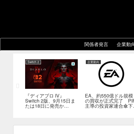
関係者発言
企業動
Switch 2
企業動向
協力プレイ
『ディアブロ IV』
EA、約550億ドル規模
8年前の
Switch 2版、9月15日ま
の買収が正式完了 PI
然人気に
たは18日に発売か
主導の投資家連合傘下
――billbil-kun氏が価
非公開企業に
格・販売形態も独自入手