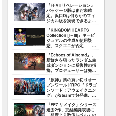
好評も、後半の“ボス再戦続
『FFVII リベレーション』
き”には不満
パッケージ版はまだ未確
定。浜口Dは何らかのフィ
ジカル版を実現できるよう
調整中
『KINGDOM HEARTS
Collection [I～III]』キービ
ジュアルの生成AI使用疑
惑、スクエニが否定――不
自然な描写は「人為的ミ
『Echoes of Aincrad』、
ス」
新鮮さを狙ったランダム生
成ダンジョンに反復性の指
摘。プロデューサーは発売
前に採用理由を説明
『原神』風の買い切りオー
プンワールドRPG『ドラゴ
ンソード：アウェイクニン
グ』がSteamで好発進。価
格3,480円、レビュー5,000
『FF7 リメイク』シリーズ
件超で約90％好評
過去2作、完結編発表後に
「想定より数倍レベル」の