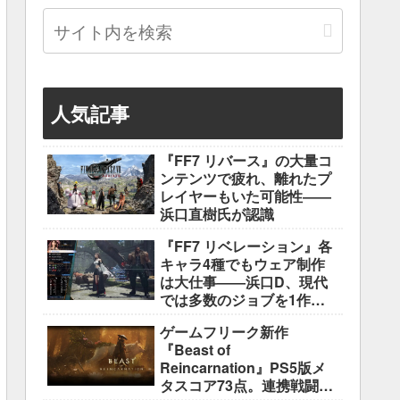
人気記事
『FF7 リバース』の大量コ
ンテンツで疲れ、離れたプ
レイヤーもいた可能性――
浜口直樹氏が認識
『FF7 リベレーション』各
キャラ4種でもウェア制作
は大仕事――浜口D、現代
では多数のジョブを1作に
盛り込むのは極めて困難と
ゲームフリーク新作
説明
『Beast of
Reincarnation』PS5版メ
タスコア73点。連携戦闘は