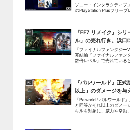
ソニー・インタラクティブエンタテ
のPlayStation Plusフリープレイ
『FF7 リメイク』シ
PC
ル」の売れ行き。浜口
『ファイナルファンタジーVI
完結編『ファイナルファンタ
数倍レベル」で売れていると
『パルワールド』正式
PC
以上」のダメージを与
『Palworld / パルワ
と同等かそれ以上のダメー
キルを対象に、威力や挙動、