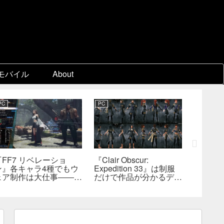
モバイル
About
PC
PC
PC
『FF7 リベレーショ
『Clair Obscur:
『FF7
ン』各キャラ4種でもウ
Expedition 33』は制服
量コン
ェア制作は大仕事――浜
だけで作品が分かるデザ
れたプ
口D、現代では多数のジ
インを目指した――『進
能性―
ョブを1作に盛り込むの
撃の巨人』の制服と
識
は極めて困難と説明
『BLEACH』のキャラ
造形が影響