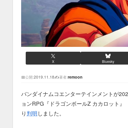
X
Bluesky
📅
2019.11.18
✍️
remoon
公開:
著者:
バンダイナムコエンターテインメントが202
ョンRPG『ドラゴンボールZ カカロット』（P
り
判明
しました。