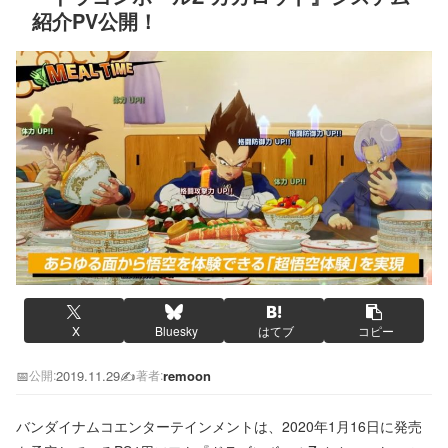
紹介PV公開！
X
Bluesky
はてブ
コピー
📅
2019.11.29
✍️
remoon
公開:
著者:
バンダイナムコエンターテインメントは、2020年1月16日に発売