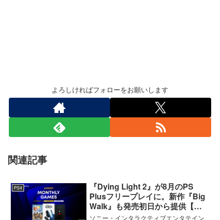
よろしければフォローをお願いします
関連記事
『Dying Light 2』が8月のPS
PS4
Plusフリープレイに。新作『Big
Walk』も発売初日から提供【海
外発表】
ソニー・インタラクティブエンタテイン