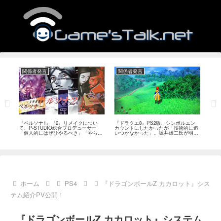
関係者発言
関係者発言
関
ツで
『ペルソナ1』『2』リメイクについ
『ドラクエ8』PS2版、シンボルエン
『ド
能性
て、P-STUDIO総合プロデューサー
カウントにしたかったが「技術的に追
ばん
「個人的にはぜひやるべき」「やらな
いつかなかった」。堀井雄二氏が明か
ャッ
ければならないと思う」
す
ホーム
PS4
『ドラゴンボールZ カカロット』シス
テム紹介PV公開！
『ドラゴンボールZ カカロット』システム