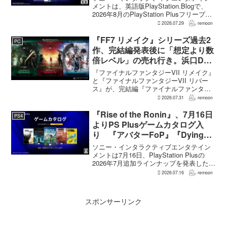
メントは、英語版PlayStation.Blogで、
2026年8月のPlayStation Plusフリープレ
イとして『Dying Light 2 Stay Human:
2026.07.29
remoon
Reloaded Edition...
『FF7 リメイク』シリーズ過去2
PC
作、完結編発表後に「想定より数
倍レベル」の売れ行き。浜口Dが
明かす
『ファイナルファンタジーVII リメイク』
と『ファイナルファンタジーVII リバー
ス』が、完結編『ファイナルファンタジ
ーVII リベレーション』の発表後、「我々
2026.07.31
remoon
の想定よりも、数倍レベル」で売れてい
ると、シリーズディレクターの浜口直樹
『Rise of the Ronin』、7月16日
PS4
氏がAU...
よりPS Plusゲームカタログ入
り 『アバターFoP』『Dying
Light』なども順次配信
ソニー・インタラクティブエンタテイン
メントは7月16日、PlayStation Plusの
2026年7月追加ラインナップを発表した。
幕末の日本を舞台とするTeam NINJAのオ
2026.07.16
remoon
ープンワールドアクションRPG『Rise of
the Ron...
スポンサーリンク