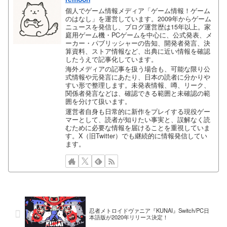
個人でゲーム情報メディア「ゲーム情報！ゲーム
のはなし」を運営しています。2009年からゲーム
ニュースを発信し、ブログ運営歴は15年以上。家
庭用ゲーム機・PCゲームを中心に、公式発表、メ
ーカー・パブリッシャーの告知、開発者発言、決
算資料、ストア情報など、出典に近い情報を確認
したうえで記事化しています。
海外メディアの記事を扱う場合も、可能な限り公
式情報や元発言にあたり、日本の読者に分かりや
すい形で整理します。未発表情報、噂、リーク、
関係者発言などは、確認できる範囲と未確認の範
囲を分けて扱います。
運営者自身も日常的に新作をプレイする現役ゲー
マーとして、読者が知りたい事実と、誤解なく読
むために必要な情報を届けることを重視していま
す。X（旧Twitter）でも継続的に情報発信してい
ます。
忍者メトロイドヴァニア『KUNAI』Switch/PC日
本語版が2020年リリース決定！