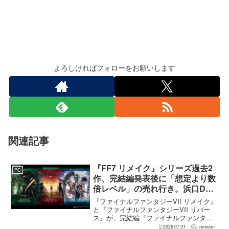
よろしければフォローをお願いします
関連記事
『FF7 リメイク』シリーズ過去2
PC
作、完結編発表後に「想定より数
倍レベル」の売れ行き。浜口Dが
明かす
『ファイナルファンタジーVII リメイク』
と『ファイナルファンタジーVII リバー
ス』が、完結編『ファイナルファンタジ
ーVII リベレーション』の発表後、「我々
2026.07.31
remoon