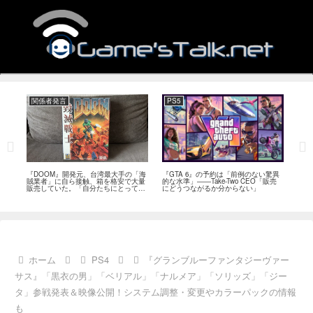
関係者発言
PS5
関
フィー
『DOOM』開発元、台湾最大手の「海
『GTA 6』の予約は「前例のない驚異
『オ
イド
賊業者」に自ら接触、箱を格安で大量
的な水準」――Take-Two CEO「販売
は「
ブレ
販売していた。「自分たちにとっては
にどうつながるか分からない」
長、
流通だった」
い」
ホーム
PS4
『グランブルーファンタジーヴァー
サス』「黒衣の男」「ベリアル」「ナルメア」「ソリッズ」「ジー
タ」参戦発表＆映像公開！システム調整・変更やカラーパックの情報
も