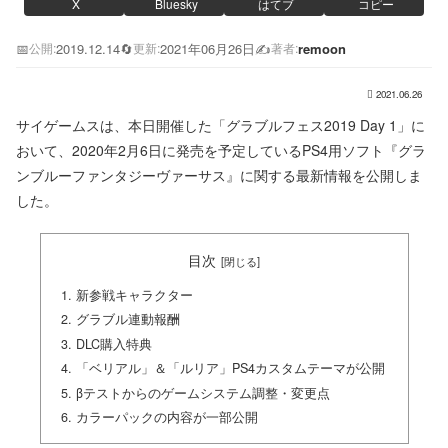
X
Bluesky
はてブ
コピー
📅
2019.12.14
🔄
2021年06月26日
✍️
remoon
公開:
更新:
著者:
2021.06.26
サイゲームスは、本日開催した「グラブルフェス2019 Day 1」に
おいて、2020年2月6日に発売を予定しているPS4用ソフト『グラ
ンブルーファンタジーヴァーサス』に関する最新情報を公開しま
した。
目次
新参戦キャラクター
グラブル連動報酬
DLC購入特典
「ベリアル」＆「ルリア」PS4カスタムテーマが公開
βテストからのゲームシステム調整・変更点
カラーパックの内容が一部公開