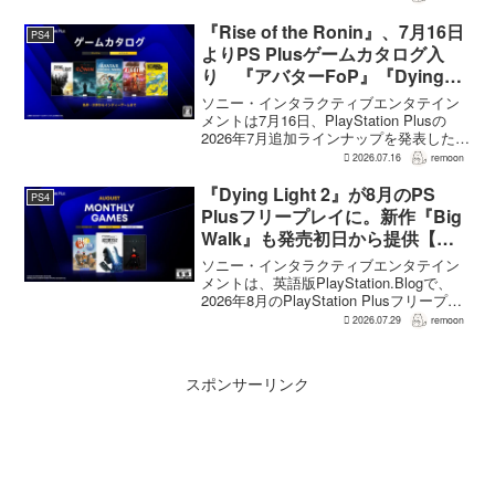
の想定よりも、数倍レベル」で売れてい
ると、シリーズディレクターの浜口直樹
『Rise of the Ronin』、7月16日
PS4
氏がAU...
よりPS Plusゲームカタログ入
り 『アバターFoP』『Dying
Light』なども順次配信
ソニー・インタラクティブエンタテイン
メントは7月16日、PlayStation Plusの
2026年7月追加ラインナップを発表した。
幕末の日本を舞台とするTeam NINJAのオ
2026.07.16
remoon
ープンワールドアクションRPG『Rise of
the Ron...
『Dying Light 2』が8月のPS
PS4
Plusフリープレイに。新作『Big
Walk』も発売初日から提供【海
外発表】
ソニー・インタラクティブエンタテイン
メントは、英語版PlayStation.Blogで、
2026年8月のPlayStation Plusフリープレ
イとして『Dying Light 2 Stay Human:
2026.07.29
remoon
Reloaded Edition...
スポンサーリンク