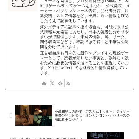
ニュースを発信し、ブログ運営歴は15年以上。家
庭用ゲーム機・PCゲームを中心に、公式発表、メ
ーカー・パブリッシャーの告知、開発者発言、決
算資料、ストア情報など、出典に近い情報を確認
したうえで記事化しています。
海外メディアの記事を扱う場合も、可能な限り公
式情報や元発言にあたり、日本の読者に分かりや
すい形で整理します。未発表情報、噂、リーク、
関係者発言などは、確認できる範囲と未確認の範
囲を分けて扱います。
運営者自身も日常的に新作をプレイする現役ゲー
マーとして、読者が知りたい事実と、誤解なく読
むために必要な情報を届けることを重視していま
す。X（旧Twitter）でも継続的に情報発信してい
ます。
小高和剛氏の新作『デスカムトゥルー』ティザー
映像公開！音楽は『ダンガンロンパ』シリーズの
高田雅史氏が担当