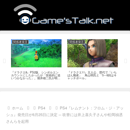
関係者発言
関係者発言
関
作、
『ドラクエ8』PS2版、シンボルエン
『ドラクエ11』主人公、歴代で「いち
『ド
ベ
カウントにしたかったが「技術的に追
ばん難産」 鳥山明氏と「5～6回はキ
プか
いつかなかった」。堀井雄二氏が明か
ャッチボール」
に挑
す
ホーム
PS4
PS4『レムナント：フロム・ジ・アッ
シュ』発売日が6月25日に決定 ─ 吹替には井上喜久子さんや松岡禎丞
さんらを起用