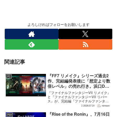
よろしければフォローをお願いします
関連記事
『FF7 リメイク』シリーズ過去2
PC
作、完結編発表後に「想定より数
倍レベル」の売れ行き。浜口Dが
明かす
『ファイナルファンタジーVII リメイク』
と『ファイナルファンタジーVII リバー
ス』が、完結編『ファイナルファンタジ
ーVII リベレーション』の発表後、「我々
2026.07.31
remoon
の想定よりも、数倍レベル」で売れてい
ると、シリーズディレクターの浜口直樹
『Rise of the Ronin』、7月16日
PS4