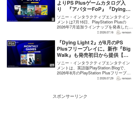
氏がAU...
よりPS Plusゲームカタログ入
り 『アバターFoP』『Dying
Light』なども順次配信
ソニー・インタラクティブエンタテイン
メントは7月16日、PlayStation Plusの
2026年7月追加ラインナップを発表した。
幕末の日本を舞台とするTeam NINJAのオ
2026.07.16
remoon
ープンワールドアクションRPG『Rise of
the Ron...
『Dying Light 2』が8月のPS
PS4
Plusフリープレイに。新作『Big
Walk』も発売初日から提供【海
外発表】
ソニー・インタラクティブエンタテイン
メントは、英語版PlayStation.Blogで、
2026年8月のPlayStation Plusフリープレ
イとして『Dying Light 2 Stay Human:
2026.07.29
remoon
Reloaded Edition...
スポンサーリンク