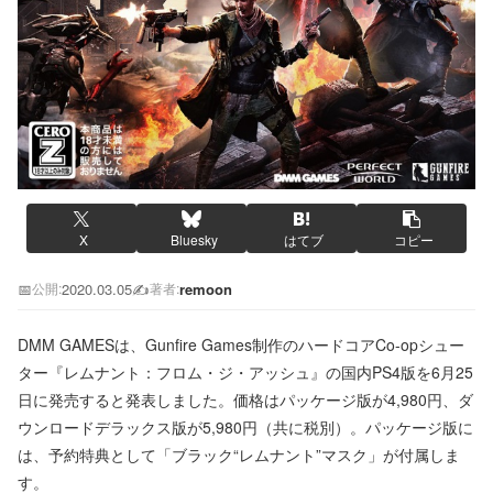
X
Bluesky
はてブ
コピー
📅
2020.03.05
✍️
remoon
公開:
著者:
DMM GAMESは、Gunfire Games制作のハードコアCo-opシュー
ター『レムナント：フロム・ジ・アッシュ』の国内PS4版を6月25
日に発売すると発表しました。価格はパッケージ版が4,980円、ダ
ウンロードデラックス版が5,980円（共に税別）。パッケージ版に
は、予約特典として「ブラック“レムナント”マスク」が付属しま
す。