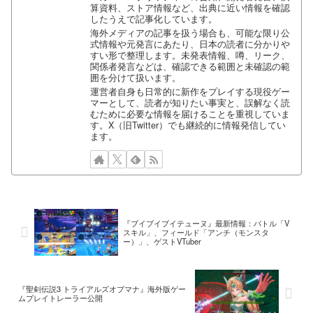
算資料、ストア情報など、出典に近い情報を確認
したうえで記事化しています。
海外メディアの記事を扱う場合も、可能な限り公
式情報や元発言にあたり、日本の読者に分かりや
すい形で整理します。未発表情報、噂、リーク、
関係者発言などは、確認できる範囲と未確認の範
囲を分けて扱います。
運営者自身も日常的に新作をプレイする現役ゲー
マーとして、読者が知りたい事実と、誤解なく読
むために必要な情報を届けることを重視していま
す。X（旧Twitter）でも継続的に情報発信してい
ます。
『ブイブイブイテューヌ』最新情報：バトル「V
スキル」、フィールド「アンチ（モンスタ
ー）」、ゲストVTuber
『聖剣伝説3 トライアルズオブマナ』海外版ゲー
ムプレイトレーラー公開