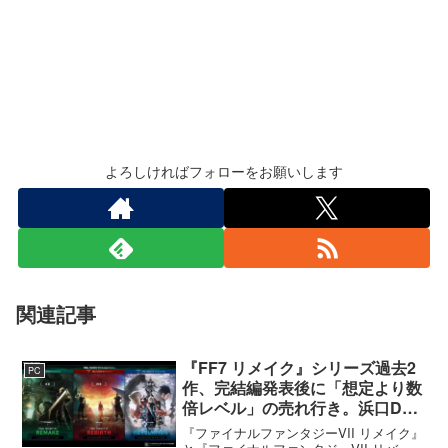
よろしければフォローをお願いします
関連記事
『FF7 リメイク』シリーズ過去2
PC
作、完結編発表後に「想定より数
倍レベル」の売れ行き。浜口Dが
明かす
『ファイナルファンタジーVII リメイク』