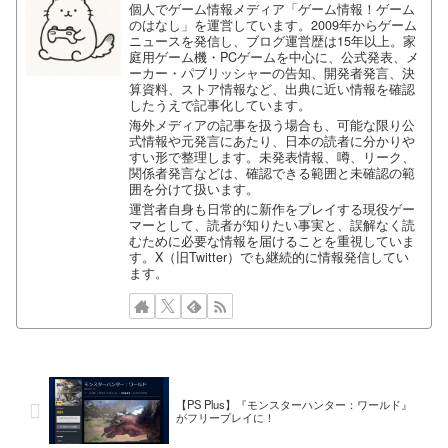
個人でゲーム情報メディア「ゲーム情報！ゲーム
のはなし」を運営しています。2009年からゲーム
ニュースを発信し、ブログ運営歴は15年以上。家
庭用ゲーム機・PCゲームを中心に、公式発表、メ
ーカー・パブリッシャーの告知、開発者発言、決
算資料、ストア情報など、出典に近い情報を確認
したうえで記事化しています。
海外メディアの記事を扱う場合も、可能な限り公
式情報や元発言にあたり、日本の読者に分かりや
すい形で整理します。未発表情報、噂、リーク、
関係者発言などは、確認できる範囲と未確認の範
囲を分けて扱います。
運営者自身も日常的に新作をプレイする現役ゲー
マーとして、読者が知りたい事実と、誤解なく読
むために必要な情報を届けることを重視していま
す。X（旧Twitter）でも継続的に情報発信してい
ます。
【PS Plus】『モンスターハンター：ワールド』
がフリープレイに！