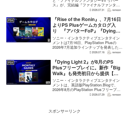
と『ファイナルファンタジーVII リバー
ス』が、完結編『ファイナルファンタジ
ーVII リベレーション』の発表後、「我々
2026.07.31
remoon
の想定よりも、数倍レベル」で売れてい
ると、シリーズディレクターの浜口直樹
『Rise of the Ronin』、7月16日
PS4
氏がAU...
よりPS Plusゲームカタログ入
り 『アバターFoP』『Dying
Light』なども順次配信
ソニー・インタラクティブエンタテイン
メントは7月16日、PlayStation Plusの
2026年7月追加ラインナップを発表した。
幕末の日本を舞台とするTeam NINJAのオ
2026.07.16
remoon
ープンワールドアクションRPG『Rise of
the Ron...
『Dying Light 2』が8月のPS
PS4
Plusフリープレイに。新作『Big
Walk』も発売初日から提供【海
外発表】
ソニー・インタラクティブエンタテイン
メントは、英語版PlayStation.Blogで、
2026年8月のPlayStation Plusフリープレ
イとして『Dying Light 2 Stay Human:
2026.07.29
remoon
Reloaded Edition...
スポンサーリンク