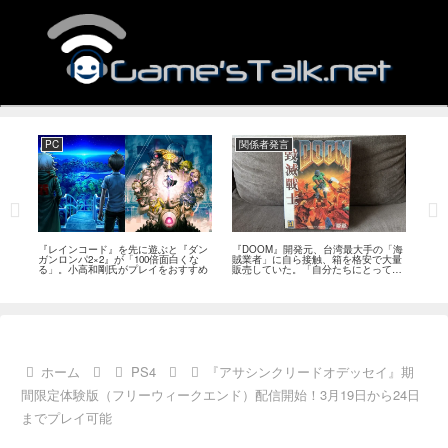
PC
関係者発言
PS
狙っ
『レインコード』を先に遊ぶと『ダン
『DOOM』開発元、台湾最大手の「海
『G
性の
ガンロンパ2×2』が「100倍面白くな
賊業者」に自ら接触、箱を格安で大量
的な
採用
る」。小高和剛氏がプレイをおすすめ
販売していた。「自分たちにとっては
にど
流通だった」
ホーム
PS4
『アサシンクリードオデッセイ』期
間限定体験版（フリーウィークエンド）配信開始！3月19日から24日
までプレイ可能