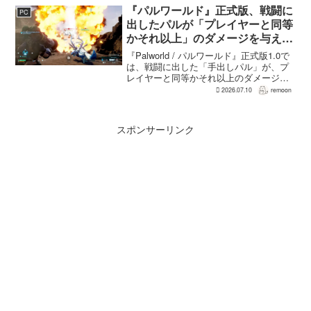
『パルワールド』正式版、戦闘に
PC
出したパルが「プレイヤーと同等
かそれ以上」のダメージを与えら
れるように
『Palworld / パルワールド』正式版1.0で
は、戦闘に出した「手出しパル」が、プ
レイヤーと同等かそれ以上のダメージを
敵に与えられるようになった。ほぼすべ
2026.07.10
remoon
てのアクティブスキルを対象に、威力や
挙動、クールダウン時間、使いやすさが
見直され...
スポンサーリンク