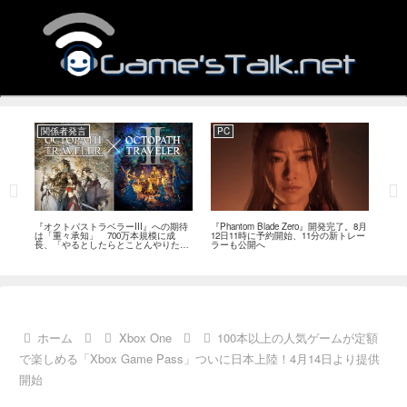
関係者発言
PC
関
ージ
『オクトパストラベラーIII』への期待
『Phantom Blade Zero』開発完了。8月
バン
のフ
は「重々承知」 700万本規模に成
12日11時に予約開始、11分の新トレー
ン』
中
長、「やるとしたらとことんやりた
ラーも公開へ
放送
い」と浅野智也氏
ホーム
Xbox One
100本以上の人気ゲームが定額
で楽しめる「Xbox Game Pass」ついに日本上陸！4月14日より提供
開始