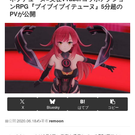
ンRPG『ブイブイブイテューヌ』5分超の
PVが公開
X
Bluesky
はてブ
コピー
📅
2020.06.18
✍️
remoon
公開:
著者: