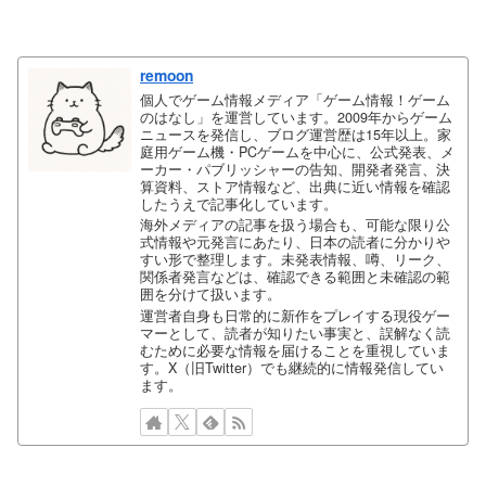
remoon
個人でゲーム情報メディア「ゲーム情報！ゲーム
のはなし」を運営しています。2009年からゲーム
ニュースを発信し、ブログ運営歴は15年以上。家
庭用ゲーム機・PCゲームを中心に、公式発表、メ
ーカー・パブリッシャーの告知、開発者発言、決
算資料、ストア情報など、出典に近い情報を確認
したうえで記事化しています。
海外メディアの記事を扱う場合も、可能な限り公
式情報や元発言にあたり、日本の読者に分かりや
すい形で整理します。未発表情報、噂、リーク、
関係者発言などは、確認できる範囲と未確認の範
囲を分けて扱います。
運営者自身も日常的に新作をプレイする現役ゲー
マーとして、読者が知りたい事実と、誤解なく読
むために必要な情報を届けることを重視していま
す。X（旧Twitter）でも継続的に情報発信してい
ます。