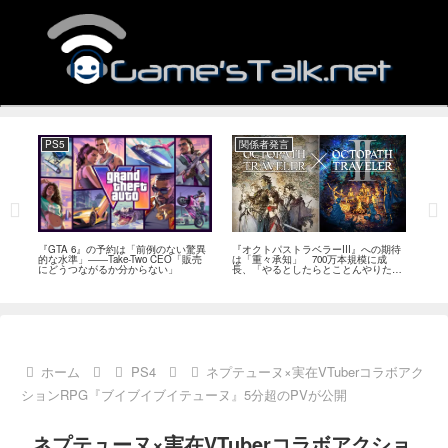
PS5
関係者発言
PC
ール
『GTA 6』の予約は「前例のない驚異
『オクトパストラベラーIII』への期待
『Ph
イク
的な水準」――Take-Two CEO「販売
は「重々承知」 700万本規模に成
12
80
にどうつながるか分からない」
長、「やるとしたらとことんやりた
ラー
評
い」と浅野智也氏
ホーム
PS4
ネプテューヌ×実在VTuberコラボアク
ションRPG『ブイブイブイテューヌ』5分超のPVが公開
ネプテューヌ×実在VTuberコラボアクショ