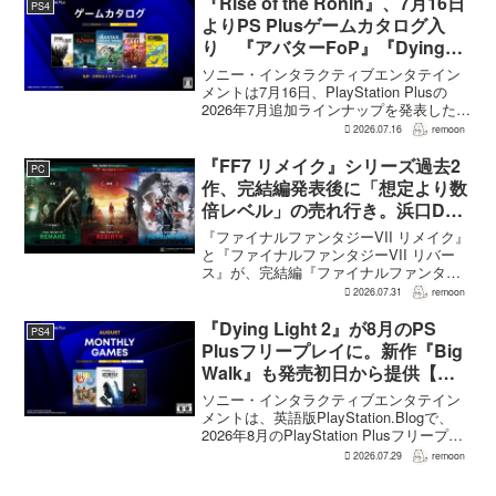
『Rise of the Ronin』、7月16日
PS4
よりPS Plusゲームカタログ入
り 『アバターFoP』『Dying
Light』なども順次配信
ソニー・インタラクティブエンタテイン
メントは7月16日、PlayStation Plusの
2026年7月追加ラインナップを発表した。
幕末の日本を舞台とするTeam NINJAのオ
2026.07.16
remoon
ープンワールドアクションRPG『Rise of
the Ron...
『FF7 リメイク』シリーズ過去2
PC
作、完結編発表後に「想定より数
倍レベル」の売れ行き。浜口Dが
明かす
『ファイナルファンタジーVII リメイク』
と『ファイナルファンタジーVII リバー
ス』が、完結編『ファイナルファンタジ
ーVII リベレーション』の発表後、「我々
2026.07.31
remoon
の想定よりも、数倍レベル」で売れてい
ると、シリーズディレクターの浜口直樹
『Dying Light 2』が8月のPS
PS4
氏がAU...
Plusフリープレイに。新作『Big
Walk』も発売初日から提供【海
外発表】
ソニー・インタラクティブエンタテイン
メントは、英語版PlayStation.Blogで、
2026年8月のPlayStation Plusフリープレ
イとして『Dying Light 2 Stay Human:
2026.07.29
remoon
Reloaded Edition...