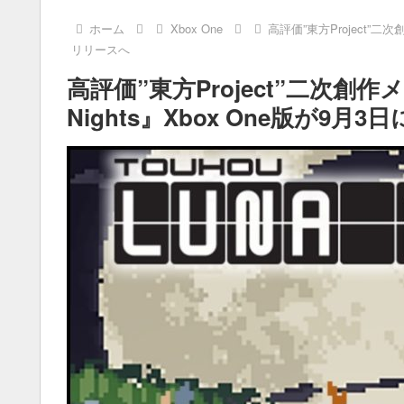
ホーム
Xbox One
高評価”東方Project”二次
リリースへ
高評価”東方Project”二次創作
Nights』Xbox One版が9月