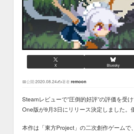
X
Bluesky
📅
2020.08.24
✍️
remoon
公開:
著者:
Steamレビューで”圧倒的好評”の評価を受けている
One版が9月3日にリリース決定しました。価
本作は「東方Project」の二次創作ゲー