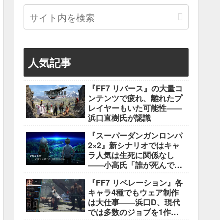
人気記事
『FF7 リバース』の大量コ
ンテンツで疲れ、離れたプ
レイヤーもいた可能性――
浜口直樹氏が認識
『スーパーダンガンロンパ
2×2』新シナリオではキャ
ラ人気は生死に関係なし
――小高氏「誰が死んでも
ヘイトメールは送らない
『FF7 リベレーション』各
で」
キャラ4種でもウェア制作
は大仕事――浜口D、現代
では多数のジョブを1作に