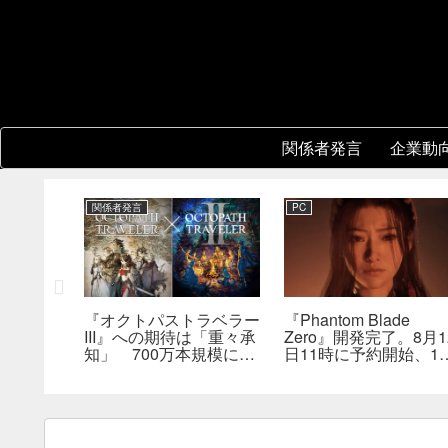
関係者発言
企業動
関係者発言
PC
レーショ
『オクトパストラベラー
『Phantom Blade
版はまだ
III』への期待は「重々承
Zero』開発完了。8月1
は何らか
知」 700万本規模に成
日11時に予約開始、11
を実現で
長、「やるとしたらとこ
分の新トレーラーも公
とんやりたい」と浅野智
へ
也氏