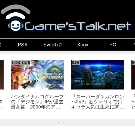
向
PS5
Switch 2
Xbox
PC
関係者発言
PC
バンダイナムコグループ
『スーパーダンガンロン
2
の『デジモン』IPが過去
パ2×2』新シナリオでは
S
最高益 2000年のアニ
キャラ人気は生死に関係
開
メ放送当時を上回る
なし――小高氏「誰が死
―
んでもヘイトメールは送
らないで」