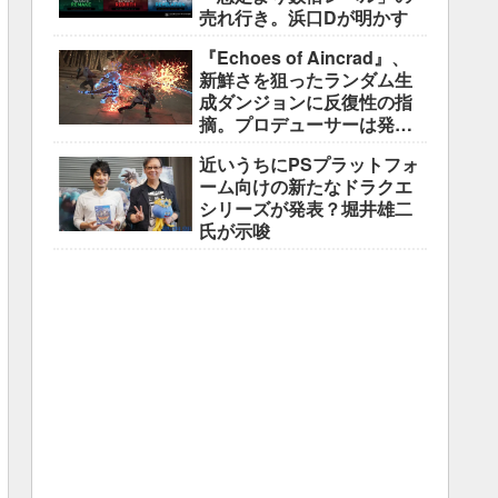
売れ行き。浜口Dが明かす
『Echoes of Aincrad』、
新鮮さを狙ったランダム生
成ダンジョンに反復性の指
摘。プロデューサーは発売
前に採用理由を説明
近いうちにPSプラットフォ
ーム向けの新たなドラクエ
シリーズが発表？堀井雄二
氏が示唆