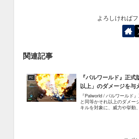
よろしければフ
関連記事
『パルワールド』正式
PC
以上」のダメージを与
『Palworld / パルワ
と同等かそれ以上のダメー
キルを対象に、威力や挙動、