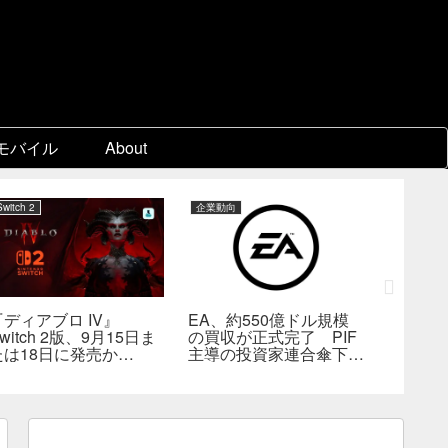
モバイル
About
Switch 2
企業動向
PC
『ディアブロ IV』
EA、約550億ドル規模
ゲーム
witch 2版、9月15日ま
の買収が正式完了 PIF
『Beast 
たは18日に発売か
主導の投資家連合傘下で
Reinca
―billbil-kun氏が価
非公開企業に
メタスコ
格・販売形態も独自入手
戦闘は
の“ボス
満