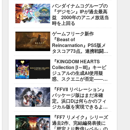
盛り込むのは極めて困難と
バンダイナムコグループの
説明
『デジモン』IPが過去最高
益 2000年のアニメ放送当
時を上回る
ゲームフリーク新作
『Beast of
Reincarnation』PS5版メ
タスコア73点。連携戦闘は
好評も、後半の“ボス再戦続
『KINGDOM HEARTS
き”には不満
Collection [I～III]』キービ
ジュアルの生成AI使用疑
惑、スクエニが否定――不
自然な描写は「人為的ミ
『FFVII リベレーション』
ス」
パッケージ版はまだ未確
定。浜口Dは何らかのフィ
ジカル版を実現できるよう
調整中
『FF7 リメイク』シリーズ
過去2作、完結編発表後に
「想定より数倍レベル」の