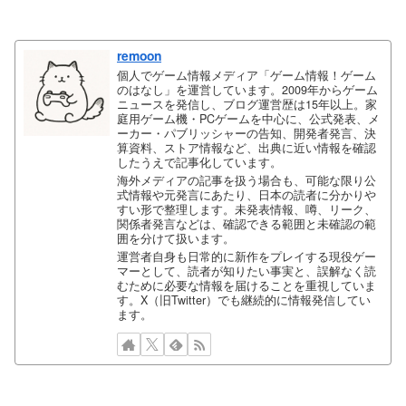
remoon
個人でゲーム情報メディア「ゲーム情報！ゲーム
のはなし」を運営しています。2009年からゲーム
ニュースを発信し、ブログ運営歴は15年以上。家
庭用ゲーム機・PCゲームを中心に、公式発表、メ
ーカー・パブリッシャーの告知、開発者発言、決
算資料、ストア情報など、出典に近い情報を確認
したうえで記事化しています。
海外メディアの記事を扱う場合も、可能な限り公
式情報や元発言にあたり、日本の読者に分かりや
すい形で整理します。未発表情報、噂、リーク、
関係者発言などは、確認できる範囲と未確認の範
囲を分けて扱います。
運営者自身も日常的に新作をプレイする現役ゲー
マーとして、読者が知りたい事実と、誤解なく読
むために必要な情報を届けることを重視していま
す。X（旧Twitter）でも継続的に情報発信してい
ます。