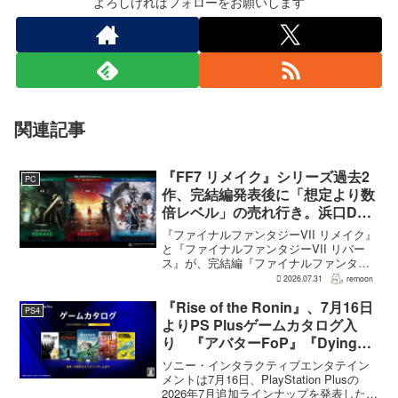
よろしければフォローをお願いします
関連記事
『FF7 リメイク』シリーズ過去2
PC
作、完結編発表後に「想定より数
倍レベル」の売れ行き。浜口Dが
明かす
『ファイナルファンタジーVII リメイク』
と『ファイナルファンタジーVII リバー
ス』が、完結編『ファイナルファンタジ
ーVII リベレーション』の発表後、「我々
2026.07.31
remoon
の想定よりも、数倍レベル」で売れてい
ると、シリーズディレクターの浜口直樹
『Rise of the Ronin』、7月16日
PS4
氏がAU...
よりPS Plusゲームカタログ入
り 『アバターFoP』『Dying
Light』なども順次配信
ソニー・インタラクティブエンタテイン
メントは7月16日、PlayStation Plusの
2026年7月追加ラインナップを発表した。