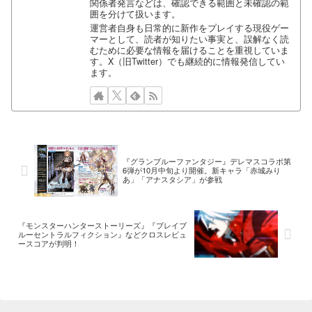
関係者発言などは、確認できる範囲と未確認の範
囲を分けて扱います。
運営者自身も日常的に新作をプレイする現役ゲー
マーとして、読者が知りたい事実と、誤解なく読
むために必要な情報を届けることを重視していま
す。X（旧Twitter）でも継続的に情報発信してい
ます。
『グランブルーファンタジー』デレマスコラボ第
6弾が10月中旬より開催。新キャラ「赤城みり
あ」「アナスタシア」が参戦
『モンスターハンターストーリーズ』『ブレイブ
ルーセントラルフィクション』などクロスレビュ
ースコアが判明！