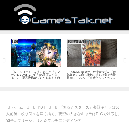
PC
関係者発言
PS
狙っ
『レインコード』を先に遊ぶと『ダン
『DOOM』開発元、台湾最大手の「海
『G
性の
ガンロンパ2×2』が「100倍面白くな
賊業者」に自ら接触、箱を格安で大量
的な
採用
る」。小高和剛氏がプレイをおすすめ
販売していた。「自分たちにとっては
にど
流通だった」
ホーム
PS4
『無双☆スターズ』参戦キャラは30
人前後に絞り個々を深く描く。要望の大きなキャラはDLCで対応も。
物語はフリーシナリオ＆マルチエンディング