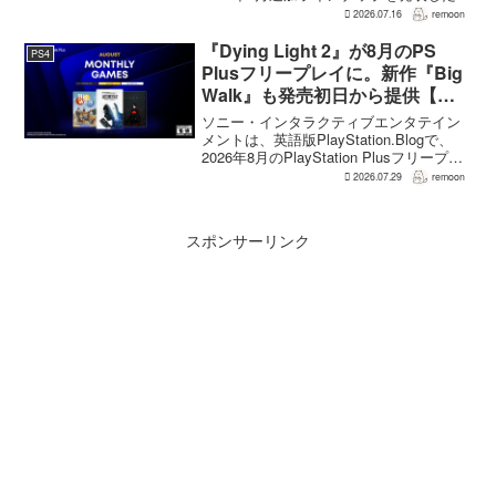
幕末の日本を舞台とするTeam NINJAのオ
2026.07.16
remoon
ープンワールドアクションRPG『Rise of
the Ron...
『Dying Light 2』が8月のPS
PS4
Plusフリープレイに。新作『Big
Walk』も発売初日から提供【海
外発表】
ソニー・インタラクティブエンタテイン
メントは、英語版PlayStation.Blogで、
2026年8月のPlayStation Plusフリープレ
イとして『Dying Light 2 Stay Human:
2026.07.29
remoon
Reloaded Edition...
スポンサーリンク