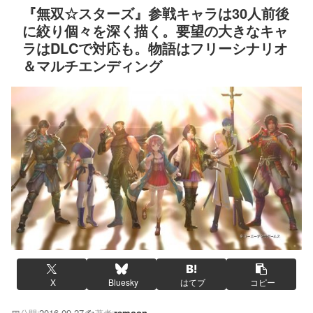
『無双☆スターズ』参戦キャラは30人前後
に絞り個々を深く描く。要望の大きなキャ
ラはDLCで対応も。物語はフリーシナリオ
＆マルチエンディング
X
Bluesky
はてブ
コピー
📅
2016.09.27
✍️
remoon
公開:
著者: