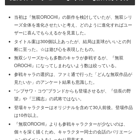
当初は『無双OROCHI』の新作を検討していたが、無双シリ
ーズ全体を進化させたいと考え、どのように進化すればユー
ザーに喜んでもらえるかを見直した。
タイトル案は300個以上あったが、結局は直球がいいとの判
断に至った。☆は遊び心を表現したもの。
無双シリーズからも多数のキャラが参戦するが、『無双
OROCHI』になってしまわないよう数は絞っている。
参戦キャラの選択は、ファミ通で行った「どんな無双作品が
見たいか」のアンケート結果も意識した。
“シブサワ・コウ”ブランドからも登場させるが、『信長の野
望』や『三國志』の武将ではない。
登場キャラクターはオリジナルを含めて30人前後。登場作品
は10作以上。
『無双OROCHI』よりも参戦キャラクターが少ないのは、
個々を深く描くため。キャラクター同士の会話のバリエーシ
ョンやイベントをしっかり用意する。