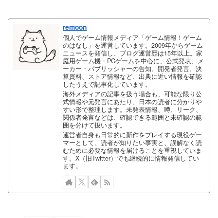
remoon
個人でゲーム情報メディア「ゲーム情報！ゲーム
のはなし」を運営しています。2009年からゲーム
ニュースを発信し、ブログ運営歴は15年以上。家
庭用ゲーム機・PCゲームを中心に、公式発表、メ
ーカー・パブリッシャーの告知、開発者発言、決
算資料、ストア情報など、出典に近い情報を確認
したうえで記事化しています。
海外メディアの記事を扱う場合も、可能な限り公
式情報や元発言にあたり、日本の読者に分かりや
すい形で整理します。未発表情報、噂、リーク、
関係者発言などは、確認できる範囲と未確認の範
囲を分けて扱います。
運営者自身も日常的に新作をプレイする現役ゲー
マーとして、読者が知りたい事実と、誤解なく読
むために必要な情報を届けることを重視していま
す。X（旧Twitter）でも継続的に情報発信してい
ます。