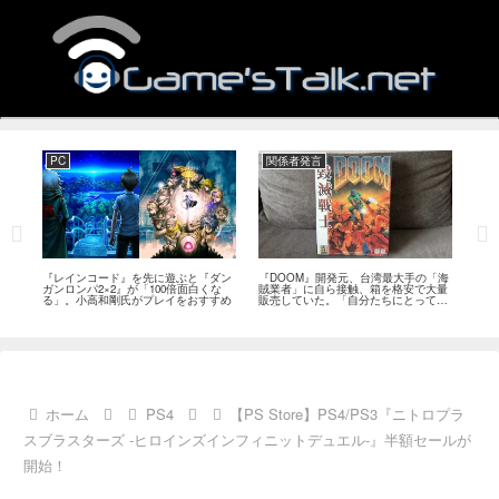
PC
関係者発言
PS
狙っ
『レインコード』を先に遊ぶと『ダン
『DOOM』開発元、台湾最大手の「海
『G
性の
ガンロンパ2×2』が「100倍面白くな
賊業者」に自ら接触、箱を格安で大量
的な
採用
る」。小高和剛氏がプレイをおすすめ
販売していた。「自分たちにとっては
にど
流通だった」
ホーム
PS4
【PS Store】PS4/PS3『ニトロプラ
スブラスターズ -ヒロインズインフィニットデュエル-』半額セールが
開始！