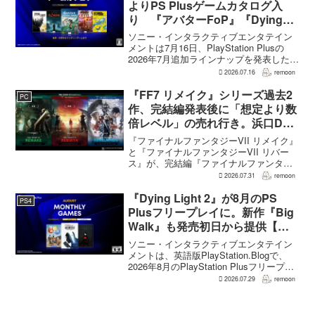
よりPS Plusゲームカタログ入
り 『アバターFoP』『Dying
Light』なども順次配信
ソニー・インタラクティブエンタテイン
メントは7月16日、PlayStation Plusの
2026年7月追加ラインナップを発表した。
幕末の日本を舞台とするTeam NINJAのオ
2026.07.16
remoon
ープンワールドアクションRPG『Rise of
the Ron...
『FF7 リメイク』シリーズ過去2
PC
作、完結編発表後に「想定より数
倍レベル」の売れ行き。浜口Dが
明かす
『ファイナルファンタジーVII リメイク』
と『ファイナルファンタジーVII リバー
ス』が、完結編『ファイナルファンタジ
ーVII リベレーション』の発表後、「我々
2026.07.31
remoon
の想定よりも、数倍レベル」で売れてい
ると、シリーズディレクターの浜口直樹
『Dying Light 2』が8月のPS
PS4
氏がAU...
Plusフリープレイに。新作『Big
Walk』も発売初日から提供【海
外発表】
ソニー・インタラクティブエンタテイン
メントは、英語版PlayStation.Blogで、
2026年8月のPlayStation Plusフリープレ
イとして『Dying Light 2 Stay Human:
2026.07.29
remoon
Reloaded Edition...