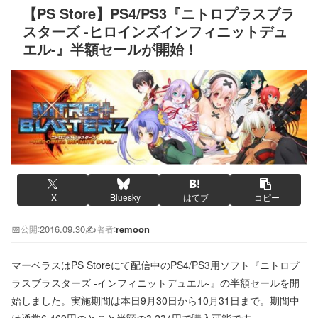
【PS Store】PS4/PS3『ニトロプラスブラ
スターズ -ヒロインズインフィニットデュ
エル-』半額セールが開始！
X
Bluesky
はてブ
コピー
📅
2016.09.30
✍️
remoon
公開:
著者:
マーベラスはPS Storeにて配信中のPS4/PS3用ソフト『ニトロプ
ラスブラスターズ -インフィニットデュエル-』の半額セールを開
始しました。実施期間は本日9月30日から10月31日まで。期間中