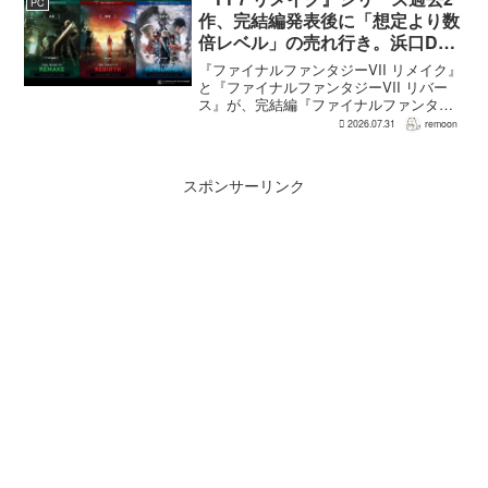
PC
作、完結編発表後に「想定より数
倍レベル」の売れ行き。浜口Dが
明かす
『ファイナルファンタジーVII リメイク』
と『ファイナルファンタジーVII リバー
ス』が、完結編『ファイナルファンタジ
ーVII リベレーション』の発表後、「我々
2026.07.31
remoon
の想定よりも、数倍レベル」で売れてい
ると、シリーズディレクターの浜口直樹
氏がAU...
スポンサーリンク