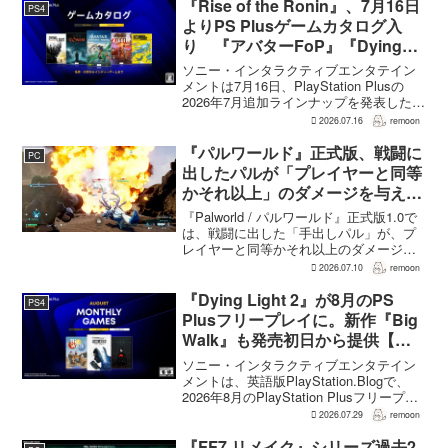
『Rise of the Ronin』、7月16日
PS4
よりPS Plusゲームカタログ入
り 『アバターFoP』『Dying
Light』なども順次配信
ソニー・インタラクティブエンタテイン
メントは7月16日、PlayStation Plusの
2026年7月追加ラインナップを発表した。
幕末の日本を舞台とするTeam NINJAのオ
2026.07.16
remoon
ープンワールドアクションRPG『Rise of
the Ron...
『パルワールド』正式版、戦闘に
PC
出したパルが「プレイヤーと同等
かそれ以上」のダメージを与えら
れるように
『Palworld / パルワールド』正式版1.0で
は、戦闘に出した「手出しパル」が、プ
レイヤーと同等かそれ以上のダメージを
敵に与えられるようになった。ほぼすべ
2026.07.10
remoon
てのアクティブスキルを対象に、威力や
挙動、クールダウン時間、使いやすさが
『Dying Light 2』が8月のPS
PS4
見直され...
Plusフリープレイに。新作『Big
Walk』も発売初日から提供【海
外発表】
ソニー・インタラクティブエンタテイン
メントは、英語版PlayStation.Blogで、
2026年8月のPlayStation Plusフリープレ
イとして『Dying Light 2 Stay Human:
2026.07.29
remoon
Reloaded Edition...
『FF7 リメイク』シリーズ過去2