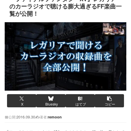
のカーラジオで聴ける膨大過ぎるFF楽曲一
覧が公開！
X
Bluesky
はてブ
コピー
📅
2016.09.30
✍️
remoon
公開:
著者: