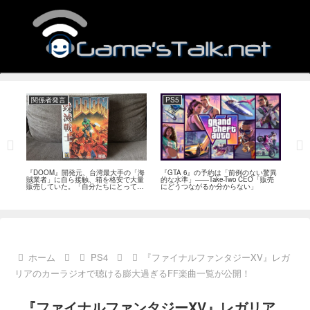
関係者発言
PS5
関
フィー
『DOOM』開発元、台湾最大手の「海
『GTA 6』の予約は「前例のない驚異
『オ
イド
賊業者」に自ら接触、箱を格安で大量
的な水準」――Take-Two CEO「販売
は「
ブレ
販売していた。「自分たちにとっては
にどうつながるか分からない」
長、
流通だった」
い」
ホーム
PS4
『ファイナルファンタジーXV』レガ
リアのカーラジオで聴ける膨大過ぎるFF楽曲一覧が公開！
『ファイナルファンタジーXV』レガリア