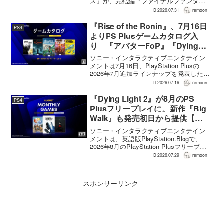
ス』が、完結編『ファイナルファンタジ
ーVII リベレーション』の発表後、「我々
2026.07.31
remoon
の想定よりも、数倍レベル」で売れてい
ると、シリーズディレクターの浜口直樹
『Rise of the Ronin』、7月16日
PS4
氏がAU...
よりPS Plusゲームカタログ入
り 『アバターFoP』『Dying
Light』なども順次配信
ソニー・インタラクティブエンタテイン
メントは7月16日、PlayStation Plusの
2026年7月追加ラインナップを発表した。
幕末の日本を舞台とするTeam NINJAのオ
2026.07.16
remoon
ープンワールドアクションRPG『Rise of
the Ron...
『Dying Light 2』が8月のPS
PS4
Plusフリープレイに。新作『Big
Walk』も発売初日から提供【海
外発表】
ソニー・インタラクティブエンタテイン
メントは、英語版PlayStation.Blogで、
2026年8月のPlayStation Plusフリープレ
イとして『Dying Light 2 Stay Human:
2026.07.29
remoon
Reloaded Edition...
スポンサーリンク