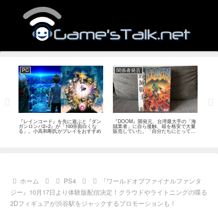
PC
関係者発言
PS
狙っ
『レインコード』を先に遊ぶと『ダン
『DOOM』開発元、台湾最大手の「海
『G
性の
ガンロンパ2×2』が「100倍面白くな
賊業者」に自ら接触、箱を格安で大量
的な
採用
る」。小高和剛氏がプレイをおすすめ
販売していた。「自分たちにとっては
にど
流通だった」
ホーム
PS4
『ワールドオブファイナルファンタ
ジー』10月17日より体験版配信決定！クラウドやライトニングの喋る
2Dフィギュアが渋谷駅をジャックするプロモーションも！