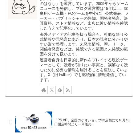
のはなし」を運営しています。2009年からゲーム
ニュースを発信し、ブログ運営歴は15年以上。家
庭用ゲーム機・PCゲームを中心に、公式発表、メ
ーカー・パブリッシャーの告知、開発者発言、決
算資料、ストア情報など、出典に近い情報を確認
したうえで記事化しています。
海外メディアの記事を扱う場合も、可能な限り公
式情報や元発言にあたり、日本の読者に分かりや
すい形で整理します。未発表情報、噂、リーク、
関係者発言などは、確認できる範囲と未確認の範
囲を分けて扱います。
運営者自身も日常的に新作をプレイする現役ゲー
マーとして、読者が知りたい事実と、誤解なく読
むために必要な情報を届けることを重視していま
す。X（旧Twitter）でも継続的に情報発信してい
ます。
「PS VR」全国のゲオショップ32店舗にて10月13
日開店時間より一斉販売！