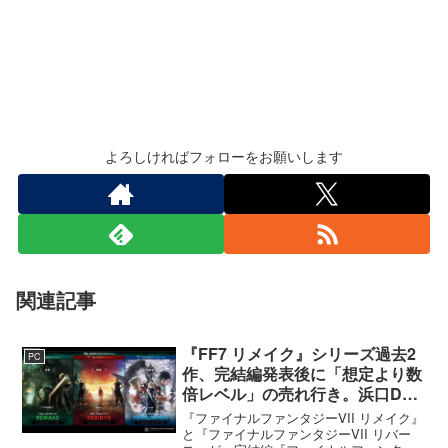
よろしければフォローをお願いします
関連記事
『FF7 リメイク』シリーズ過去2
PC
作、完結編発表後に「想定より数
倍レベル」の売れ行き。浜口Dが
明かす
『ファイナルファンタジーVII リメイク』
と『ファイナルファンタジーVII リバー