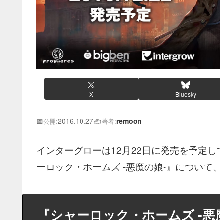
X
Bluesky
📅
2016.10.27
✍️
remoon
公開:
著者:
インターグローは12月22日に発売を予定
ーロック・ホームズ -悪魔の娘-』につい
『シャーロック・ホームズ -悪