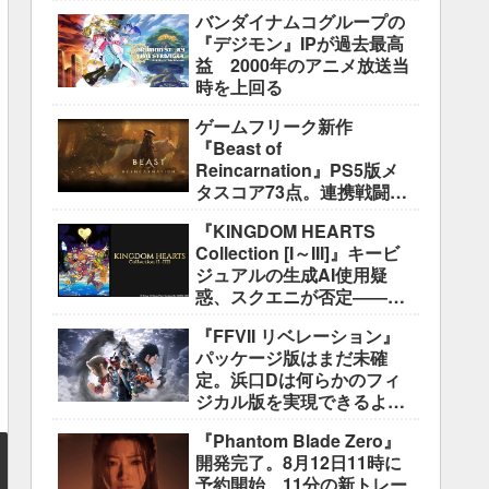
盛り込むのは極めて困難と
バンダイナムコグループの
説明
『デジモン』IPが過去最高
益 2000年のアニメ放送当
時を上回る
ゲームフリーク新作
『Beast of
Reincarnation』PS5版メ
タスコア73点。連携戦闘は
好評も、後半の“ボス再戦続
『KINGDOM HEARTS
き”には不満
Collection [I～III]』キービ
ジュアルの生成AI使用疑
惑、スクエニが否定――不
自然な描写は「人為的ミ
『FFVII リベレーション』
ス」
パッケージ版はまだ未確
定。浜口Dは何らかのフィ
ジカル版を実現できるよう
調整中
『Phantom Blade Zero』
開発完了。8月12日11時に
予約開始、11分の新トレー