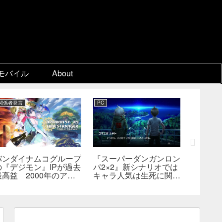
モバイル
About
関係者発言
PC
Switch 2
バンダイナムコグループ
『スーパーダンガンロン
『ディア
の『デジモン』IPが過去
パ2×2』新シナリオでは
Switc
最高益 2000年のアニ
キャラ人気は生死に関係
たは18
メ放送当時を上回る
なし――小高氏「誰が死
――bill
んでもヘイトメールは送
格・販
らないで」