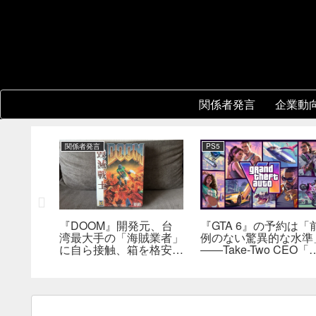
関係者発言
企業動
関係者発言
PS5
2』
『DOOM』開発元、台
『GTA 6』の予約は「
フィールド
湾最大手の「海賊業者」
例のない驚異的な水準
合わせた
に自ら接触、箱を格安で
――Take-Two CEO「
えが不要
大量販売していた。「自
売にどうつながるか分
持ブレイ
分たちにとっては流通だ
らない」
った」