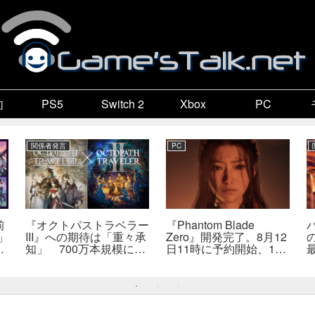
向
PS5
Switch 2
Xbox
PC
関係者発言
PC
前
『オクトパストラベラー
『Phantom Blade
」
III』への期待は「重々承
Zero』開発完了。8月12
販
知」 700万本規模に成
日11時に予約開始、11
か
長、「やるとしたらとこ
分の新トレーラーも公開
とんやりたい」と浅野智
へ
也氏