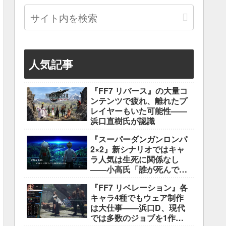
人気記事
『FF7 リバース』の大量コ
ンテンツで疲れ、離れたプ
レイヤーもいた可能性――
浜口直樹氏が認識
『スーパーダンガンロンパ
2×2』新シナリオではキャ
ラ人気は生死に関係なし
――小高氏「誰が死んでも
ヘイトメールは送らない
『FF7 リベレーション』各
で」
キャラ4種でもウェア制作
は大仕事――浜口D、現代
では多数のジョブを1作に