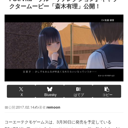
クタームービー「斎木有理」公開！
X
Bluesky
はてブ
コピー
📅
2017.02.14
✍️
remoon
公開:
著者:
コーエーテクモゲームスは、3月30日に発売を予定している