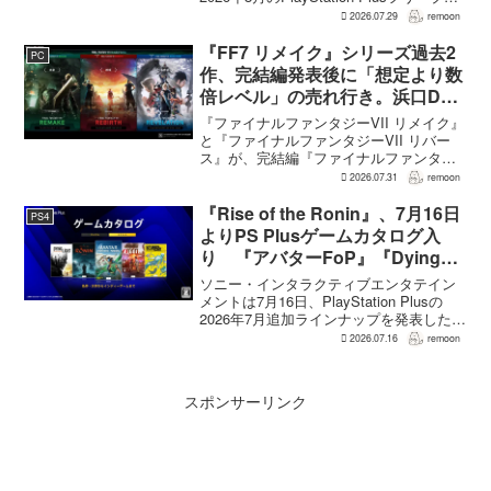
イとして『Dying Light 2 Stay Human:
2026.07.29
remoon
Reloaded Edition...
『FF7 リメイク』シリーズ過去2
PC
作、完結編発表後に「想定より数
倍レベル」の売れ行き。浜口Dが
明かす
『ファイナルファンタジーVII リメイク』
と『ファイナルファンタジーVII リバー
ス』が、完結編『ファイナルファンタジ
ーVII リベレーション』の発表後、「我々
2026.07.31
remoon
の想定よりも、数倍レベル」で売れてい
ると、シリーズディレクターの浜口直樹
『Rise of the Ronin』、7月16日
PS4
氏がAU...
よりPS Plusゲームカタログ入
り 『アバターFoP』『Dying
Light』なども順次配信
ソニー・インタラクティブエンタテイン
メントは7月16日、PlayStation Plusの
2026年7月追加ラインナップを発表した。
幕末の日本を舞台とするTeam NINJAのオ
2026.07.16
remoon
ープンワールドアクションRPG『Rise of
the Ron...
スポンサーリンク