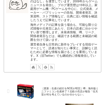
のはなし」を運営しています。2009年からゲーム
ニュースを発信し、ブログ運営歴は15年以上。家
庭用ゲーム機・PCゲームを中心に、公式発表、メ
ーカー・パブリッシャーの告知、開発者発言、決
算資料、ストア情報など、出典に近い情報を確認
したうえで記事化しています。
海外メディアの記事を扱う場合も、可能な限り公
式情報や元発言にあたり、日本の読者に分かりや
すい形で整理します。未発表情報、噂、リーク、
関係者発言などは、確認できる範囲と未確認の範
囲を分けて扱います。
運営者自身も日常的に新作をプレイする現役ゲー
マーとして、読者が知りたい事実と、誤解なく読
むために必要な情報を届けることを重視していま
す。X（旧Twitter）でも継続的に情報発信してい
ます。
［更新：生産の続行をNOEが明言］噂：海外版ミ
ニファミコン生産終了？北欧小売店が報告「任天
堂が何を考えているのか分からない」