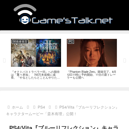
関係者発言
PC
関
ージ
『オクトパストラベラーIII』への期待
『Phantom Blade Zero』開発完了。8月
バン
のフ
は「重々承知」 700万本規模に成
12日11時に予約開始、11分の新トレー
ン』
中
長、「やるとしたらとことんやりた
ラーも公開へ
放送
い」と浅野智也氏
ホーム
PS4
PS4/Vita『ブルーリフレクション』
キャラクタームービー「斎木有理」公開！
PS4/Vita『ブルーリフレクション』キャラ