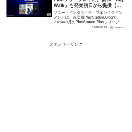
Walk』も発売初日から提供【海
外発表】
ソニー・インタラクティブエンタテイン
メントは、英語版PlayStation.Blogで、
2026年8月のPlayStation Plusフリープレ
イとして『Dying Light 2 Stay Human:
2026.07.29
remoon
Reloaded Edition...
スポンサーリンク