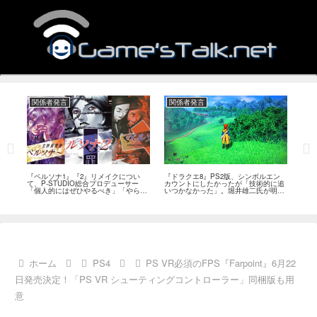
関係者発言
関係者発言
関
ツで
『ペルソナ1』『2』リメイクについ
『ドラクエ8』PS2版、シンボルエン
『ド
能性
て、P-STUDIO総合プロデューサー
カウントにしたかったが「技術的に追
ばん
「個人的にはぜひやるべき」「やらな
いつかなかった」。堀井雄二氏が明か
ャッ
ければならないと思う」
す
ホーム
PS4
PS VR必須のFPS『Farpoint』6月22
日発売決定！「PS VR シューティングコントローラー」同梱版も用
意