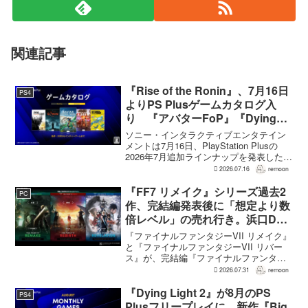
関連記事
『Rise of the Ronin』、7月16日
PS4
よりPS Plusゲームカタログ入
り 『アバターFoP』『Dying
Light』なども順次配信
ソニー・インタラクティブエンタテイン
メントは7月16日、PlayStation Plusの
2026年7月追加ラインナップを発表した。
幕末の日本を舞台とするTeam NINJAのオ
2026.07.16
remoon
ープンワールドアクションRPG『Rise of
the Ron...
『FF7 リメイク』シリーズ過去2
PC
作、完結編発表後に「想定より数
倍レベル」の売れ行き。浜口Dが
明かす
『ファイナルファンタジーVII リメイク』
と『ファイナルファンタジーVII リバー
ス』が、完結編『ファイナルファンタジ
ーVII リベレーション』の発表後、「我々
2026.07.31
remoon
の想定よりも、数倍レベル」で売れてい
ると、シリーズディレクターの浜口直樹
『Dying Light 2』が8月のPS
PS4
氏がAU...
Plusフリープレイに。新作『Big