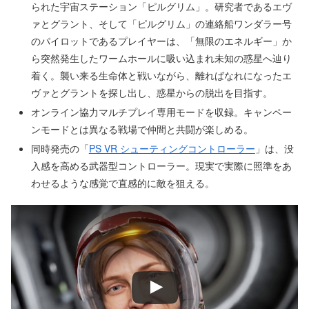
られた宇宙ステーション「ピルグリム」。研究者であるエヴ
ァとグラント、そして「ピルグリム」の連絡船ワンダラー号
のパイロットであるプレイヤーは、「無限のエネルギー」か
ら突然発生したワームホールに吸い込まれ未知の惑星へ辿り
着く。襲い来る生命体と戦いながら、離ればなれになったエ
ヴァとグラントを探し出し、惑星からの脱出を目指す。
オンライン協力マルチプレイ専用モードを収録。キャンペー
ンモードとは異なる戦場で仲間と共闘が楽しめる。
同時発売の「
PS VR シューティングコントローラー
」は、没
入感を高める武器型コントローラー。現実で実際に照準をあ
わせるような感覚で直感的に敵を狙える。