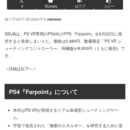
X
Bluesky
はてブ
コピー
📅
2017.05.02
✍️
remoon
公開:
著者:
SIEJAは、PS VR専用のPS4向けFPS『Farpoint』を6月22日に発
売すると発表しまいｓた。価格は5,980円、数量限定「PS VR シ
ューティングコントローラー」同梱版が8,900円（ともに税別）で
す。
＜詳細は以下へ＞
PS4『Farpoint』について
本作はPS VRが実現するリアル体感型シューティングゲー
ム。
宇宙で発見された「無限のエネルギー」を研究するために造