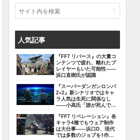
人気記事
『FF7 リバース』の大量コ
ンテンツで疲れ、離れたプ
レイヤーもいた可能性――
浜口直樹氏が認識
『スーパーダンガンロンパ
2×2』新シナリオではキャ
ラ人気は生死に関係なし
――小高氏「誰が死んでも
ヘイトメールは送らない
『FF7 リベレーション』各
で」
キャラ4種でもウェア制作
は大仕事――浜口D、現代
では多数のジョブを1作に