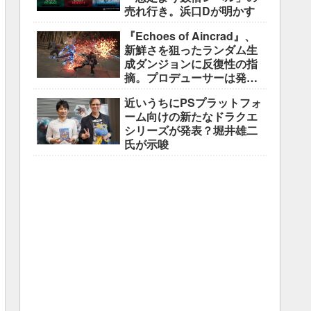
売れ行き。浜口Dが明かす
『Echoes of Aincrad』、
新鮮さを狙ったランダム生
成ダンジョンに反復性の指
摘。プロデューサーは発売
前に採用理由を説明
近いうちにPSプラットフォ
ーム向けの新たなドラクエ
シリーズが発表？堀井雄二
氏が示唆