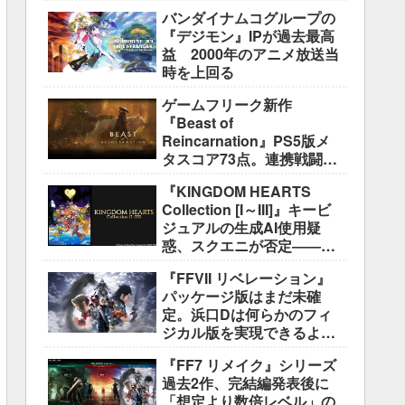
盛り込むのは極めて困難と
バンダイナムコグループの
説明
『デジモン』IPが過去最高
益 2000年のアニメ放送当
時を上回る
ゲームフリーク新作
『Beast of
Reincarnation』PS5版メ
タスコア73点。連携戦闘は
好評も、後半の“ボス再戦続
『KINGDOM HEARTS
き”には不満
Collection [I～III]』キービ
ジュアルの生成AI使用疑
惑、スクエニが否定――不
自然な描写は「人為的ミ
『FFVII リベレーション』
ス」
パッケージ版はまだ未確
定。浜口Dは何らかのフィ
ジカル版を実現できるよう
調整中
『FF7 リメイク』シリーズ
過去2作、完結編発表後に
「想定より数倍レベル」の