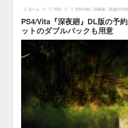
ホーム
PS4
PS4/Vita『深夜廻』DL版
PS4/Vita『深夜廻』DL版の
ットのダブルパックも用意