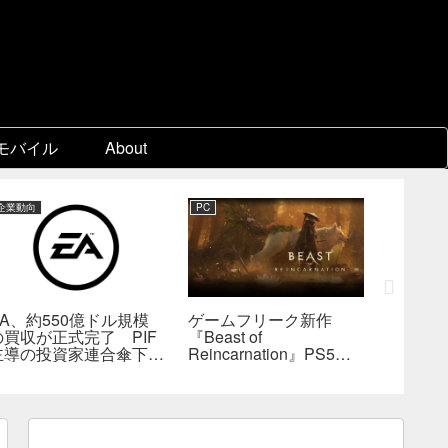
モバイル
About
企業動向
PC
PC
EA、約550億ドル規模
ゲームフリーク新作
『KING
の買収が正式完了 PIF
『Beast of
Collect
主導の投資家連合傘下で
Reincarnation』PS5版
ビジュア
非公開企業に
メタスコア73点。連携
疑惑、
戦闘は好評も、後半
――不
の“ボス再戦続き”には不
為的ミ
満