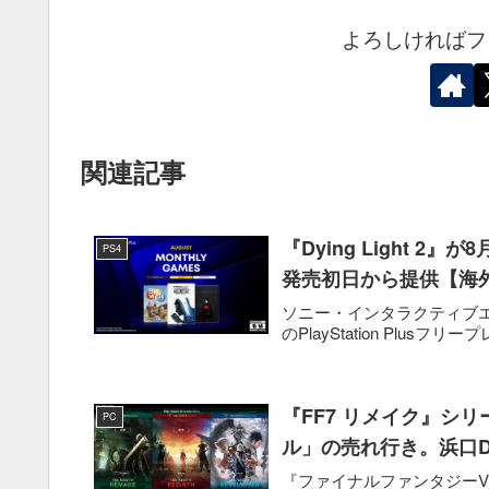
よろしければフ
関連記事
『Dying Light 2』
PS4
発売初日から提供【海
ソニー・インタラクティブエンタテ
のPlayStation Plusフリープレイ
『FF7 リメイク』シ
PC
ル」の売れ行き。浜口
『ファイナルファンタジーVI