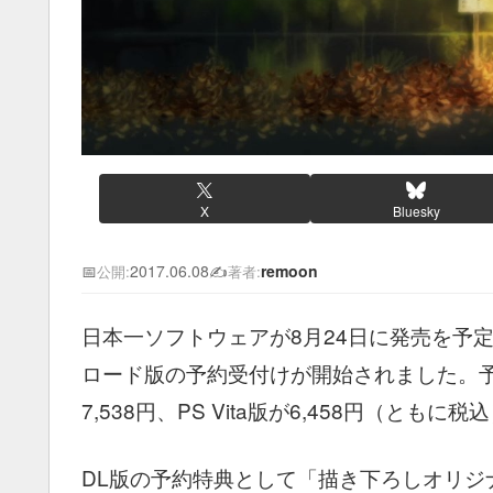
X
Bluesky
📅
2017.06.08
✍️
remoon
公開:
著者:
日本一ソフトウェアが8月24日に発売を予定し
ロード版の予約受付けが開始されました。予約
7,538円、PS Vita版が6,458円（ともに
DL版の予約特典として「描き下ろしオリジ