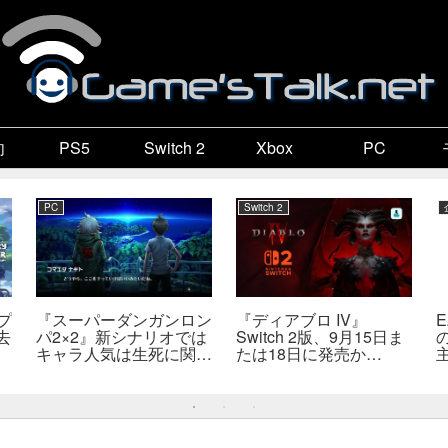
向
PS5
Switch 2
Xbox
PC
PC
Switch 2
プ
『スーパーダンガンロン
『ディアブロ IV』
去
パ2×2』新シナリオでは
Switch 2版、9月15日ま
キャラ人気は生死に関係
たは18日に発売か
なし――小高氏「誰が死
――billbil-kun氏が価
んでもヘイトメールは送
格・販売形態も独自入手
らないで」