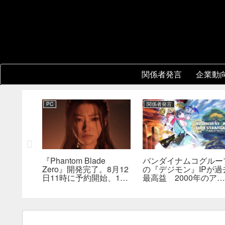
関係者発言
企業動
PC
関係者発言
ル』開発
『Phantom Blade
バンダイナムコグルー
と各スタジ
Zero』開発完了。8月12
の『デジモン』IPが過
が存在。
日11時に予約開始、11
最高益 2000年のアニ
、重点を
分の新トレーラーも公開
メ放送当時を上回る
へ