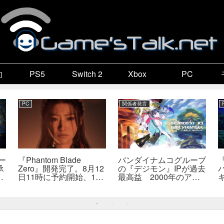
向
PS5
Switch 2
Xbox
PC
PC
関係者発言
ー
『Phantom Blade
バンダイナムコグループ
承
Zero』開発完了。8月12
の『デジモン』IPが過去
成
日11時に予約開始、11
最高益 2000年のアニ
こ
分の新トレーラーも公開
メ放送当時を上回る
智
へ