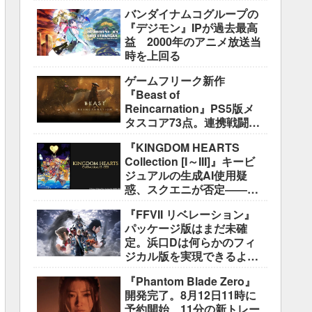
盛り込むのは極めて困難と
バンダイナムコグループの
説明
『デジモン』IPが過去最高
益 2000年のアニメ放送当
時を上回る
ゲームフリーク新作
『Beast of
Reincarnation』PS5版メ
タスコア73点。連携戦闘は
好評も、後半の“ボス再戦続
『KINGDOM HEARTS
き”には不満
Collection [I～III]』キービ
ジュアルの生成AI使用疑
惑、スクエニが否定――不
自然な描写は「人為的ミ
『FFVII リベレーション』
ス」
パッケージ版はまだ未確
定。浜口Dは何らかのフィ
ジカル版を実現できるよう
調整中
『Phantom Blade Zero』
開発完了。8月12日11時に
予約開始、11分の新トレー