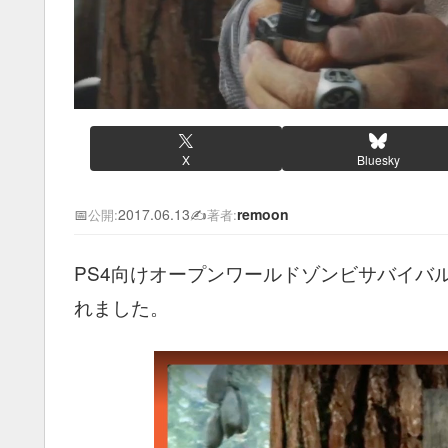
X
Bluesky
📅
2017.06.13
✍️
remoon
公開:
著者:
PS4向けオープンワールドゾンビサバイバル
れました。