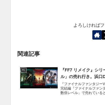
よろしければフ
関連記事
『FF7 リメイク』シ
PC
ル」の売れ行き。浜口
『ファイナルファンタジーVI
完結編『ファイナルファンタ
数倍レベル」で売れていると