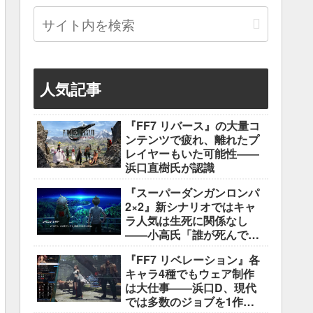
人気記事
『FF7 リバース』の大量コ
ンテンツで疲れ、離れたプ
レイヤーもいた可能性――
浜口直樹氏が認識
『スーパーダンガンロンパ
2×2』新シナリオではキャ
ラ人気は生死に関係なし
――小高氏「誰が死んでも
ヘイトメールは送らない
『FF7 リベレーション』各
で」
キャラ4種でもウェア制作
は大仕事――浜口D、現代
では多数のジョブを1作に