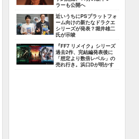
ラーも公開へ
近いうちにPSプラットフォ
ーム向けの新たなドラクエ
シリーズが発表？堀井雄二
氏が示唆
『FF7 リメイク』シリーズ
過去2作、完結編発表後に
「想定より数倍レベル」の
売れ行き。浜口Dが明かす