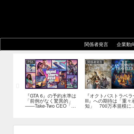
関係者発言
企業動
PS5
関係者発言
い切りオ
『GTA 6』の予約水準は
『オクトパストラベラ
「前例がなく驚異的」
III』への期待は「重々
ンソー
――Take-Two CEO「販
知」 700万本規模に
ニング』
売にどうつながるか分か
長、「やるとしたらと
発進。価格
らない」
とんやりたい」と浅野
ー5,000
也氏
評