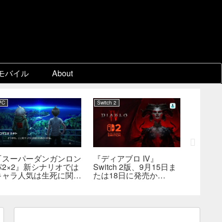
モバイル
About
PC
Switch 2
企業動向
『スーパーダンガンロン
『ディアブロ IV』
EA、約
パ2×2』新シナリオでは
Switch 2版、9月15日ま
の買収が
キャラ人気は生死に関係
たは18日に発売か
主導の
なし――小高氏「誰が死
――billbil-kun氏が価
非公開
んでもヘイトメールは送
格・販売形態も独自入手
らないで」