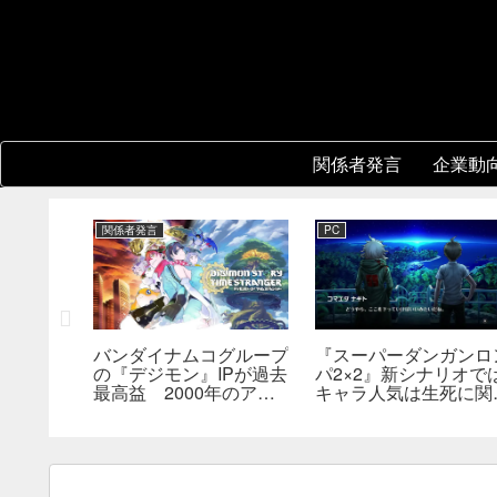
関係者発言
企業動
関係者発言
PC
バンダイナムコグループ
『スーパーダンガンロ
3』開発
の『デジモン』IPが過去
パ2×2』新シナリオで
版の実現方
最高益 2000年のアニ
キャラ人気は生死に関
関心。移
メ放送当時を上回る
なし――小高氏「誰が
術的課題
んでもヘイトメールは
らないで」