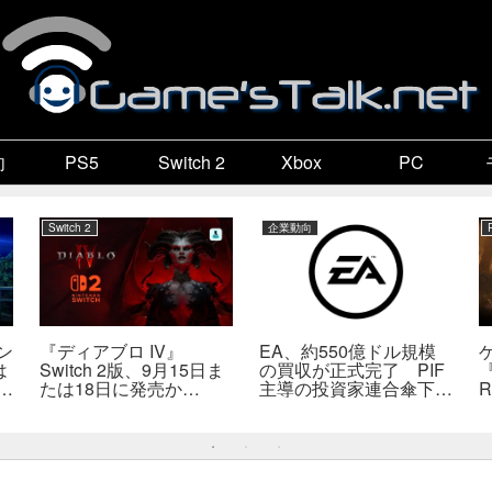
向
PS5
Switch 2
Xbox
PC
Switch 2
企業動向
ン
『ディアブロ IV』
EA、約550億ドル規模
は
Switch 2版、9月15日ま
の買収が正式完了 PIF
『
係
たは18日に発売か
主導の投資家連合傘下で
R
死
――billbil-kun氏が価
非公開企業に
送
格・販売形態も独自入手