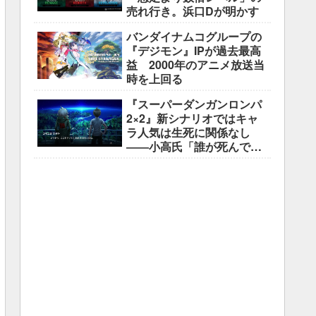
売れ行き。浜口Dが明かす
バンダイナムコグループの
『デジモン』IPが過去最高
益 2000年のアニメ放送当
時を上回る
『スーパーダンガンロンパ
2×2』新シナリオではキャ
ラ人気は生死に関係なし
――小高氏「誰が死んでも
ヘイトメールは送らない
で」