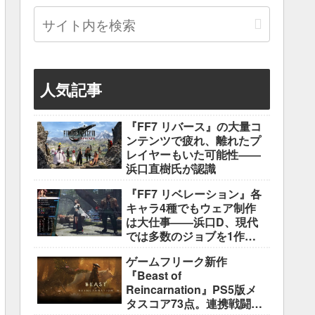
人気記事
『FF7 リバース』の大量コ
ンテンツで疲れ、離れたプ
レイヤーもいた可能性――
浜口直樹氏が認識
『FF7 リベレーション』各
キャラ4種でもウェア制作
は大仕事――浜口D、現代
では多数のジョブを1作に
盛り込むのは極めて困難と
ゲームフリーク新作
説明
『Beast of
Reincarnation』PS5版メ
タスコア73点。連携戦闘は