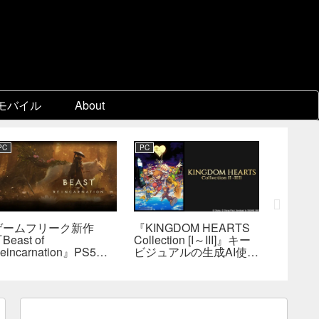
モバイル
About
PC
PC
PC
ゲームフリーク新作
『KINGDOM HEARTS
『FF7
Beast of
Collection [I～III]』キー
ン』各
eincarnation』PS5版
ビジュアルの生成AI使用
ェア制
メタスコア73点。連携
疑惑、スクエニが否定
口D、
戦闘は好評も、後半
――不自然な描写は「人
ョブを
の“ボス再戦続き”には不
為的ミス」
は極め
満