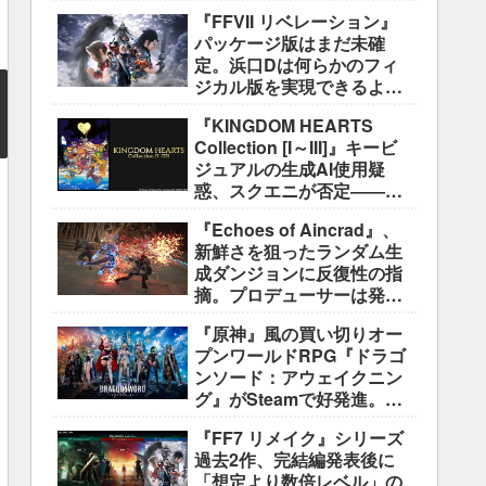
好評も、後半の“ボス再戦続
『FFVII リベレーション』
き”には不満
パッケージ版はまだ未確
定。浜口Dは何らかのフィ
ジカル版を実現できるよう
調整中
『KINGDOM HEARTS
Collection [I～III]』キービ
ジュアルの生成AI使用疑
惑、スクエニが否定――不
自然な描写は「人為的ミ
『Echoes of Aincrad』、
ス」
新鮮さを狙ったランダム生
成ダンジョンに反復性の指
摘。プロデューサーは発売
前に採用理由を説明
『原神』風の買い切りオー
プンワールドRPG『ドラゴ
ンソード：アウェイクニン
グ』がSteamで好発進。価
格3,480円、レビュー5,000
『FF7 リメイク』シリーズ
件超で約90％好評
過去2作、完結編発表後に
「想定より数倍レベル」の