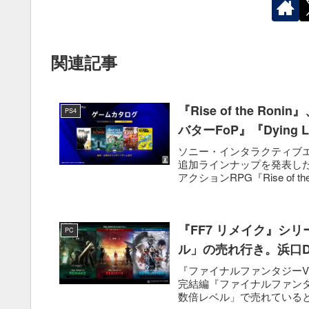
関連記事
『Rise of the R
PS4
バターFoP』『Dying
ソニー・インタラクティブエンタテ
追加ラインナップを発表した。
アクションRPG『Rise of the 
『FF7 リメイク』シ
PC
ル」の売れ行き。浜口
『ファイナルファンタジーVI
完結編『ファイナルファンタ
数倍レベル」で売れていると