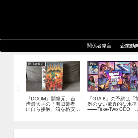
関係者発言
企業動
関係者発言
PS5
2』
『DOOM』開発元、台
『GTA 6』の予約は「
フィールド
湾最大手の「海賊業者」
例のない驚異的な水準
合わせた
に自ら接触、箱を格安で
――Take-Two CEO「
えが不要
大量販売していた。「自
売にどうつながるか分
持ブレイ
分たちにとっては流通だ
らない」
った」