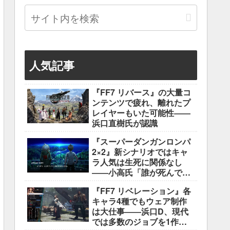
人気記事
『FF7 リバース』の大量コ
ンテンツで疲れ、離れたプ
レイヤーもいた可能性――
浜口直樹氏が認識
『スーパーダンガンロンパ
2×2』新シナリオではキャ
ラ人気は生死に関係なし
――小高氏「誰が死んでも
ヘイトメールは送らない
『FF7 リベレーション』各
で」
キャラ4種でもウェア制作
は大仕事――浜口D、現代
では多数のジョブを1作に