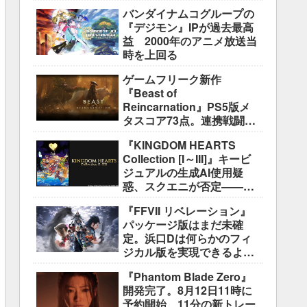
盛り込むのは極めて困難と
バンダイナムコグループの
説明
『デジモン』IPが過去最高
益 2000年のアニメ放送当
時を上回る
ゲームフリーク新作
『Beast of
Reincarnation』PS5版メ
タスコア73点。連携戦闘は
好評も、後半の“ボス再戦続
『KINGDOM HEARTS
き”には不満
Collection [I～III]』キービ
ジュアルの生成AI使用疑
惑、スクエニが否定――不
自然な描写は「人為的ミ
『FFVII リベレーション』
ス」
パッケージ版はまだ未確
定。浜口Dは何らかのフィ
ジカル版を実現できるよう
調整中
『Phantom Blade Zero』
開発完了。8月12日11時に
予約開始、11分の新トレー