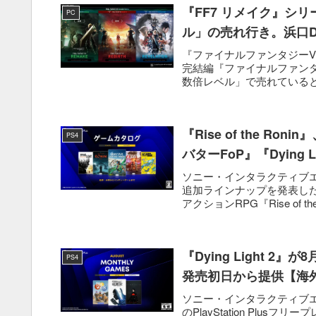
『FF7 リメイク』シ
PC
ル」の売れ行き。浜口
『ファイナルファンタジーVI
完結編『ファイナルファンタ
数倍レベル」で売れていると
『Rise of the R
PS4
バターFoP』『Dying
ソニー・インタラクティブエンタテ
追加ラインナップを発表した。
アクションRPG『Rise of the 
『Dying Light 2』
PS4
発売初日から提供【海
ソニー・インタラクティブエンタテ
のPlayStation Plusフリープレイ