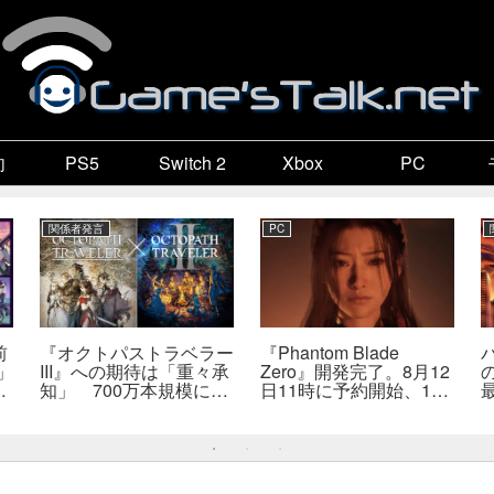
向
PS5
Switch 2
Xbox
PC
関係者発言
PC
前
『オクトパストラベラー
『Phantom Blade
」
III』への期待は「重々承
Zero』開発完了。8月12
販
知」 700万本規模に成
日11時に予約開始、11
か
長、「やるとしたらとこ
分の新トレーラーも公開
とんやりたい」と浅野智
へ
也氏