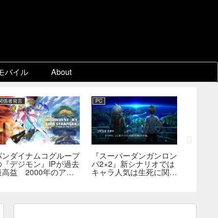
モバイル
About
関係者発言
PC
Switch 2
バンダイナムコグループ
『スーパーダンガンロン
『ディア
の『デジモン』IPが過去
パ2×2』新シナリオでは
Switc
最高益 2000年のアニ
キャラ人気は生死に関係
たは18
メ放送当時を上回る
なし――小高氏「誰が死
――bill
んでもヘイトメールは送
格・販
らないで」