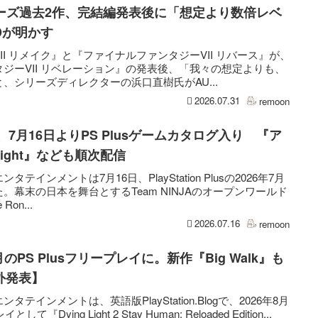
リーズ過去2作、完結編発表後に「想定より数倍レベ
Dが明かす
I リメイク』と『ファイナルファンタジーVII リバース』が、
ジーVII リベレーション』の発表後、「我々の想定よりも、
、シリーズディレクターの浜口直樹氏がAU...
2026.07.31
remoon
onin』、7月16日よりPS Plusゲームカタログ入り 『ア
 Light』なども順次配信
インメントは7月16日、PlayStation Plusの2026年7月
幕末の日本を舞台とするTeam NINJAのオープンワールド
Ron...
2026.07.16
remoon
が8月のPS Plusフリープレイに。新作『Big Walk』も
外発表】
インメントは、英語版PlayStation.Blogで、2026年8月
として『Dying Light 2 Stay Human: Reloaded Edition...