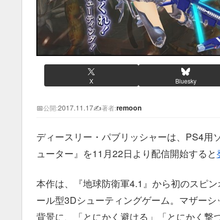
X
Bluesky
📅
2017.11.17
✍️
remoon
公開:
著者:
ディースリー・パブリッシャーは、PS4用ソ
ューター』を11月22日より配信開始すると
本作は、『地球防衛軍4.1』から初のスピ
ール型3Dシューティングゲーム。マザーシ
背景に、「とにかく避ける」「とにかく撃