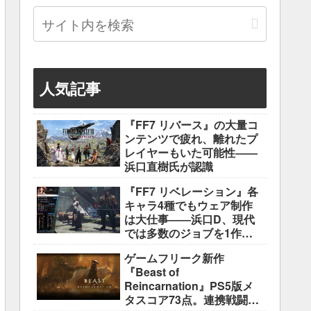
人気記事
『FF7 リバース』の大量コ
ンテンツで疲れ、離れたプ
レイヤーもいた可能性――
浜口直樹氏が認識
『FF7 リベレーション』各
キャラ4種でもウェア制作
は大仕事――浜口D、現代
では多数のジョブを1作に
盛り込むのは極めて困難と
ゲームフリーク新作
説明
『Beast of
Reincarnation』PS5版メ
タスコア73点。連携戦闘は