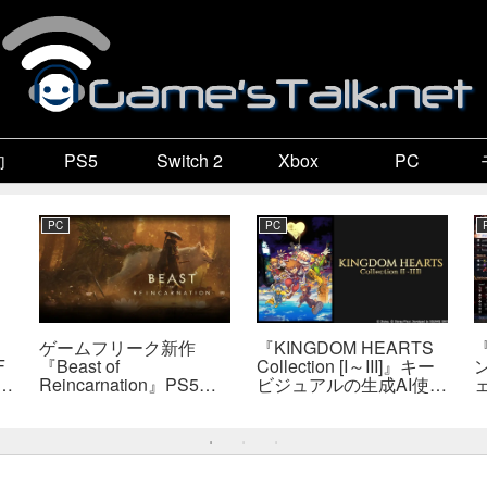
向
PS5
Switch 2
Xbox
PC
PC
PC
ゲームフリーク新作
『KINGDOM HEARTS
F
『Beast of
Collection [I～III]』キー
で
Reincarnation』PS5版
ビジュアルの生成AI使用
メタスコア73点。連携
疑惑、スクエニが否定
戦闘は好評も、後半
――不自然な描写は「人
の“ボス再戦続き”には不
為的ミス」
満