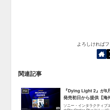
よろしければフ
関連記事
『Dying Light 2』
PS4
発売初日から提供【海
ソニー・インタラクティブエンタテ
のPlayStation Plusフリープレイ