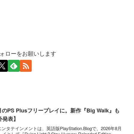
ォローをお願いします
が8月のPS Plusフリープレイに。新作『Big Walk』も
外発表】
インメントは、英語版PlayStation.Blogで、2026年8月
として『Dying Light 2 Stay Human: Reloaded Edition...