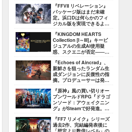
好評も、後半の“ボス再戦続
『FFVII リベレーション』
き”には不満
パッケージ版はまだ未確
定。浜口Dは何らかのフィ
ジカル版を実現できるよう
調整中
『KINGDOM HEARTS
Collection [I～III]』キービ
ジュアルの生成AI使用疑
惑、スクエニが否定――不
自然な描写は「人為的ミ
『Echoes of Aincrad』、
ス」
新鮮さを狙ったランダム生
成ダンジョンに反復性の指
摘。プロデューサーは発売
前に採用理由を説明
『原神』風の買い切りオー
プンワールドRPG『ドラゴ
ンソード：アウェイクニン
グ』がSteamで好発進。価
格3,480円、レビュー5,000
『FF7 リメイク』シリーズ
件超で約90％好評
過去2作、完結編発表後に
「想定より数倍レベル」の