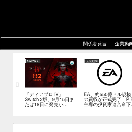
関係者発言
企業動
Switch 2
企業動向
協力プレイ
『ディアブロ IV』
EA、約550億ドル規模
8年前の
Switch 2版、9月15日ま
の買収が正式完了 PI
然人気に
たは18日に発売か
主導の投資家連合傘下
――billbil-kun氏が価
非公開企業に
格・販売形態も独自入手