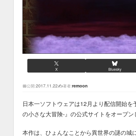
X
Bluesky
📅
2017.11.22
✍️
remoon
公開:
著者:
日本一ソフトウェアは12月より配信開始を予
の小さな大冒険-』の公式サイトをオープン
本作は、ひょんなことから異世界の謎の城