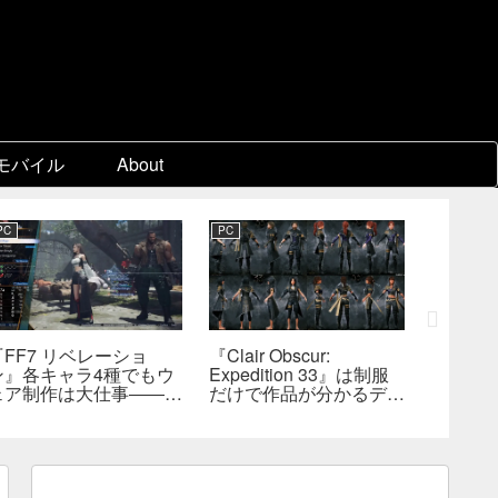
モバイル
About
PC
PC
PC
『FF7 リベレーショ
『Clair Obscur:
『FF7
ン』各キャラ4種でもウ
Expedition 33』は制服
量コン
ェア制作は大仕事――浜
だけで作品が分かるデザ
れたプ
口D、現代では多数のジ
インを目指した――『進
能性―
ョブを1作に盛り込むの
撃の巨人』の制服と
識
は極めて困難と説明
『BLEACH』のキャラ
造形が影響