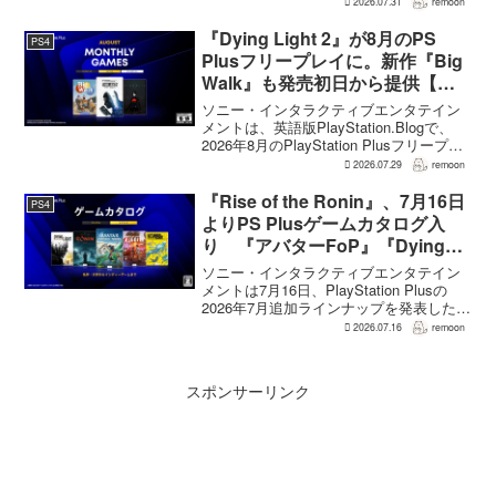
2026.07.31
remoon
の想定よりも、数倍レベル」で売れてい
ると、シリーズディレクターの浜口直樹
『Dying Light 2』が8月のPS
PS4
氏がAU...
Plusフリープレイに。新作『Big
Walk』も発売初日から提供【海
外発表】
ソニー・インタラクティブエンタテイン
メントは、英語版PlayStation.Blogで、
2026年8月のPlayStation Plusフリープレ
イとして『Dying Light 2 Stay Human:
2026.07.29
remoon
Reloaded Edition...
『Rise of the Ronin』、7月16日
PS4
よりPS Plusゲームカタログ入
り 『アバターFoP』『Dying
Light』なども順次配信
ソニー・インタラクティブエンタテイン
メントは7月16日、PlayStation Plusの
2026年7月追加ラインナップを発表した。
幕末の日本を舞台とするTeam NINJAのオ
2026.07.16
remoon
ープンワールドアクションRPG『Rise of
the Ron...
スポンサーリンク