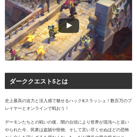
ダーククエスト5とは
史上最高の迫力と没入感で魅せるハック&スラッシュ！数百万のプ
レイヤーとオンラインで戦おう！
デーモンたちとの戦いの後、闇の台頭により世界が混沌へと追い
やられた今、民衆は盗賊や怪物、そして言い尽くせぬほどの恐怖
から自らを守らざるを得なくなった。だが傭兵や賞金稼ぎにとっ