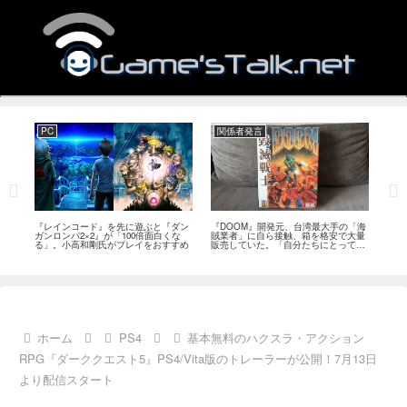
PC
関係者発言
PS
狙っ
『レインコード』を先に遊ぶと『ダン
『DOOM』開発元、台湾最大手の「海
『G
性の
ガンロンパ2×2』が「100倍面白くな
賊業者」に自ら接触、箱を格安で大量
的な
採用
る」。小高和剛氏がプレイをおすすめ
販売していた。「自分たちにとっては
にど
流通だった」
ホーム
PS4
基本無料のハクスラ・アクション
RPG『ダーククエスト5』PS4/Vita版のトレーラーが公開！7月13日
より配信スタート