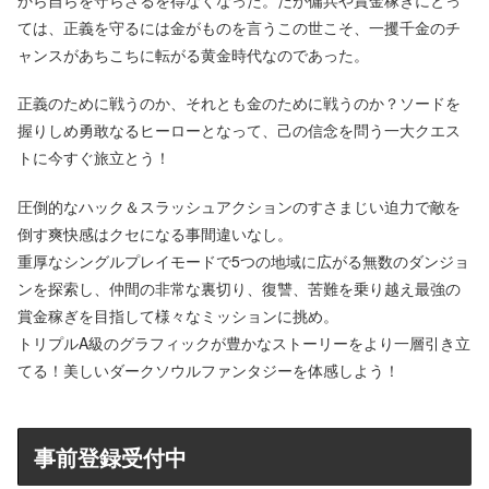
ては、正義を守るには金がものを言うこの世こそ、一攫千金のチ
ャンスがあちこちに転がる黄金時代なのであった。
正義のために戦うのか、それとも金のために戦うのか？ソードを
握りしめ勇敢なるヒーローとなって、己の信念を問う一大クエス
トに今すぐ旅立とう！
圧倒的なハック＆スラッシュアクションのすさまじい迫力で敵を
倒す爽快感はクセになる事間違いなし。
重厚なシングルプレイモードで5つの地域に広がる無数のダンジョ
ンを探索し、仲間の非常な裏切り、復讐、苦難を乗り越え最強の
賞金稼ぎを目指して様々なミッションに挑め。
トリプルA級のグラフィックが豊かなストーリーをより一層引き立
てる！美しいダークソウルファンタジーを体感しよう！
事前登録受付中