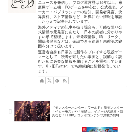
ニュースを発信し、ブログ運営歴は15年以上。家
庭用ゲーム機・PCゲームを中心に、公式発表、メ
ーカー・パブリッシャーの告知、開発者発言、決
算資料、ストア情報など、出典に近い情報を確認
したうえで記事化しています。
海外メディアの記事を扱う場合も、可能な限り公
式情報や元発言にあたり、日本の読者に分かりや
すい形で整理します。未発表情報、噂、リーク、
関係者発言などは、確認できる範囲と未確認の範
囲を分けて扱います。
運営者自身も日常的に新作をプレイする現役ゲー
マーとして、読者が知りたい事実と、誤解なく読
むために必要な情報を届けることを重視していま
す。X（旧Twitter）でも継続的に情報発信してい
ます。
『モンスターハンター：ワールド』新モンスター
「ベヒーモス」や「竜騎士」イメージの武器・防
具など『FFXIV』コラボコンテンツ満載の無料ア
ップデート第4弾は8月2日配信開始！紹介映像も
公開に