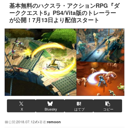
基本無料のハクスラ・アクションRPG『ダ
ーククエスト5』PS4/Vita版のトレーラー
が公開！7月13日より配信スタート
X
Bluesky
はてブ
コピー
📅
2018.07.12
✍️
remoon
公開:
著者: