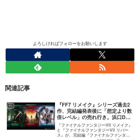
よろしければフォローをお願いします
関連記事
『FF7 リメイク』シリーズ過去2
PC
作、完結編発表後に「想定より数
倍レベル」の売れ行き。浜口Dが
明かす
『ファイナルファンタジーVII リメイク』
と『ファイナルファンタジーVII リバー
ス』が、完結編『ファイナルファンタジ
ーVII リベレーション』の発表後、「我々