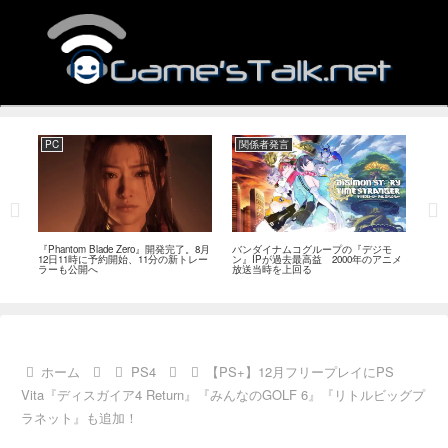
PC
関係者発言
PC
MI
『Phantom Blade Zero』開発完了。8月
バンダイナムコグループの『デジモ
『ス
。双
12日11時に予約開始、11分の新トレー
ン』IPが過去最高益 2000年のアニメ
ナリ
ラーも公開へ
放送当時を上回る
し―
ール
ホーム
PS4
【PS+】12月フリープレイにPS
Vita『ディスガイア4 Return』『みんなのGOLF 6』『リトルビッグプ
ラネット』も追加！