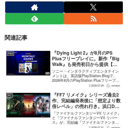
関連記事
『Dying Light 2』が8月のPS
PS4
Plusフリープレイに。新作『Big
Walk』も発売初日から提供【海
外発表】
ソニー・インタラクティブエンタテイン
メントは、英語版PlayStation.Blogで、
2026年8月のPlayStation Plusフリープレ
イとして『Dying Light 2 Stay Human:
2026.07.29
remoon
Reloaded Edition...
『FF7 リメイク』シリーズ過去2
PC
作、完結編発表後に「想定より数
倍レベル」の売れ行き。浜口Dが
明かす
『ファイナルファンタジーVII リメイク』
と『ファイナルファンタジーVII リバー
ス』が、完結編『ファイナルファンタジ
ーVII リベレーション』の発表後、「我々
2026.07.31
remoon