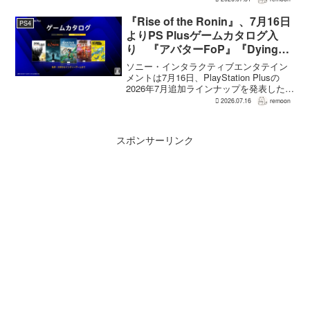
の想定よりも、数倍レベル」で売れてい
ると、シリーズディレクターの浜口直樹
『Rise of the Ronin』、7月16日
PS4
氏がAU...
よりPS Plusゲームカタログ入
り 『アバターFoP』『Dying
Light』なども順次配信
ソニー・インタラクティブエンタテイン
メントは7月16日、PlayStation Plusの
2026年7月追加ラインナップを発表した。
幕末の日本を舞台とするTeam NINJAのオ
2026.07.16
remoon
ープンワールドアクションRPG『Rise of
the Ron...
スポンサーリンク