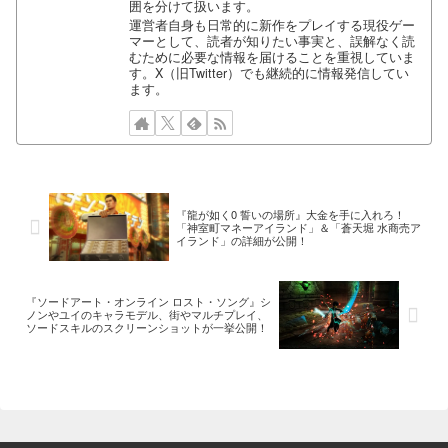
囲を分けて扱います。
運営者自身も日常的に新作をプレイする現役ゲー
マーとして、読者が知りたい事実と、誤解なく読
むために必要な情報を届けることを重視していま
す。X（旧Twitter）でも継続的に情報発信してい
ます。
『龍が如く0 誓いの場所』大金を手に入れろ！
「神室町マネーアイランド」＆「蒼天堀 水商売ア
イランド」の詳細が公開！
『ソードアート・オンライン ロスト・ソング』シ
ノンやユイのキャラモデル、街やマルチプレイ、
ソードスキルのスクリーンショットが一挙公開！