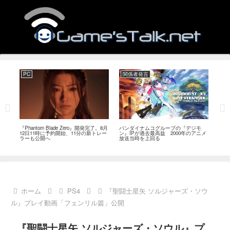
PC
関係者発言
PC
MI
『Phantom Blade Zero』開発完了。8月
バンダイナムコグループの『デジモ
『ス
。双
12日11時に予約開始、11分の新トレー
ン』IPが過去最高益 2000年のアニメ
ナリ
ラーも公開へ
放送当時を上回る
し―
ール
ホーム
PS4
『聖闘士星矢 ソルジャーズ・ソウ
ル』プレイ動画「フェンリル篇」公開
『聖闘士星矢 ソルジャーズ・ソウル』プ