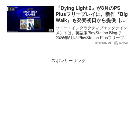
の想定よりも、数倍レベル」で売れてい
ると、シリーズディレクターの浜口直樹
『Dying Light 2』が8月のPS
PS4
氏がAU...
Plusフリープレイに。新作『Big
Walk』も発売初日から提供【海
外発表】
ソニー・インタラクティブエンタテイン
メントは、英語版PlayStation.Blogで、
2026年8月のPlayStation Plusフリープレ
イとして『Dying Light 2 Stay Human:
2026.07.29
remoon
Reloaded Edition...
スポンサーリンク