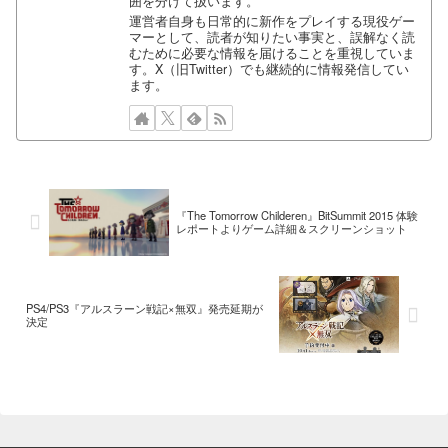
囲を分けて扱います。
運営者自身も日常的に新作をプレイする現役ゲー
マーとして、読者が知りたい事実と、誤解なく読
むために必要な情報を届けることを重視していま
す。X（旧Twitter）でも継続的に情報発信してい
ます。
『The Tomorrow Childeren』BitSummit 2015 体験
レポートよりゲーム詳細＆スクリーンショット
PS4/PS3『アルスラーン戦記×無双』発売延期が
決定