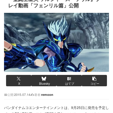
レイ動画「フェンリル篇」公開
X
Bluesky
はてブ
コピー
📅
2015.07.14
✍️
remoon
公開:
著者:
バンダイナムコエンターテインメントは、9月25日に発売を予定し