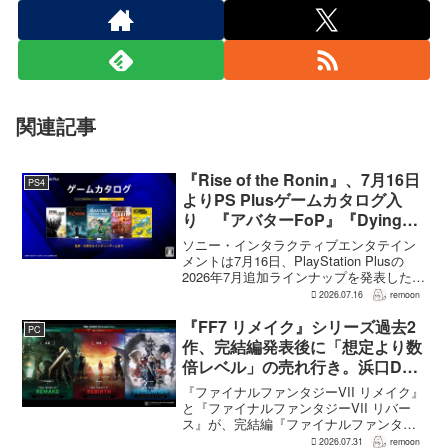
関連記事
『Rise of the Ronin』、7月16日
PS4
よりPS Plusゲームカタログ入
り 『アバターFoP』『Dying
Light』なども順次配信
ソニー・インタラクティブエンタテイン
メントは7月16日、PlayStation Plusの
2026年7月追加ラインナップを発表した。
幕末の日本を舞台とするTeam NINJAのオ
2026.07.16
remoon
ープンワールドアクションRPG『Rise of
the Ron...
『FF7 リメイク』シリーズ過去2
PC
作、完結編発表後に「想定より数
倍レベル」の売れ行き。浜口Dが
明かす
『ファイナルファンタジーVII リメイク』
と『ファイナルファンタジーVII リバー
ス』が、完結編『ファイナルファンタジ
ーVII リベレーション』の発表後、「我々
2026.07.31
remoon