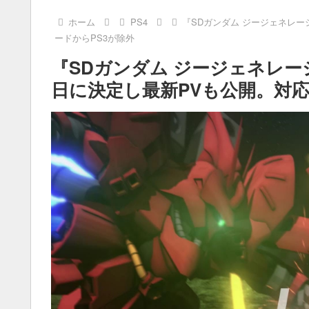
ホーム
PS4
『SDガンダム ジージェネレー
ードからPS3が除外
『SDガンダム ジージェネレー
日に決定し最新PVも公開。対応