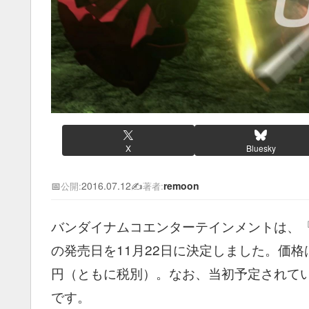
X
Bluesky
📅
2016.07.12
✍️
remoon
公開:
著者:
バンダイナムコエンターテインメントは、『
の発売日を11月22日に決定しました。価格はPS4
円（ともに税別）。なお、当初予定されてい
です。