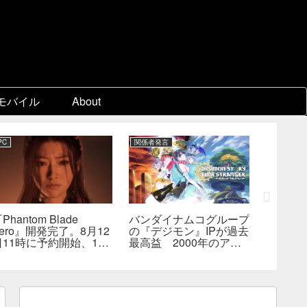
モバイル
About
PC
関係者発言
PC
Phantom Blade
バンダイナムコグループ
『スー
ero』開発完了。8月12
の『デジモン』IPが過去
パ2×2
日11時に予約開始、11
最高益 2000年のアニ
キャラ
分の新トレーラーも公開
メ放送当時を上回る
なし―
へ
んでも
らない