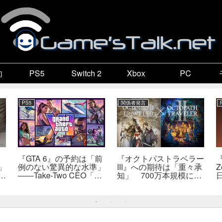
向
PS5
Switch 2
Xbox
PC
PS5
関係者発言
『GTA 6』の予約は「前
『オクトパストラベラー
『
」
例のない驚異的な水準」
III』への期待は「重々承
Z
で
――Take-Two CEO「販
知」 700万本規模に成
自
売にどうつながるか分か
長、「やるとしたらとこ
だ
らない」
とんやりたい」と浅野智
也氏