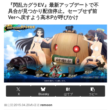
『閃乱カグラEV』最新アップデートで不
具合が見つかり配信停止。セーブせず前
Verへ戻すよう高木Pが呼びかけ
X
Bluesky
はてブ
コピー
📅
2015.04.20
✍️
remoon
公開:
著者: