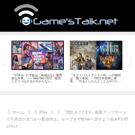
PS5
関係者発言
PC
ール
『GTA 6』の予約は「前例のない驚異
『オクトパストラベラーIII』への期待
『Ph
イク
的な水準」――Take-Two CEO「販売
は「重々承知」 700万本規模に成
12
80
にどうつながるか分からない」
長、「やるとしたらとことんやりた
ラー
評
い」と浅野智也氏
ホーム
PS4
『閃乱カグラEV』最新アップデート
で不具合が見つかり配信停止。セーブせず前Verへ戻すよう高木Pが呼
びかけ