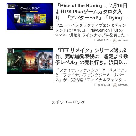
『Rise of the Ronin』、7月16日
PS4
よりPS Plusゲームカタログ入
り 『アバターFoP』『Dying
Light』なども順次配信
ソニー・インタラクティブエンタテイン
メントは7月16日、PlayStation Plusの
2026年7月追加ラインナップを発表した。
幕末の日本を舞台とするTeam NINJAのオ
2026.07.16
remoon
ープンワールドアクションRPG『Rise of
the Ron...
『FF7 リメイク』シリーズ過去2
PC
作、完結編発表後に「想定より数
倍レベル」の売れ行き。浜口Dが
明かす
『ファイナルファンタジーVII リメイク』
と『ファイナルファンタジーVII リバー
ス』が、完結編『ファイナルファンタジ
ーVII リベレーション』の発表後、「我々
2026.07.31
remoon
の想定よりも、数倍レベル」で売れてい
ると、シリーズディレクターの浜口直樹
氏がAU...
スポンサーリンク