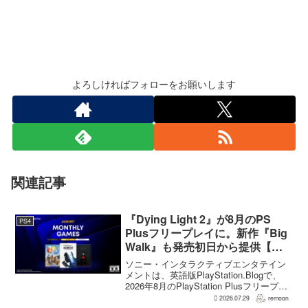
よろしければフォローをお願いします
関連記事
『Dying Light 2』が8月のPS
PS4
Plusフリープレイに。新作『Big
Walk』も発売初日から提供【海
外発表】
ソニー・インタラクティブエンタテイン
メントは、英語版PlayStation.Blogで、
2026年8月のPlayStation Plusフリープレ
イとして『Dying Light 2 Stay Human:
2026.07.29
remoon
Reloaded Edition...