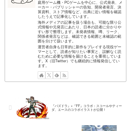
庭用ゲーム機・PCゲームを中心に、公式発表、メ
ーカー・パブリッシャーの告知、開発者発言、決
算資料、ストア情報など、出典に近い情報を確認
したうえで記事化しています。
海外メディアの記事を扱う場合も、可能な限り公
式情報や元発言にあたり、日本の読者に分かりや
すい形で整理します。未発表情報、噂、リーク、
関係者発言などは、確認できる範囲と未確認の範
囲を分けて扱います。
運営者自身も日常的に新作をプレイする現役ゲー
マーとして、読者が知りたい事実と、誤解なく読
むために必要な情報を届けることを重視していま
す。X（旧Twitter）でも継続的に情報発信してい
ます。
『パズドラ』×『FF』コラボ：スコールやティー
ダ、エースのコラボイラストが公開！