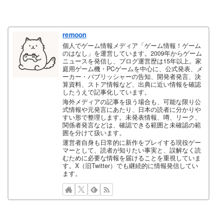
remoon
個人でゲーム情報メディア「ゲーム情報！ゲーム
のはなし」を運営しています。2009年からゲーム
ニュースを発信し、ブログ運営歴は15年以上。家
庭用ゲーム機・PCゲームを中心に、公式発表、メ
ーカー・パブリッシャーの告知、開発者発言、決
算資料、ストア情報など、出典に近い情報を確認
したうえで記事化しています。
海外メディアの記事を扱う場合も、可能な限り公
式情報や元発言にあたり、日本の読者に分かりや
すい形で整理します。未発表情報、噂、リーク、
関係者発言などは、確認できる範囲と未確認の範
囲を分けて扱います。
運営者自身も日常的に新作をプレイする現役ゲー
マーとして、読者が知りたい事実と、誤解なく読
むために必要な情報を届けることを重視していま
す。X（旧Twitter）でも継続的に情報発信してい
ます。