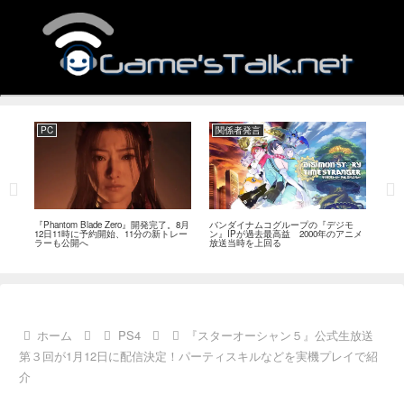
PC
関係者発言
PC
MI
『Phantom Blade Zero』開発完了。8月
バンダイナムコグループの『デジモ
『ス
。双
12日11時に予約開始、11分の新トレー
ン』IPが過去最高益 2000年のアニメ
ナリ
ラーも公開へ
放送当時を上回る
し―
ール
ホーム
PS4
『スターオーシャン５』公式生放送
第３回が1月12日に配信決定！パーティスキルなどを実機プレイで紹
介