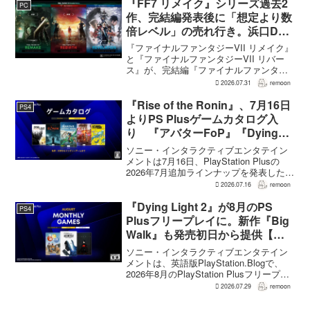
『FF7 リメイク』シリーズ過去2
PC
作、完結編発表後に「想定より数
倍レベル」の売れ行き。浜口Dが
明かす
『ファイナルファンタジーVII リメイク』
と『ファイナルファンタジーVII リバー
ス』が、完結編『ファイナルファンタジ
ーVII リベレーション』の発表後、「我々
2026.07.31
remoon
の想定よりも、数倍レベル」で売れてい
ると、シリーズディレクターの浜口直樹
『Rise of the Ronin』、7月16日
PS4
氏がAU...
よりPS Plusゲームカタログ入
り 『アバターFoP』『Dying
Light』なども順次配信
ソニー・インタラクティブエンタテイン
メントは7月16日、PlayStation Plusの
2026年7月追加ラインナップを発表した。
幕末の日本を舞台とするTeam NINJAのオ
2026.07.16
remoon
ープンワールドアクションRPG『Rise of
the Ron...
『Dying Light 2』が8月のPS
PS4
Plusフリープレイに。新作『Big
Walk』も発売初日から提供【海
外発表】
ソニー・インタラクティブエンタテイン
メントは、英語版PlayStation.Blogで、
2026年8月のPlayStation Plusフリープレ
イとして『Dying Light 2 Stay Human:
2026.07.29
remoon
Reloaded Edition...