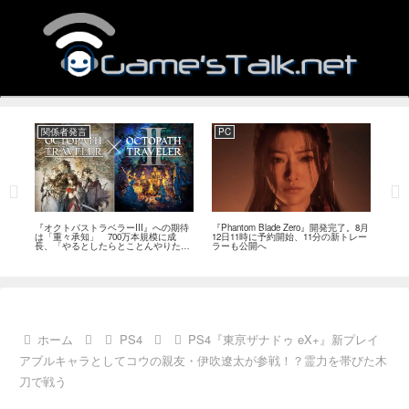
関係者発言
PC
関
ージ
『オクトパストラベラーIII』への期待
『Phantom Blade Zero』開発完了。8月
バン
のフ
は「重々承知」 700万本規模に成
12日11時に予約開始、11分の新トレー
ン』
中
長、「やるとしたらとことんやりた
ラーも公開へ
放送
い」と浅野智也氏
ホーム
PS4
PS4『東亰ザナドゥ eX+』新プレイ
アブルキャラとしてコウの親友・伊吹遼太が参戦！？霊力を帯びた木
刀で戦う