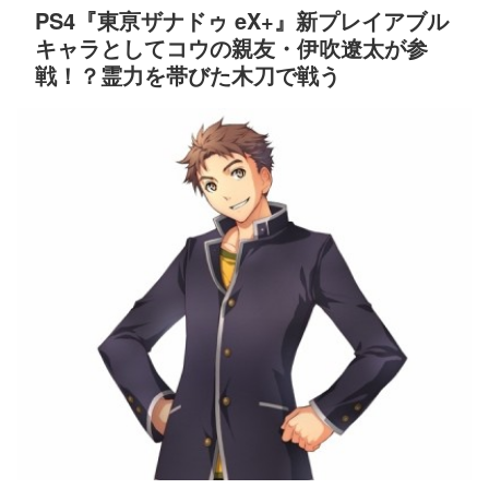
PS4『東亰ザナドゥ eX+』新プレイアブル
キャラとしてコウの親友・伊吹遼太が参
戦！？霊力を帯びた木刀で戦う