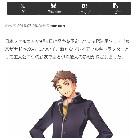
X
Bluesky
はてブ
コピー
📅
2016.07.26
✍️
remoon
公開:
著者:
日本ファルコムが9月8日に発売を予定しているPS4用ソフト『東
亰ザナドゥeX+』について、新たなプレイアブルキャラクターと
して主人公コウの親友である伊吹遼太の参戦が決定しました。