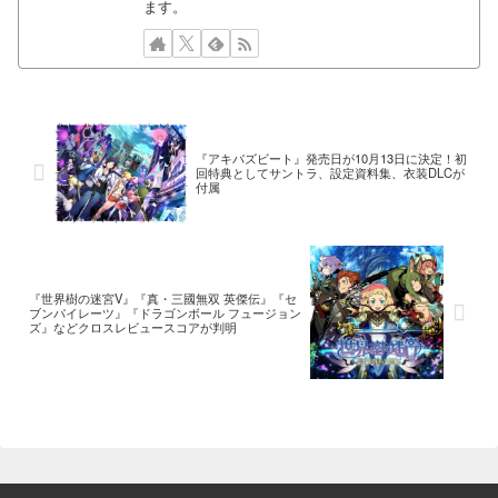
ます。
『アキバズビート』発売日が10月13日に決定！初
回特典としてサントラ、設定資料集、衣装DLCが
付属
『世界樹の迷宮V』『真・三國無双 英傑伝』『セ
ブンパイレーツ』『ドラゴンボール フュージョン
ズ』などクロスレビュースコアが判明