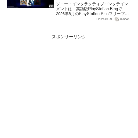
外発表】
ソニー・インタラクティブエンタテイン
メントは、英語版PlayStation.Blogで、
2026年8月のPlayStation Plusフリープレ
イとして『Dying Light 2 Stay Human:
2026.07.29
remoon
Reloaded Edition...
スポンサーリンク