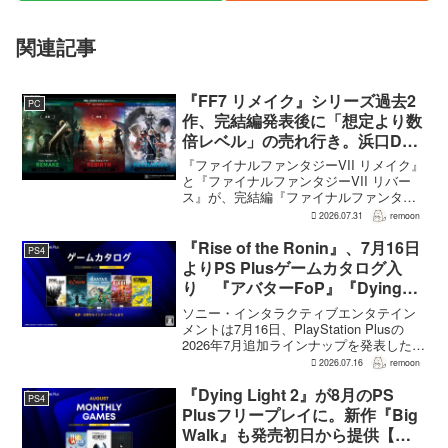
関連記事
『FF7 リメイク』シリーズ過去2
PC
作、完結編発表後に「想定より数
倍レベル」の売れ行き。浜口Dが
明かす
『ファイナルファンタジーVII リメイク』
と『ファイナルファンタジーVII リバー
ス』が、完結編『ファイナルファンタジ
ーVII リベレーション』の発表後、「我々
2026.07.31
remoon
の想定よりも、数倍レベル」で売れてい
ると、シリーズディレクターの浜口直樹
『Rise of the Ronin』、7月16日
PS4
氏がAU...
よりPS Plusゲームカタログ入
り 『アバターFoP』『Dying
Light』なども順次配信
ソニー・インタラクティブエンタテイン
メントは7月16日、PlayStation Plusの
2026年7月追加ラインナップを発表した。
幕末の日本を舞台とするTeam NINJAのオ
2026.07.16
remoon
ープンワールドアクションRPG『Rise of
the Ron...
『Dying Light 2』が8月のPS
PS4
Plusフリープレイに。新作『Big
Walk』も発売初日から提供【海