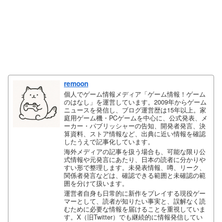
remoon
個人でゲーム情報メディア「ゲーム情報！ゲーム
のはなし」を運営しています。2009年からゲーム
ニュースを発信し、ブログ運営歴は15年以上。家
庭用ゲーム機・PCゲームを中心に、公式発表、メ
ーカー・パブリッシャーの告知、開発者発言、決
算資料、ストア情報など、出典に近い情報を確認
したうえで記事化しています。
海外メディアの記事を扱う場合も、可能な限り公
式情報や元発言にあたり、日本の読者に分かりや
すい形で整理します。未発表情報、噂、リーク、
関係者発言などは、確認できる範囲と未確認の範
囲を分けて扱います。
運営者自身も日常的に新作をプレイする現役ゲー
マーとして、読者が知りたい事実と、誤解なく読
むために必要な情報を届けることを重視していま
す。X（旧Twitter）でも継続的に情報発信してい