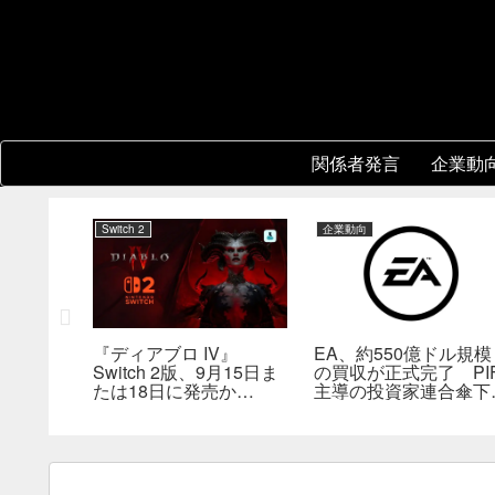
関係者発言
企業動
Switch 2
企業動向
協力プレイ
『ディアブロ IV』
EA、約550億ドル規模
8年前の
Switch 2版、9月15日ま
の買収が正式完了 PI
然人気に
たは18日に発売か
主導の投資家連合傘下
――billbil-kun氏が価
非公開企業に
格・販売形態も独自入手