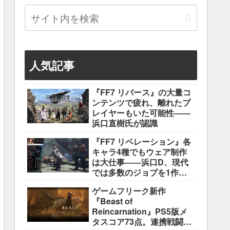
人気記事
『FF7 リバース』の大量コ
ンテンツで疲れ、離れたプ
レイヤーもいた可能性――
浜口直樹氏が認識
『FF7 リベレーション』各
キャラ4種でもウェア制作
は大仕事――浜口D、現代
では多数のジョブを1作に
盛り込むのは極めて困難と
ゲームフリーク新作
説明
『Beast of
Reincarnation』PS5版メ
タスコア73点。連携戦闘は