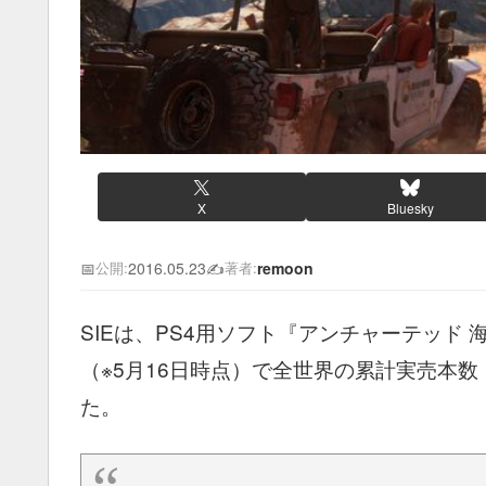
X
Bluesky
📅
2016.05.23
✍️
remoon
公開:
著者:
SIEは、PS4用ソフト『アンチャーテッド
（※5月16日時点）で全世界の累計実売本数
た。