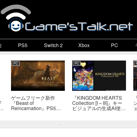
向
PS5
Switch 2
Xbox
PC
PC
PC
ゲームフリーク新作
『KINGDOM HEARTS
F
『Beast of
Collection [I～III]』キー
で
Reincarnation』PS5版
ビジュアルの生成AI使用
メタスコア73点。連携
疑惑、スクエニが否定
戦闘は好評も、後半
――不自然な描写は「人
の“ボス再戦続き”には不
為的ミス」
満