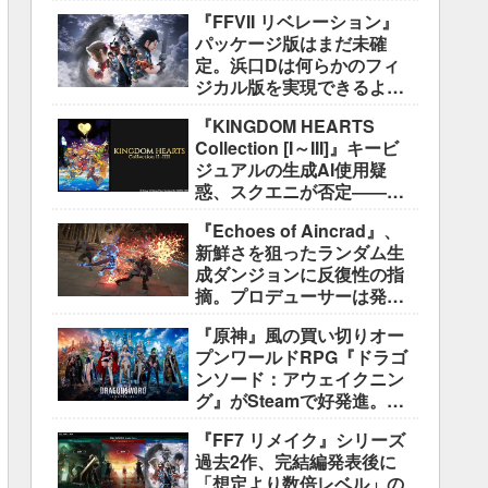
好評も、後半の“ボス再戦続
『FFVII リベレーション』
き”には不満
パッケージ版はまだ未確
定。浜口Dは何らかのフィ
ジカル版を実現できるよう
調整中
『KINGDOM HEARTS
Collection [I～III]』キービ
ジュアルの生成AI使用疑
惑、スクエニが否定――不
自然な描写は「人為的ミ
『Echoes of Aincrad』、
ス」
新鮮さを狙ったランダム生
成ダンジョンに反復性の指
摘。プロデューサーは発売
前に採用理由を説明
『原神』風の買い切りオー
プンワールドRPG『ドラゴ
ンソード：アウェイクニン
グ』がSteamで好発進。価
格3,480円、レビュー5,000
『FF7 リメイク』シリーズ
件超で約90％好評
過去2作、完結編発表後に
「想定より数倍レベル」の