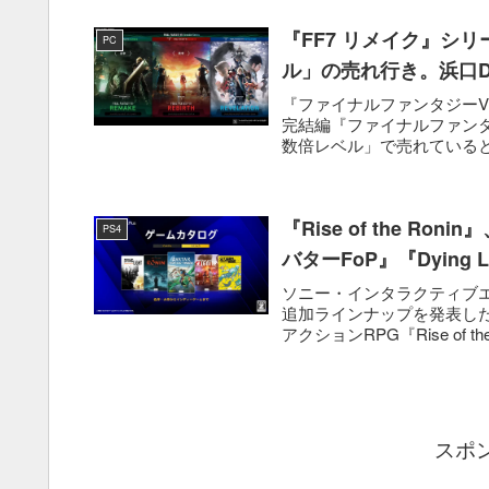
『FF7 リメイク』シ
PC
ル」の売れ行き。浜口
『ファイナルファンタジーVI
完結編『ファイナルファンタ
数倍レベル」で売れていると
『Rise of the R
PS4
バターFoP』『Dying
ソニー・インタラクティブエンタテ
追加ラインナップを発表した。
アクションRPG『Rise of the 
スポ