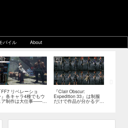
モバイル
About
PC
PC
PC
『FF7 リベレーショ
『Clair Obscur:
『FF7
ン』各キャラ4種でもウ
Expedition 33』は制服
量コン
ェア制作は大仕事――浜
だけで作品が分かるデザ
れたプ
口D、現代では多数のジ
インを目指した――『進
能性―
ョブを1作に盛り込むの
撃の巨人』の制服と
識
は極めて困難と説明
『BLEACH』のキャラ
造形が影響