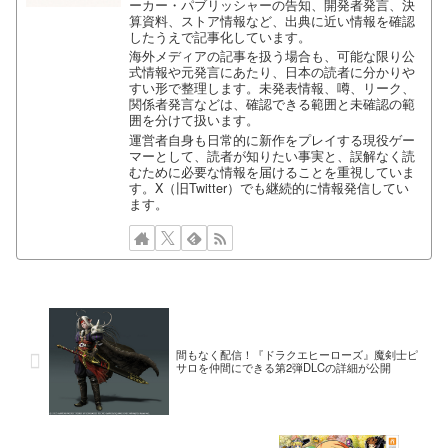
ーカー・パブリッシャーの告知、開発者発言、決
算資料、ストア情報など、出典に近い情報を確認
したうえで記事化しています。
海外メディアの記事を扱う場合も、可能な限り公
式情報や元発言にあたり、日本の読者に分かりや
すい形で整理します。未発表情報、噂、リーク、
関係者発言などは、確認できる範囲と未確認の範
囲を分けて扱います。
運営者自身も日常的に新作をプレイする現役ゲー
マーとして、読者が知りたい事実と、誤解なく読
むために必要な情報を届けることを重視していま
す。X（旧Twitter）でも継続的に情報発信してい
ます。
間もなく配信！『ドラクエヒーローズ』魔剣士ピ
サロを仲間にできる第2弾DLCの詳細が公開