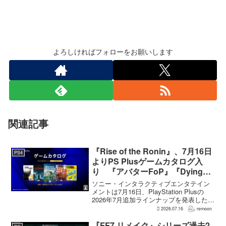
よろしければフォローをお願いします
関連記事
『Rise of the Ronin』、7月16日
PS4
よりPS Plusゲームカタログ入
り 『アバターFoP』『Dying
Light』なども順次配信
ソニー・インタラクティブエンタテイン
メントは7月16日、PlayStation Plusの
2026年7月追加ラインナップを発表した。
幕末の日本を舞台とするTeam NINJAのオ
2026.07.16
remoon
ープンワールドアクションRPG『Rise of
the Ron...
『FF7 リメイク』シリーズ過去2