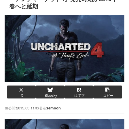
春へと延期
X
Bluesky
はてブ
コピー
📅
2015.03.11
✍️
remoon
公開:
著者: