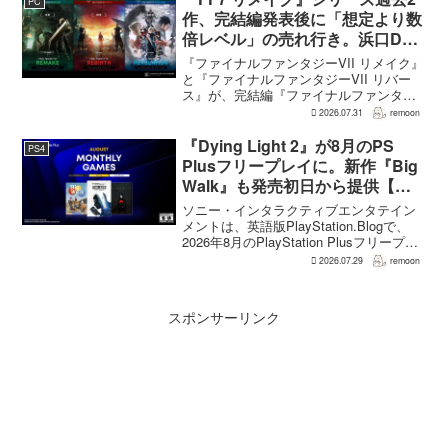
PC
作、完結編発表後に「想定より数
倍レベル」の売れ行き。浜口Dが
明かす
『ファイナルファンタジーVII リメイク』
と『ファイナルファンタジーVII リバー
ス』が、完結編『ファイナルファンタジ
ーVII リベレーション』の発表後、「我々
2026.07.31
remoon
の想定よりも、数倍レベル」で売れてい
ると、シリーズディレクターの浜口直樹
『Dying Light 2』が8月のPS
PS4
氏がAU...
Plusフリープレイに。新作『Big
Walk』も発売初日から提供【海
外発表】
ソニー・インタラクティブエンタテイン
メントは、英語版PlayStation.Blogで、
2026年8月のPlayStation Plusフリープレ
イとして『Dying Light 2 Stay Human:
2026.07.29
remoon
Reloaded Edition...
スポンサーリンク