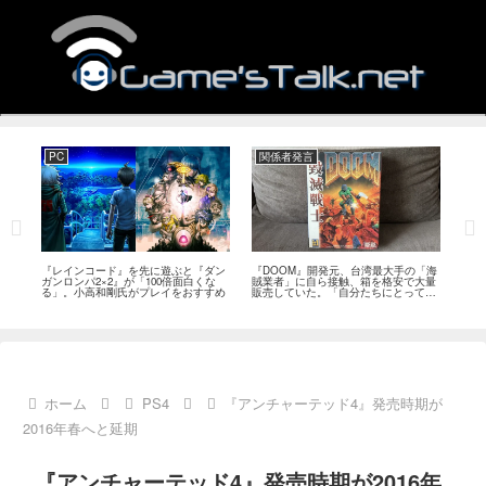
PC
関係者発言
PS
狙っ
『レインコード』を先に遊ぶと『ダン
『DOOM』開発元、台湾最大手の「海
『G
性の
ガンロンパ2×2』が「100倍面白くな
賊業者」に自ら接触、箱を格安で大量
的な
採用
る」。小高和剛氏がプレイをおすすめ
販売していた。「自分たちにとっては
にど
流通だった」
ホーム
PS4
『アンチャーテッド4』発売時期が
2016年春へと延期
『アンチャーテッド4』発売時期が2016年