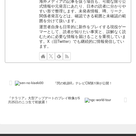
海外メディアの記事を扱う場合も、可能な限り公
式情報や元発言にあたり、日本の読者に分かりや
すい形で整理します。未発表情報、噂、リーク、
関係者発言などは、確認できる範囲と未確認の範
囲を分けて扱います。
運営者自身も日常的に新作をプレイする現役ゲー
マーとして、読者が知りたい事実と、誤解なく読
むために必要な情報を届けることを重視していま
す。X（旧Twitter）でも継続的に情報発信してい
ます。
『閃の軌跡II』テレビCM第1弾が公開！
『テラリア』大型アップデートのプレイ映像が5
月25日のニコ生で初披露！