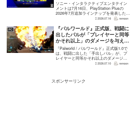
Light』なども順次配信
ソニー・インタラクティブエンタテイン
メントは7月16日、PlayStation Plusの
2026年7月追加ラインナップを発表した。
幕末の日本を舞台とするTeam NINJAのオ
2026.07.16
remoon
ープンワールドアクションRPG『Rise of
the Ron...
『パルワールド』正式版、戦闘に
PC
出したパルが「プレイヤーと同等
かそれ以上」のダメージを与えら
れるように
『Palworld / パルワールド』正式版1.0で
は、戦闘に出した「手出しパル」が、プ
レイヤーと同等かそれ以上のダメージを
敵に与えられるようになった。ほぼすべ
2026.07.10
remoon
てのアクティブスキルを対象に、威力や
挙動、クールダウン時間、使いやすさが
見直され...
スポンサーリンク