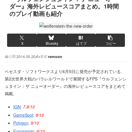
ダー』海外レビュースコアまとめ。1時間
のプレイ動画も紹介
X
Bluesky
はてブ
コピー
📅
2014.05.20
✍️
remoon
公開:
著者:
ベセスダ・ソフトワークスより6月5日に発売が予定されている、
第2次世界大戦のパラレルワールドで展開するFPS『ウルフェンシ
ュタイン：ザ ニューオーダー』の海外レビュースコアをまとめて
掲載。
IGN
:
7.8/10
GameSpot
:
8/10
Polygon
:
9/10
Eurogamer
:
6/10