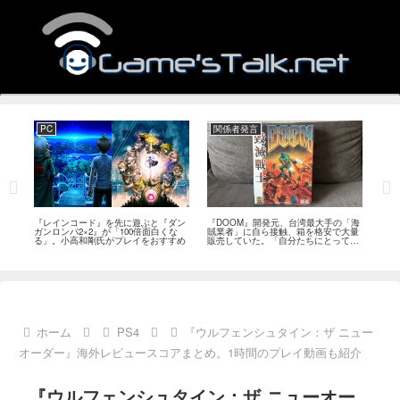
PC
関係者発言
PS
狙っ
『レインコード』を先に遊ぶと『ダン
『DOOM』開発元、台湾最大手の「海
『G
性の
ガンロンパ2×2』が「100倍面白くな
賊業者」に自ら接触、箱を格安で大量
的な
採用
る」。小高和剛氏がプレイをおすすめ
販売していた。「自分たちにとっては
にど
流通だった」
ホーム
PS4
『ウルフェンシュタイン：ザ ニュー
オーダー』海外レビュースコアまとめ。1時間のプレイ動画も紹介
『ウルフェンシュタイン：ザ ニューオー