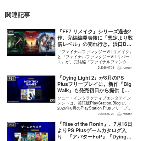
関連記事
『FF7 リメイク』シリーズ過去2
PC
作、完結編発表後に「想定より数
倍レベル」の売れ行き。浜口Dが
明かす
『ファイナルファンタジーVII リメイク』
と『ファイナルファンタジーVII リバー
ス』が、完結編『ファイナルファンタジ
ーVII リベレーション』の発表後、「我々
2026.07.31
remoon
の想定よりも、数倍レベル」で売れてい
ると、シリーズディレクターの浜口直樹
『Dying Light 2』が8月のPS
PS4
氏がAU...
Plusフリープレイに。新作『Big
Walk』も発売初日から提供【海
外発表】
ソニー・インタラクティブエンタテイン
メントは、英語版PlayStation.Blogで、
2026年8月のPlayStation Plusフリープレ
イとして『Dying Light 2 Stay Human:
2026.07.29
remoon
Reloaded Edition...
『Rise of the Ronin』、7月16日
PS4
よりPS Plusゲームカタログ入
り 『アバターFoP』『Dying