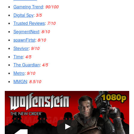
Gameing Trend
:
90/100
Digital Spy
:
3/5
Trusted Reviews
:
7/10
SegmentNext
:
8/10
spawnFirtst
:
8/10
Stevivor
:
9/10
Time
:
4/5
The Guardian
:
4/5
Metro
:
9/10
MMGN
:
8.5/10