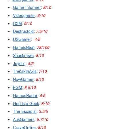
Game Informer
:
8/10
Videogamer
:
6/10
OXM
:
9/10
Destructoid
:
7.5/10
USGamer
:
4/5
GamesBeat
:
78/100
Shacknews
:
8/10
Joystiq
:
4/5
TheSixthAxis
:
7/10
NowGamer
:
8/10
EGM
:
8.5/10
GamesRadar
:
4/5
God is a Geek
:
8/10
The Escapist
:
3.5/5
AusGamers
:
8.7/10
CraveOnline
:
8/10