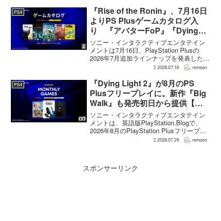
の想定よりも、数倍レベル」で売れてい
ると、シリーズディレクターの浜口直樹
『Rise of the Ronin』、7月16日
PS4
氏がAU...
よりPS Plusゲームカタログ入
り 『アバターFoP』『Dying
Light』なども順次配信
ソニー・インタラクティブエンタテイン
メントは7月16日、PlayStation Plusの
2026年7月追加ラインナップを発表した。
幕末の日本を舞台とするTeam NINJAのオ
2026.07.16
remoon
ープンワールドアクションRPG『Rise of
the Ron...
『Dying Light 2』が8月のPS
PS4
Plusフリープレイに。新作『Big
Walk』も発売初日から提供【海
外発表】
ソニー・インタラクティブエンタテイン
メントは、英語版PlayStation.Blogで、
2026年8月のPlayStation Plusフリープレ
イとして『Dying Light 2 Stay Human:
2026.07.29
remoon
Reloaded Edition...
スポンサーリンク