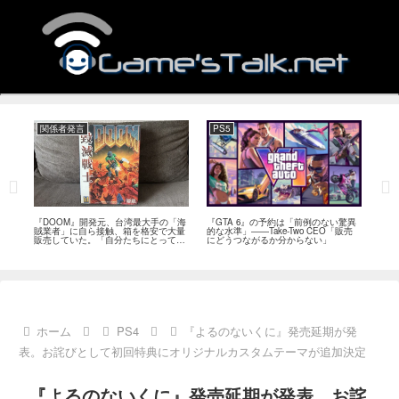
関係者発言
PS5
関
フィー
『DOOM』開発元、台湾最大手の「海
『GTA 6』の予約は「前例のない驚異
『オ
イド
賊業者」に自ら接触、箱を格安で大量
的な水準」――Take-Two CEO「販売
は「
ブレ
販売していた。「自分たちにとっては
にどうつながるか分からない」
長、
流通だった」
い」
ホーム
PS4
『よるのないくに』発売延期が発
表。お詫びとして初回特典にオリジナルカスタムテーマが追加決定
『よるのないくに』発売延期が発表。お詫