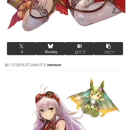
X
Bluesky
はてブ
コピー
📅
2015.07.24
✍️
remoon
公開:
著者: