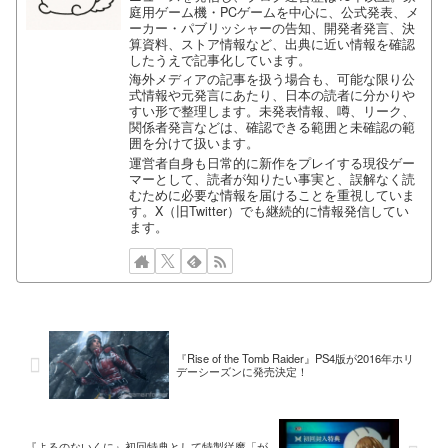
庭用ゲーム機・PCゲームを中心に、公式発表、メ
ーカー・パブリッシャーの告知、開発者発言、決
算資料、ストア情報など、出典に近い情報を確認
したうえで記事化しています。
海外メディアの記事を扱う場合も、可能な限り公
式情報や元発言にあたり、日本の読者に分かりや
すい形で整理します。未発表情報、噂、リーク、
関係者発言などは、確認できる範囲と未確認の範
囲を分けて扱います。
運営者自身も日常的に新作をプレイする現役ゲー
マーとして、読者が知りたい事実と、誤解なく読
むために必要な情報を届けることを重視していま
す。X（旧Twitter）でも継続的に情報発信してい
ます。
『Rise of the Tomb Raider』PS4版が2016年ホリ
デーシーズンに発売決定！
『よるのないくに』初回特典として特製従魔「が