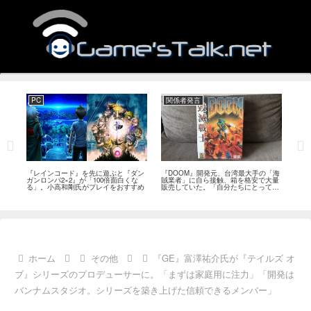
PC
関係者発言
PS
狙っ
『レインコード』を先に遊ぶと『ダン
『DOOM』開発元、台湾最大手の「海
『G
性の
ガンロンパ2×2』が「100倍面白くな
賊業者」に自ら接触、箱を格安で大量
的な
採用
る」。小高和剛氏がプレイをおすすめ
販売していた。「自分たちにとっては
にど
流通だった」
ホーム
その他
『GE』富澤祐介氏が『テイルズ オ
ブ』シリーズのプロデューサーに。「まずは家庭用に注力」「開発は
バンナムスタジオ。シリーズを築き上げた信頼できるメンバー」