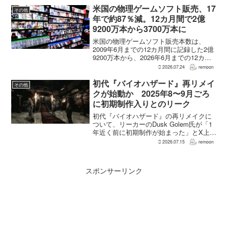
が過去の『...
米国の物理ゲームソフト販売、17
その他
年で約87％減。12カ月間で2億
9200万本から3700万本に
米国の物理ゲームソフト販売本数は、
2009年6月までの12カ月間に記録した2億
9200万本から、2026年6月までの12カ月
間には3700万本まで減少した。市場調査
2026.07.24
remoon
会社Circanaのデータによると、17年間で
2億5500万本、約87％の減...
初代『バイオハザード』再リメイ
その他
クが始動か 2025年8〜9月ごろ
に初期制作入りとのリーク
初代『バイオハザード』の再リメイクに
ついて、リーカーのDusk Golem氏が「1
年近く前に初期制作が始まった」とX上で
述べた。同氏によれば、プリプロダクシ
2026.07.15
remoon
ョンに入ったのは2025年8〜9月ごろで、
本格制作へ移るのは『バイオハザード
RE:...
スポンサーリンク