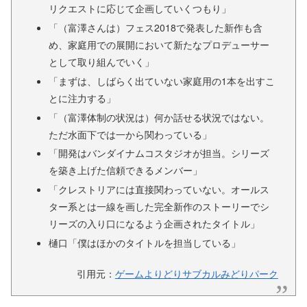
リクエストに応じて企画していくつもり」
「（富澤さんは）フェス2018で発表した新作も含
め、家庭用での展開において新たなプロデューサー
として取り組んでいく」
「まずは、しばらく出ていない家庭用の1本を出すこ
とに注力する」
「（富澤体制の状況は）何か話せる状況ではない。
ただ水面下では一から関わっている」
「開発はバンダイナムコスタジオが担当。シリーズ
を築き上げた信頼できるメンバー」
「クレストリアには直接関わっていない。オールス
ター系とは一線を画した完全新作のストーリーでシ
リーズの入り口になるよう企画されたタイトル」
樋口「僕はほかのタイトルを担当している」
引用元：
ゲームよりどりサブカルみどりパーク