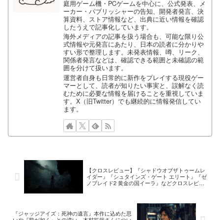
庭用ゲーム機・PCゲームを中心に、公式発表、メ
ーカー・パブリッシャーの告知、開発者発言、決
算資料、ストア情報など、出典に近い情報を確認
したうえで記事化しています。
海外メディアの記事を扱う場合も、可能な限り公
式情報や元発言にあたり、日本の読者に分かりや
すい形で整理します。未発表情報、噂、リーク、
関係者発言などは、確認できる範囲と未確認の範
囲を分けて扱います。
運営者自身も日常的に新作をプレイする現役ゲー
マーとして、読者が知りたい事実と、誤解なく読
むために必要な情報を届けることを重視していま
す。X（旧Twitter）でも継続的に情報発信してい
ます。
【クロスレビュー】『シャドウオブザトゥームレ
イダー』『シュタインズ・ゲート エリート』『ゼ
ノブレイド2 黄金の国イーラ』などクロスレビュ
ースコアが判明
『ジャッジアイズ：死神の遺言』本作に込めた思
いや『龍が如く』との違い、木村拓哉さんについ