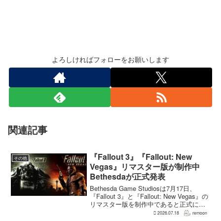
よろしければフォローをお願いします
関連記事
『Fallout 3』『Fallout: New
その他
Vegas』リマスター版が制作中
Bethesdaが正式発表
Bethesda Game Studiosは7月17日、
『Fallout 3』と『Fallout: New Vegas』の
リマスター版を制作中であると正式に発
表した。同社は今後のプロジェクトを紹
2026.07.18
remoon
介する声明のなかで、多くのプレイヤー