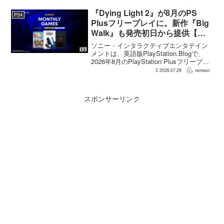
の想定よりも、数倍レベル」で売れてい
ると、シリーズディレクターの浜口直樹
『Dying Light 2』が8月のPS
PS4
氏がAU...
Plusフリープレイに。新作『Big
Walk』も発売初日から提供【海
外発表】
ソニー・インタラクティブエンタテイン
メントは、英語版PlayStation.Blogで、
2026年8月のPlayStation Plusフリープレ
イとして『Dying Light 2 Stay Human:
2026.07.29
remoon
Reloaded Edition...
スポンサーリンク