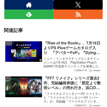
関連記事
『Rise of the Ronin』、7月16日
PS4
よりPS Plusゲームカタログ入
り 『アバターFoP』『Dying
Light』なども順次配信
ソニー・インタラクティブエンタテイン
メントは7月16日、PlayStation Plusの
2026年7月追加ラインナップを発表した。
幕末の日本を舞台とするTeam NINJAのオ
2026.07.16
remoon
ープンワールドアクションRPG『Rise of
the Ron...
『FF7 リメイク』シリーズ過去2
PC
作、完結編発表後に「想定より数
倍レベル」の売れ行き。浜口Dが
明かす
『ファイナルファンタジーVII リメイク』
と『ファイナルファンタジーVII リバー
ス』が、完結編『ファイナルファンタジ
ーVII リベレーション』の発表後、「我々
2026.07.31
remoon