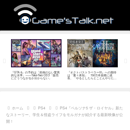
PS5
関係者発言
PC
ール
『GTA 6』の予約は「前例のない驚異
『オクトパストラベラーIII』への期待
『Ph
イク
的な水準」――Take-Two CEO「販売
は「重々承知」 700万本規模に成
12
80
にどうつながるか分からない」
長、「やるとしたらとことんやりた
ラー
評
い」と浅野智也氏
ホーム
PS4
PS4『ペルソナ5 ザ・ロイヤル』新た
なストーリー、学生＆怪盗ライフをモルガナが紹介する最新映像が公
開！