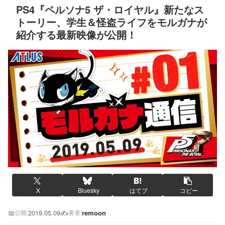
PS4『ペルソナ5 ザ・ロイヤル』新たなス
トーリー、学生＆怪盗ライフをモルガナが
紹介する最新映像が公開！
X
Bluesky
はてブ
コピー
📅
2019.05.09
✍️
remoon
公開:
著者: