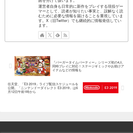
囲を分けて扱います。
運営者自身も日常的に新作をプレイする現役ゲー
マーとして、読者が知りたい事実と、誤解なく読
むために必要な情報を届けることを重視していま
す。X（旧Twitter）でも継続的に情報発信してい
ます。
『バーガータイムパーティー』シリーズ初の4人
同時プレイに対応！ステージギミックやお助けア
イテムなどの情報も
任天堂、「E3 2019」ライブ配信スケジュールを
公開。「ニンテンドーダイレクト E3 2019」は6
月12日午前1時から