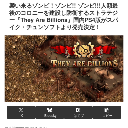
襲い来るゾンビ！ゾンビ!! ゾンビ!!!人類最
後のコロニーを建設し防衛するストラテジ
ー『They Are Billions』国内PS4版がスパ
イク・チュンソフトより発売決定！
X
Bluesky
はてブ
コピー