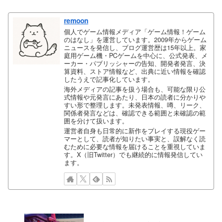
remoon
個人でゲーム情報メディア「ゲーム情報！ゲーム
のはなし」を運営しています。2009年からゲーム
ニュースを発信し、ブログ運営歴は15年以上。家
庭用ゲーム機・PCゲームを中心に、公式発表、メ
ーカー・パブリッシャーの告知、開発者発言、決
算資料、ストア情報など、出典に近い情報を確認
したうえで記事化しています。
海外メディアの記事を扱う場合も、可能な限り公
式情報や元発言にあたり、日本の読者に分かりや
すい形で整理します。未発表情報、噂、リーク、
関係者発言などは、確認できる範囲と未確認の範
囲を分けて扱います。
運営者自身も日常的に新作をプレイする現役ゲー
マーとして、読者が知りたい事実と、誤解なく読
むために必要な情報を届けることを重視していま
す。X（旧Twitter）でも継続的に情報発信してい
ます。