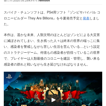
📅
2020.05.29
✍️
remoon
公開:
著者:
スパイク・チュンソフトは、PS4用ソフト『ゾンビサバイバル コ
ロニービルダー They Are Billions』を今夏発売予定と
発表
しまし
た。
本作は、遥かな未来、人類文明のほとんどはゾンビによる大災害
に滅ぼされてしまい、生き残った人々は終末の世界の端っこに集
い、感染者を警戒しながら苦しい生活を営んでいる…という設定
のストラテジーゲーム。何億もの感染者が彷徨っているこの世界
で、プレイヤーは人類最後のコロニーを建設・管理し、襲い来る
感染者の群れと戦いながら生き延びなければなりません。