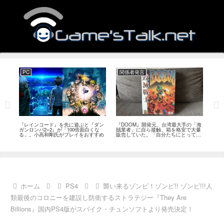
PC
関係者発言
PS
狙っ
『レインコード』を先に遊ぶと『ダン
『DOOM』開発元、台湾最大手の「海
『G
性の
ガンロンパ2×2』が「100倍面白くな
賊業者」に自ら接触、箱を格安で大量
的な
採用
る」。小高和剛氏がプレイをおすすめ
販売していた。「自分たちにとっては
にど
流通だった」
ホーム
PS4
襲い来るゾンビ！ゾンビ!! ゾンビ!!!人
類最後のコロニーを建設し防衛するストラテジー『They Are
Billions』国内PS4版がスパイク・チュンソフトより発売決定！