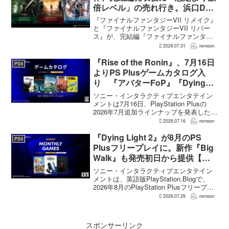
倍レベル」の売れ行き。浜口Dが
明かす
『ファイナルファンタジーVII リメイク』
と『ファイナルファンタジーVII リバー
ス』が、完結編『ファイナルファンタジ
ーVII リベレーション』の発表後、「我々
2026.07.31
remoon
の想定よりも、数倍レベル」で売れてい
ると、シリーズディレクターの浜口直樹
『Rise of the Ronin』、7月16日
PS4
氏がAU...
よりPS Plusゲームカタログ入
り 『アバターFoP』『Dying
Light』なども順次配信
ソニー・インタラクティブエンタテイン
メントは7月16日、PlayStation Plusの
2026年7月追加ラインナップを発表した。
幕末の日本を舞台とするTeam NINJAのオ
2026.07.16
remoon
ープンワールドアクションRPG『Rise of
the Ron...
『Dying Light 2』が8月のPS
PS4
Plusフリープレイに。新作『Big
Walk』も発売初日から提供【海
外発表】
ソニー・インタラクティブエンタテイン
メントは、英語版PlayStation.Blogで、
2026年8月のPlayStation Plusフリープレ
イとして『Dying Light 2 Stay Human:
2026.07.29
remoon
Reloaded Edition...
スポンサーリンク