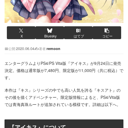
X
Bluesky
はてブ
コピー
📅
2020.06.04
✍️
remoon
公開:
著者:
エンターグラムよりPS4/PS Vita版『アイキス』が9月24日に発売
決定。価格は通常版が7,480円、限定版が11,000円（共に税込）で
す。
本作は『キス』シリーズの中でも高い人気を誇る『キスアト』の
その後を描くアドベンチャー。限定版情報によると、PS4/Vita版
では青海真珠ルートが追加されている模様です。詳細は以下へ。
『アイキス』について