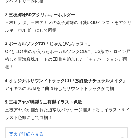
タペストリーが同梱！
2.三枝姉妹SDアクリルキーホルダー
三枝ヒナタ、三枝アヤメの双子姉妹の可愛いSDイラストをアクリ
ルキーホルダーにして同梱！
3.ボーカルソングCD「じゃんぴんキッス＋」
OPとED4曲のが入ったボーカルソングCDに、CS版でヒロイン昇
格した青海真珠ルートのED曲も追加した「＋」バージョンが同
梱！
4.オリジナルサウンドトラックCD「放課後ナチュラルメイク」
アイキスのBGMを全曲収録したサウンドトラックが同梱！
5.三枝アヤメ特製ミニ複製イラスト色紙
三枝アヤメが描かれた通常版パッケージ描き下ろしイラストをイ
ラスト色紙にして同梱！
楽天で詳細を見る