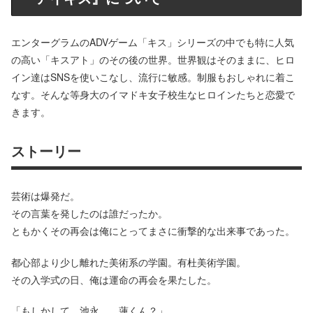
エンターグラムのADVゲーム「キス」シリーズの中でも特に人気
の高い「キスアト」のその後の世界。世界観はそのままに、ヒロ
イン達はSNSを使いこなし、流行に敏感。制服もおしゃれに着こ
なす。そんな等身大のイマドキ女子校生なヒロインたちと恋愛で
きます。
ストーリー
芸術は爆発だ。
その言葉を発したのは誰だったか。
ともかくその再会は俺にとってまさに衝撃的な出来事であった。
都心部より少し離れた美術系の学園。有杜美術学園。
その入学式の日、俺は運命の再会を果たした。
「もしかして、池永……蓮くん？」