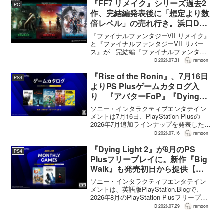
『FF7 リメイク』シリーズ過去2
PC
作、完結編発表後に「想定より数
倍レベル」の売れ行き。浜口Dが
明かす
『ファイナルファンタジーVII リメイク』
と『ファイナルファンタジーVII リバー
ス』が、完結編『ファイナルファンタジ
ーVII リベレーション』の発表後、「我々
2026.07.31
remoon
の想定よりも、数倍レベル」で売れてい
ると、シリーズディレクターの浜口直樹
『Rise of the Ronin』、7月16日
PS4
氏がAU...
よりPS Plusゲームカタログ入
り 『アバターFoP』『Dying
Light』なども順次配信
ソニー・インタラクティブエンタテイン
メントは7月16日、PlayStation Plusの
2026年7月追加ラインナップを発表した。
幕末の日本を舞台とするTeam NINJAのオ
2026.07.16
remoon
ープンワールドアクションRPG『Rise of
the Ron...
『Dying Light 2』が8月のPS
PS4
Plusフリープレイに。新作『Big
Walk』も発売初日から提供【海
外発表】
ソニー・インタラクティブエンタテイン
メントは、英語版PlayStation.Blogで、
2026年8月のPlayStation Plusフリープレ
イとして『Dying Light 2 Stay Human:
2026.07.29
remoon
Reloaded Edition...