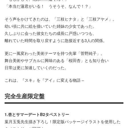
「本当だ蓮君がいる！ うそうそ、なんで！？」
そう声をかけてきたのは、「三枝ヒナタ」と「三枝アヤメ」。
幼い頃に共に絵を描いていた姉妹の少女であった。
久しぶりに会った彼女たちの成長に戸惑いつつも、
離れていた時間を取り戻すように急接近する3人の関係。
更に一風変わった美術テーマを持つ先輩「菅野純子」。
舞台美術やサブカルに興味のある「桜田杏」とも知り合い
日常は更に加速していくのだった。
これは、『スキ』を『アイ』に変える物語 –
完全生産限定盤
1.杏とサマーデートB2タペストリー
葉月玉兎先生描き下ろし！限定版パッケージイラストを使用した