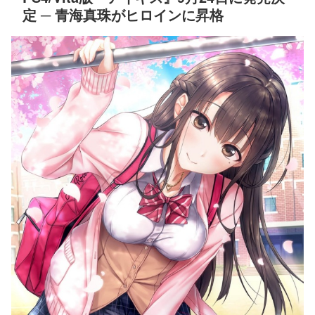
定 ─ 青海真珠がヒロインに昇格