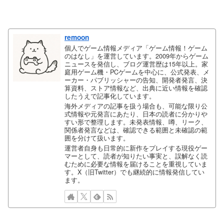
remoon
個人でゲーム情報メディア「ゲーム情報！ゲーム
のはなし」を運営しています。2009年からゲーム
ニュースを発信し、ブログ運営歴は15年以上。家
庭用ゲーム機・PCゲームを中心に、公式発表、メ
ーカー・パブリッシャーの告知、開発者発言、決
算資料、ストア情報など、出典に近い情報を確認
したうえで記事化しています。
海外メディアの記事を扱う場合も、可能な限り公
式情報や元発言にあたり、日本の読者に分かりや
すい形で整理します。未発表情報、噂、リーク、
関係者発言などは、確認できる範囲と未確認の範
囲を分けて扱います。
運営者自身も日常的に新作をプレイする現役ゲー
マーとして、読者が知りたい事実と、誤解なく読
むために必要な情報を届けることを重視していま
す。X（旧Twitter）でも継続的に情報発信してい
ます。