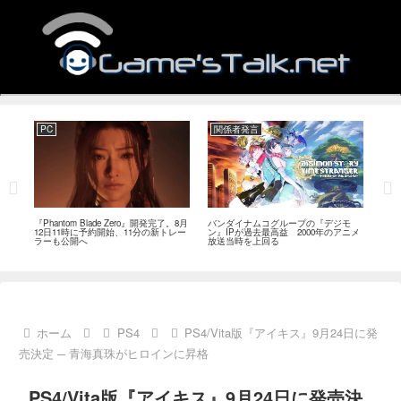
PC
関係者発言
PC
MI
『Phantom Blade Zero』開発完了。8月
バンダイナムコグループの『デジモ
『ス
。双
12日11時に予約開始、11分の新トレー
ン』IPが過去最高益 2000年のアニメ
ナリ
ラーも公開へ
放送当時を上回る
し―
ール
ホーム
PS4
PS4/Vita版『アイキス』9月24日に発
売決定 ─ 青海真珠がヒロインに昇格
PS4/Vita版『アイキス』9月24日に発売決