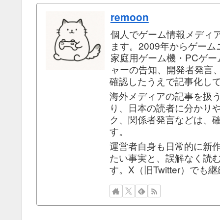
remoon
個人でゲーム情報メディ
ます。2009年からゲー
家庭用ゲーム機・PCゲ
ャーの告知、開発者発言
確認したうえで記事化し
海外メディアの記事を扱
り、日本の読者に分かり
ク、関係者発言などは、
す。
運営者自身も日常的に新
たい事実と、誤解なく読
す。X（旧Twitter）