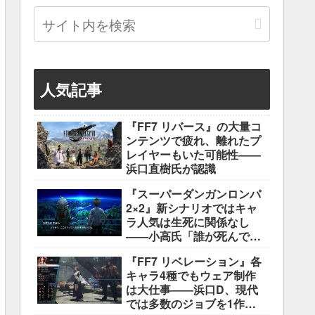
人気記事
『FF7 リバース』の大量コ
ンテンツで疲れ、離れたプ
レイヤーもいた可能性――
浜口直樹氏が認識
『スーパーダンガンロンパ
2×2』新シナリオではキャ
ラ人気は生死に関係なし
――小高氏「誰が死んでも
ヘイトメールは送らない
『FF7 リベレーション』各
で」
キャラ4種でもウェア制作
は大仕事――浜口D、現代
では多数のジョブを1作に