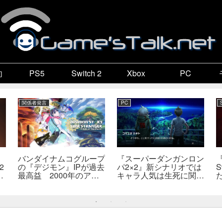
向
PS5
Switch 2
Xbox
PC
関係者発言
PC
バンダイナムコグループ
『スーパーダンガンロン
2
の『デジモン』IPが過去
パ2×2』新シナリオでは
S
最高益 2000年のアニ
キャラ人気は生死に関係
開
メ放送当時を上回る
なし――小高氏「誰が死
―
んでもヘイトメールは送
らないで」