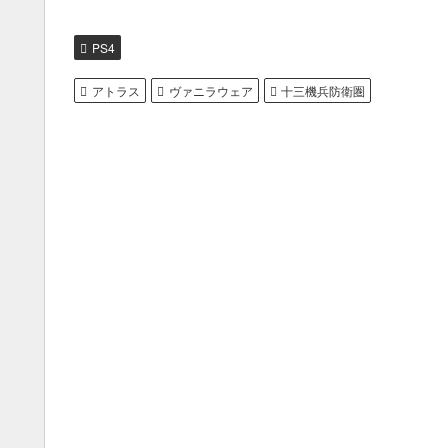
PS4
アトラス
ヴァニラウェア
十三機兵防衛圏