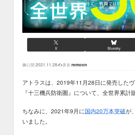
X
Bluesky
📅
2021.11.28
✍️
remoon
公開:
著者:
アトラスは、2019年11月28日に発売し
『十三機兵防衛圏』について、全世界累計販
ちなみに、2021年9月に
国内20万本突破
が、
いました。