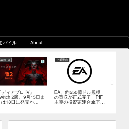
モバイル
About
Switch 2
企業動向
PC
『ディアブロ IV』
EA、約550億ドル規模
ゲーム
witch 2版、9月15日ま
の買収が正式完了 PIF
『Beast 
たは18日に発売か
主導の投資家連合傘下で
Reinca
―billbil-kun氏が価
非公開企業に
メタスコ
格・販売形態も独自入手
戦闘は
の“ボス
満