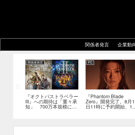
関係者発言
企業動
関係者発言
PC
レーショ
『オクトパストラベラー
『Phantom Blade
版はまだ
III』への期待は「重々承
Zero』開発完了。8月1
は何らか
知」 700万本規模に成
日11時に予約開始、11
を実現で
長、「やるとしたらとこ
分の新トレーラーも公
とんやりたい」と浅野智
へ
也氏