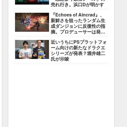
売れ行き。浜口Dが明かす
『Echoes of Aincrad』、
新鮮さを狙ったランダム生
成ダンジョンに反復性の指
摘。プロデューサーは発売
前に採用理由を説明
近いうちにPSプラットフォ
ーム向けの新たなドラクエ
シリーズが発表？堀井雄二
氏が示唆