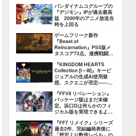
盛り込むのは極めて困難と
バンダイナムコグループの
説明
『デジモン』IPが過去最高
益 2000年のアニメ放送当
時を上回る
ゲームフリーク新作
『Beast of
Reincarnation』PS5版メ
タスコア73点。連携戦闘は
好評も、後半の“ボス再戦続
『KINGDOM HEARTS
き”には不満
Collection [I～III]』キービ
ジュアルの生成AI使用疑
惑、スクエニが否定――不
自然な描写は「人為的ミ
『FFVII リベレーション』
ス」
パッケージ版はまだ未確
定。浜口Dは何らかのフィ
ジカル版を実現できるよう
調整中
『FF7 リメイク』シリーズ
過去2作、完結編発表後に
「想定より数倍レベル」の