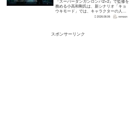
『スーパーダンガンロンパ2×2』で監修を
務める小高和剛氏は、新シナリオ「キョ
ウキモード」では、キャラクターの人気
にかかわらず退場させるとRPG Siteのイ
2026.08.06
remoon
ンタビューで語った。事件や出来事が原
作と変わることで、これまで見られなか
った一面がよ...
スポンサーリンク