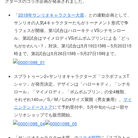
クターズのコラボ企画が発表されました。
「
2018年サンリオキャラクター大賞
」との連動企画として、
サンリオの人気4キャラクターたちがトーナメント形式で争
うフェスが開催。第1試合はハローキティVSシナモンロー
ル、第2試合はマイメロディVSポムポムプリンによる「どっ
ちがかわいい？」対決。第1試合は5月19日15時～5月20日15
時まで。第2試合は5月26日15時～5月27日15時まで。
スプラトゥーン2×サンリオキャラクターズ「コラボフェスT
シャツ」が発売決定。デザインは「ハローキティ」「シナモ
ロール」「マイメロディ」「ポムポムプリン」の全4種類、
それぞれ140㎝／S／M／Lの4サイズ展開（男女兼用）。
マイ
ニンテンドーストア
にて予約受付中。5月中旬からは一部サ
ンリオショップでも販売開始。
「サンリオキャラクター大賞」の
コラボ部門
に『スプラトゥ