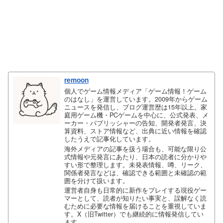
remoon
個人でゲーム情報メディア「ゲーム情報！ゲーム
のはなし」を運営しています。2009年からゲーム
ニュースを発信し、ブログ運営歴は15年以上。家
庭用ゲーム機・PCゲームを中心に、公式発表、メ
ーカー・パブリッシャーの告知、開発者発言、決
算資料、ストア情報など、出典に近い情報を確認
したうえで記事化しています。
海外メディアの記事を扱う場合も、可能な限り公
式情報や元発言にあたり、日本の読者に分かりや
すい形で整理します。未発表情報、噂、リーク、
関係者発言などは、確認できる範囲と未確認の範
囲を分けて扱います。
運営者自身も日常的に新作をプレイする現役ゲー
マーとして、読者が知りたい事実と、誤解なく読
むために必要な情報を届けることを重視していま
す。X（旧Twitter）でも継続的に情報発信してい
ます。