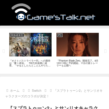
関係者発言
PC
関
ージ
『オクトパストラベラーIII』への期待
『Phantom Blade Zero』開発完了。8月
バン
のフ
は「重々承知」 700万本規模に成
12日11時に予約開始、11分の新トレー
ン』
中
長、「やるとしたらとことんやりた
ラーも公開へ
放送
い」と浅野智也氏
ホーム
Switch
『スプラトゥーン2』とサンリオキ
ャラクターズのコラボが決定！
『スプラトゥーン2』とサンリオキャラク