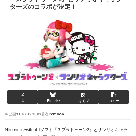
ターズのコラボが決定！
X
Bluesky
はてブ
コピー
📅
2018.05.10
✍️
remoon
公開:
著者:
Nintendo Switch用ソフト『スプラトゥーン2』とサンリオキャラ