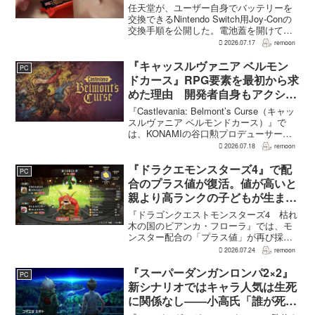
任天堂が、ユーザー自身でバッテリーを
交換できるNintendo Switch用Joy-Conの
交換手順を公開した。電池蓋を開けて入
れ替える方式ではなく、背面のネジ4本を
2026.07.17
remoon
外して本体を開き、内部のバッテリーと
ケーブルを取り外す必要がある。この
『キャッスルヴァニア ベルモン
PC
改...
ドカース』RPG要素を最初から求
めた理由 開発者自身もアクショ
ンのつらさを実感
『Castlevania: Belmont’s Curse（キャッ
スルヴァニア ベルモンドカース）』で
は、KONAMIの谷口勲プロデューサー
が、レベルアップを含むRPG的システム
2026.07.18
remoon
を開発当初から入れるよう求めていた。
何度も挑戦すれば先へ進める...
『ドラクエモンスターズ4』で配
PC
合のプラス値が復活。値が高いと
親より高ランクの子どもが生まれ
ることも
『ドラゴンクエストモンスターズ4 枯れ
木の国のビアンカ・フローラ』では、モ
ンスター配合の「プラス値」が再び採用
される。配合を繰り返すことで数値が増
2026.07.24
remoon
え、大きいほどモンスターのパラメータ
が高くなる補正がかかる。前作『ドラゴ
『スーパーダンガンロンパ2×2』
PC
ンクエストモンスターズ...
新シナリオではキャラ人気は生死
に関係なし――小高氏「誰が死ん
でもヘイトメールは送らないで」