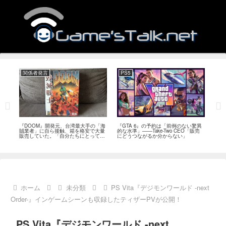
関係者発言
PS5
関
フィー
『DOOM』開発元、台湾最大手の「海
『GTA 6』の予約は「前例のない驚異
『オ
イド
賊業者」に自ら接触、箱を格安で大量
的な水準」――Take-Two CEO「販売
は「
ブレ
販売していた。「自分たちにとっては
にどうつながるか分からない」
長、
流通だった」
い」
ホーム
未分類
PS Vita『デジモンワールド -next
Order-』インゲームシーンも収録したティザーPVが公開！
PS Vita『デジモンワールド -next