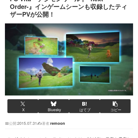
Order-』インゲームシーンも収録したティ
ザーPVが公開！
X
Bluesky
はてブ
コピー
📅
2015.07.31
✍️
remoon
公開:
著者: