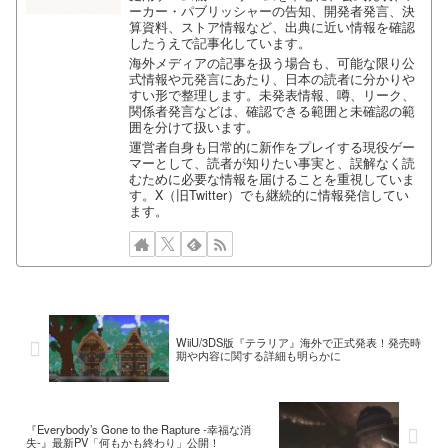
ーカー・パブリッシャーの告知、開発者発言、決
算資料、ストア情報など、出典に近い情報を確認
したうえで記事化しています。
海外メディアの記事を扱う場合も、可能な限り公
式情報や元発言にあたり、日本の読者に分かりや
すい形で整理します。未発表情報、噂、リーク、
関係者発言などは、確認できる範囲と未確認の範
囲を分けて扱います。
運営者自身も日常的に新作をプレイする現役ゲー
マーとして、読者が知りたい事実と、誤解なく読
むために必要な情報を届けることを重視していま
す。X（旧Twitter）でも継続的に情報発信してい
ます。
WiiU/3DS版『テラリア』海外で正式発表！発売時
期や内容に関する詳細も明らかに
『Everybody’s Gone to the Rapture -幸福な消
失-』最新PV「何もかも終わり」公開！